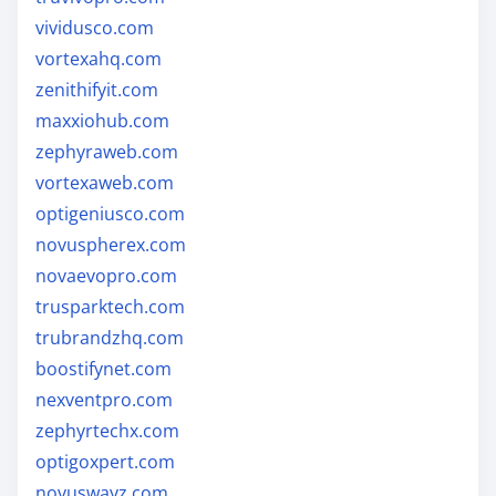
vividusco.com
vortexahq.com
zenithifyit.com
maxxiohub.com
zephyraweb.com
vortexaweb.com
optigeniusco.com
novuspherex.com
novaevopro.com
trusparktech.com
trubrandzhq.com
boostifynet.com
nexventpro.com
zephyrtechx.com
optigoxpert.com
novuswayz.com