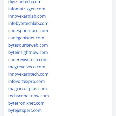
digizinetech.com
infomatrixgen.com
innovexarolab.com
infobytetechlab.com
codespherepro.com
codegenixnet.com
bytesourceweb.com
byteinsightnow.com
coderevivetech.com
magrevolveco.com
innovexarotech.com
infovortexpro.com
magcircuitplus.com
techscopeitnow.com
bytetronixnet.com
bytejetxpert.com