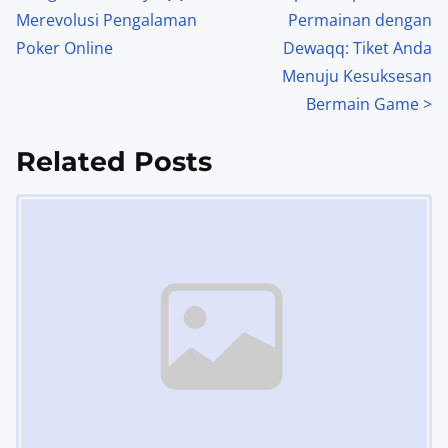
r
Merevolusi Pengalaman
Permainan dengan
o
e
Poker Online
Dewaqq: Tiket Anda
a
s
Menuju Kesuksesan
d
Bermain Game
>
t
t
s
i
Related Posts
m
n
Image Placeholder
e
a
v
i
g
a
t