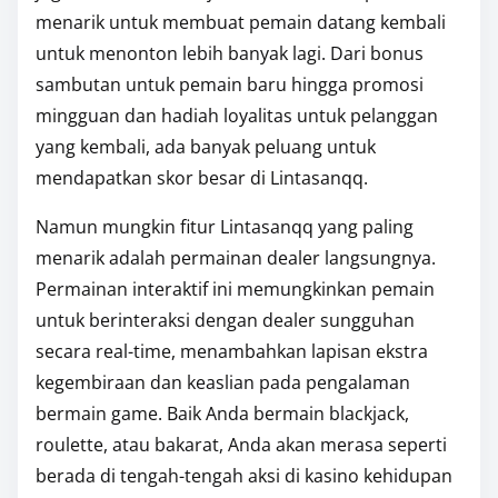
menarik untuk membuat pemain datang kembali
untuk menonton lebih banyak lagi. Dari bonus
sambutan untuk pemain baru hingga promosi
mingguan dan hadiah loyalitas untuk pelanggan
yang kembali, ada banyak peluang untuk
mendapatkan skor besar di Lintasanqq.
Namun mungkin fitur Lintasanqq yang paling
menarik adalah permainan dealer langsungnya.
Permainan interaktif ini memungkinkan pemain
untuk berinteraksi dengan dealer sungguhan
secara real-time, menambahkan lapisan ekstra
kegembiraan dan keaslian pada pengalaman
bermain game. Baik Anda bermain blackjack,
roulette, atau bakarat, Anda akan merasa seperti
berada di tengah-tengah aksi di kasino kehidupan