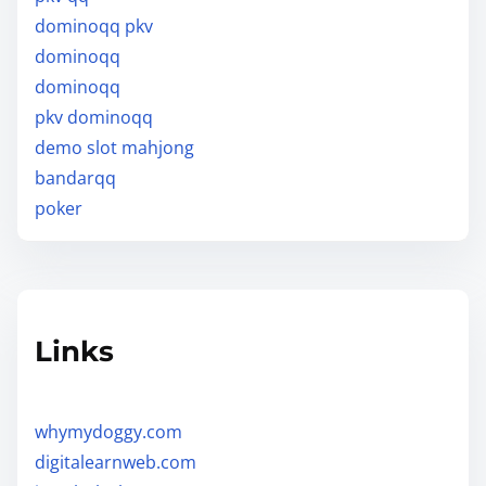
dominoqq pkv
dominoqq
dominoqq
pkv dominoqq
demo slot mahjong
bandarqq
poker
Links
whymydoggy.com
digitalearnweb.com