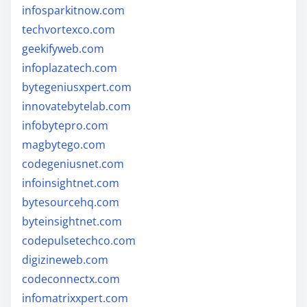
infosparkitnow.com
techvortexco.com
geekifyweb.com
infoplazatech.com
bytegeniusxpert.com
innovatebytelab.com
infobytepro.com
magbytego.com
codegeniusnet.com
infoinsightnet.com
bytesourcehq.com
byteinsightnet.com
codepulsetechco.com
digizineweb.com
codeconnectx.com
infomatrixxpert.com