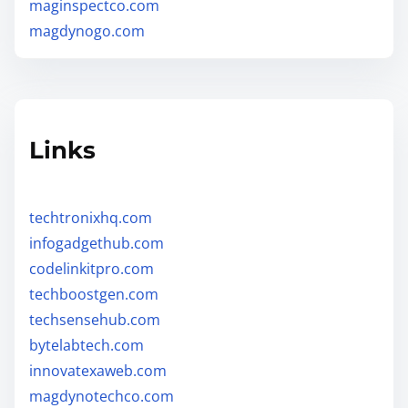
maginspectco.com
magdynogo.com
Links
techtronixhq.com
infogadgethub.com
codelinkitpro.com
techboostgen.com
techsensehub.com
bytelabtech.com
innovatexaweb.com
magdynotechco.com