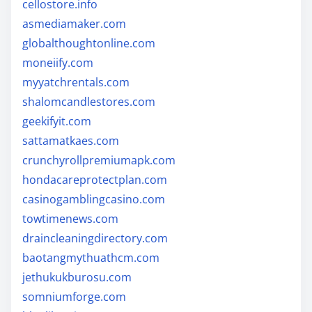
cellostore.info
asmediamaker.com
globalthoughtonline.com
moneiify.com
myyatchrentals.com
shalomcandlestores.com
geekifyit.com
sattamatkaes.com
crunchyrollpremiumapk.com
hondacareprotectplan.com
casinogamblingcasino.com
towtimenews.com
draincleaningdirectory.com
baotangmythuathcm.com
jethukukburosu.com
somniumforge.com