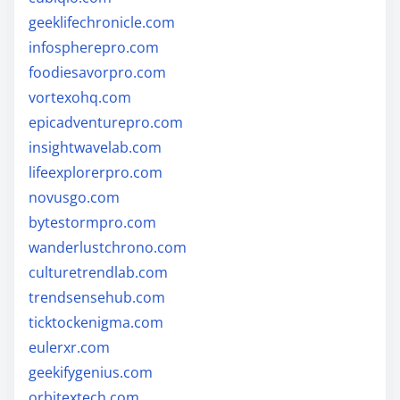
geeklifechronicle.com
infospherepro.com
foodiesavorpro.com
vortexohq.com
epicadventurepro.com
insightwavelab.com
lifeexplorerpro.com
novusgo.com
bytestormpro.com
wanderlustchrono.com
culturetrendlab.com
trendsensehub.com
ticktockenigma.com
eulerxr.com
geekifygenius.com
orbitextech.com