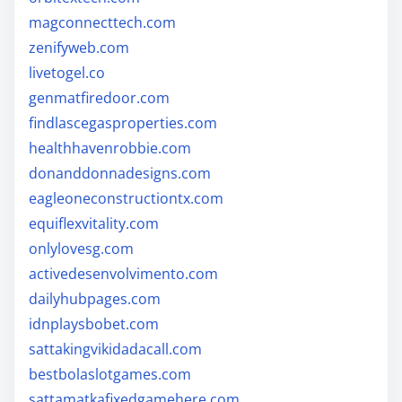
magconnecttech.com
zenifyweb.com
livetogel.co
genmatfiredoor.com
findlascegasproperties.com
healthhavenrobbie.com
donanddonnadesigns.com
eagleoneconstructiontx.com
equiflexvitality.com
onlylovesg.com
activedesenvolvimento.com
dailyhubpages.com
idnplaysbobet.com
sattakingvikidadacall.com
bestbolaslotgames.com
sattamatkafixedgamehere.com