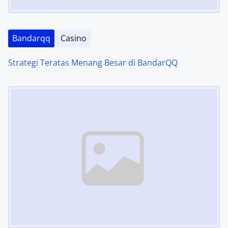
i
o
Bandarqq
Casino
n
Strategi Teratas Menang Besar di BandarQQ
Image Placeholder