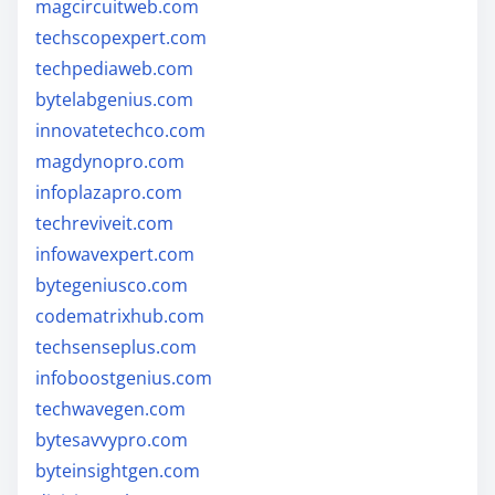
magcircuitweb.com
techscopexpert.com
techpediaweb.com
bytelabgenius.com
innovatetechco.com
magdynopro.com
infoplazapro.com
techreviveit.com
infowavexpert.com
bytegeniusco.com
codematrixhub.com
techsenseplus.com
infoboostgenius.com
techwavegen.com
bytesavvypro.com
byteinsightgen.com