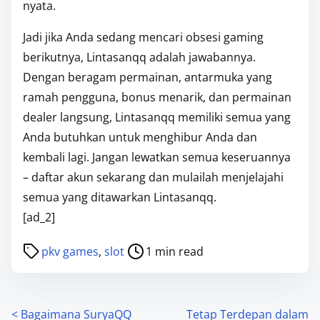
nyata.
Jadi jika Anda sedang mencari obsesi gaming
berikutnya, Lintasanqq adalah jawabannya.
Dengan beragam permainan, antarmuka yang
ramah pengguna, bonus menarik, dan permainan
dealer langsung, Lintasanqq memiliki semua yang
Anda butuhkan untuk menghibur Anda dan
kembali lagi. Jangan lewatkan semua keseruannya
– daftar akun sekarang dan mulailah menjelajahi
semua yang ditawarkan Lintasanqq.
[ad_2]
P
pkv games
,
slot
1 min read
o
s
t
P
<
Bagaimana SuryaQQ
Tetap Terdepan dalam