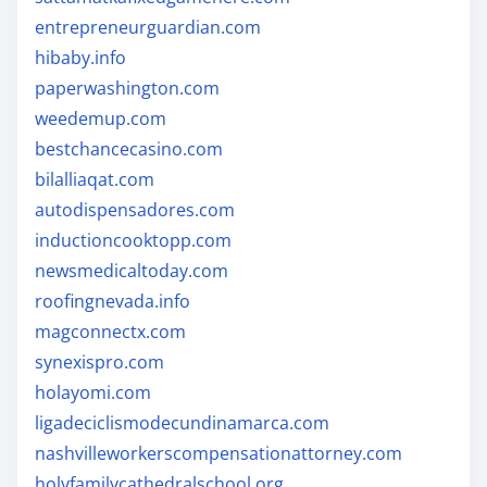
entrepreneurguardian.com
hibaby.info
paperwashington.com
weedemup.com
bestchancecasino.com
bilalliaqat.com
autodispensadores.com
inductioncooktopp.com
newsmedicaltoday.com
roofingnevada.info
magconnectx.com
synexispro.com
holayomi.com
ligadeciclismodecundinamarca.com
nashvilleworkerscompensationattorney.com
holyfamilycathedralschool.org