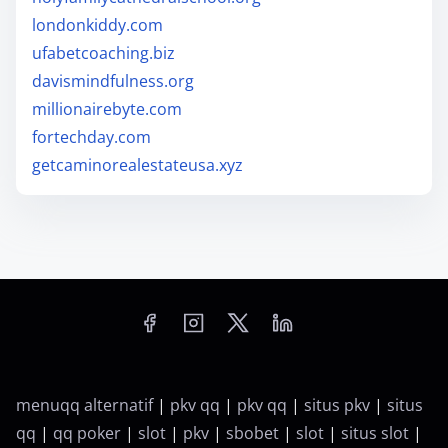
londonkiddy.com
ufabetcoaching.biz
davismindfulness.org
millionairebyte.com
fortechday.com
getcaminorealestateusa.xyz
menuqq alternatif
|
pkv qq
|
pkv qq
|
situs pkv
|
situs
qq
|
qq poker
|
slot
|
pkv
|
sbobet
|
slot
|
situs slot
|