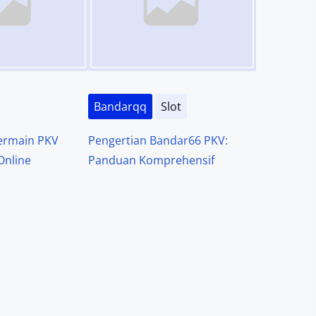
Bandarqq
Slot
ermain PKV
Pengertian Bandar66 PKV:
Online
Panduan Komprehensif