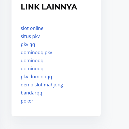
LINK LAINNYA
slot online
situs pkv
pkv qq
dominoqq pkv
dominoqq
dominoqq
pkv dominoqq
demo slot mahjong
bandarqq
poker