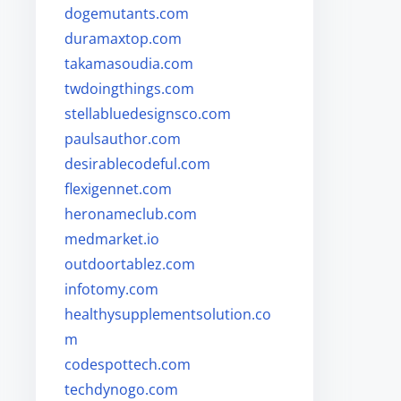
dogemutants.com
duramaxtop.com
takamasoudia.com
twdoingthings.com
stellabluedesignsco.com
paulsauthor.com
desirablecodeful.com
flexigennet.com
heronameclub.com
medmarket.io
outdoortablez.com
infotomy.com
healthysupplementsolution.co
m
codespottech.com
techdynogo.com