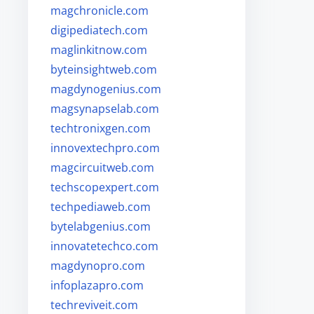
magchronicle.com
digipediatech.com
maglinkitnow.com
byteinsightweb.com
magdynogenius.com
magsynapselab.com
techtronixgen.com
innovextechpro.com
magcircuitweb.com
techscopexpert.com
techpediaweb.com
bytelabgenius.com
innovatetechco.com
magdynopro.com
infoplazapro.com
techreviveit.com