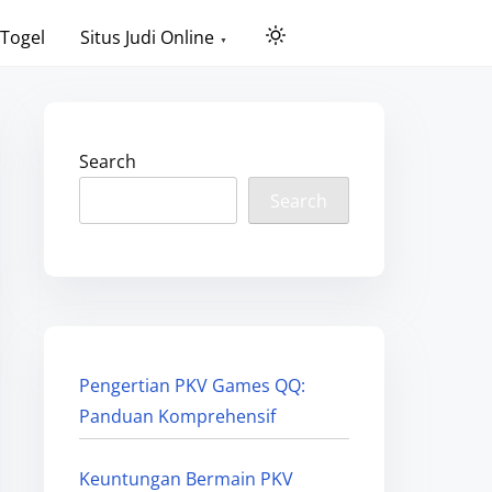
Togel
Situs Judi Online
Search
Search
Pengertian PKV Games QQ:
Panduan Komprehensif
Keuntungan Bermain PKV