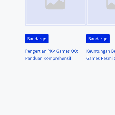
a
v
i
Bandarqq
Bandarqq
g
Pengertian PKV Games QQ:
Keuntungan B
a
Panduan Komprehensif
Games Resmi 
t
i
o
n