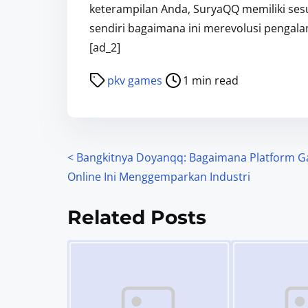
keterampilan Anda, SuryaQQ memiliki sesu
sendiri bagaimana ini merevolusi pengala
[ad_2]
P
pkv games
1 min read
o
s
t
r
P
<
Bangkitnya Doyanqq: Bagaimana Platform 
e
Online Ini Menggemparkan Industri
o
a
d
Related Posts
s
t
Image Placeholder
Image Placeholder
t
i
m
s
e
n