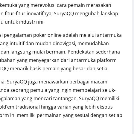
erkemuka yang merevolusi cara pemain merasakan
 fitur-fitur inovatifnya, SuryaQQ mengubah lanskap
 untuk industri ini.
i pengalaman poker online adalah melalui antarmuka
cang intuitif dan mudah dinavigasi, memudahkan
dan langsung mulai bermain. Pendekatan sederhana
rubahan yang menyegarkan dari antarmuka platform
aQQ menarik basis pemain yang besar dan setia.
na, SuryaQQ juga menawarkan berbagai macam
Anda seorang pemula yang ingin mempelajari seluk-
ngalaman yang mencari tantangan, SuryaQQ memiliki
d’em tradisional hingga varian yang lebih eksotis
orm ini memiliki permainan yang sesuai dengan setiap