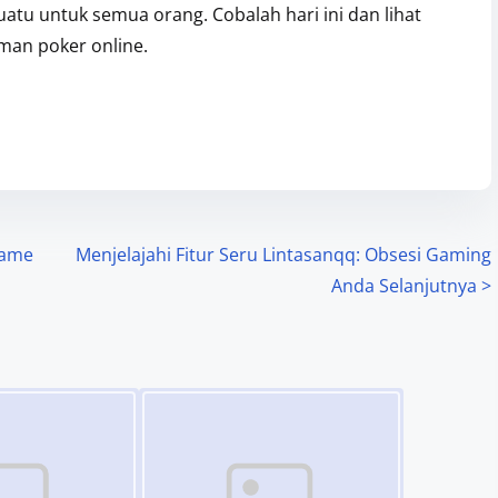
atu untuk semua orang. Cobalah hari ini dan lihat
man poker online.
Game
Menjelajahi Fitur Seru Lintasanqq: Obsesi Gaming
Anda Selanjutnya
>
Image Placeholder