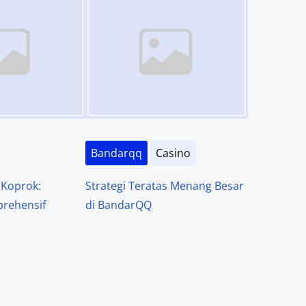
Bandarqq
Casino
 Koprok:
Strategi Teratas Menang Besar
rehensif
di BandarQQ