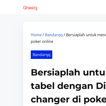
S
k
i
p
t
Home
/
Bandarqq
/ Bersiaplah untuk men
o
poker online
c
o
Bandarqq
n
t
e
Bersiaplah unt
n
t
tabel dengan D
changer di poke