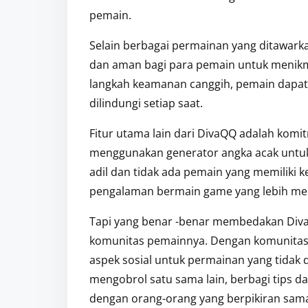
pemain.
Selain berbagai permainan yang ditawar
dan aman bagi para pemain untuk menikma
langkah keamanan canggih, pemain dapat
dilindungi setiap saat.
Fitur utama lain dari DivaQQ adalah komi
menggunakan generator angka acak untu
adil dan tidak ada pemain yang memiliki k
pengalaman bermain game yang lebih me
Tapi yang benar -benar membedakan DivaQ
komunitas pemainnya. Dengan komunita
aspek sosial untuk permainan yang tidak 
mengobrol satu sama lain, berbagi tips 
dengan orang-orang yang berpikiran sam