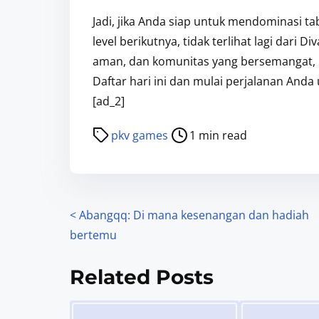
Jadi, jika Anda siap untuk mendominasi 
level berikutnya, tidak terlihat lagi dari
aman, dan komunitas yang bersemangat, D
Daftar hari ini dan mulai perjalanan Anda
[ad_2]
P
pkv games
1 min read
o
s
t
r
P
<
Abangqq: Di mana kesenangan dan hadiah
e
bertemu
o
a
d
Related Posts
s
t
Image Placeholder
Image Placeholder
t
i