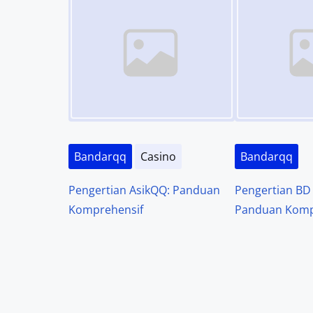
m
s
e
n
a
v
i
Bandarqq
Casino
Bandarqq
g
Pengertian AsikQQ: Panduan
Pengertian BD
a
Komprehensif
Panduan Komp
t
i
o