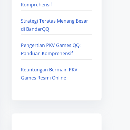
Komprehensif
Strategi Teratas Menang Besar
di BandarQQ
Pengertian PKV Games QQ:
Panduan Komprehensif
Keuntungan Bermain PKV
Games Resmi Online