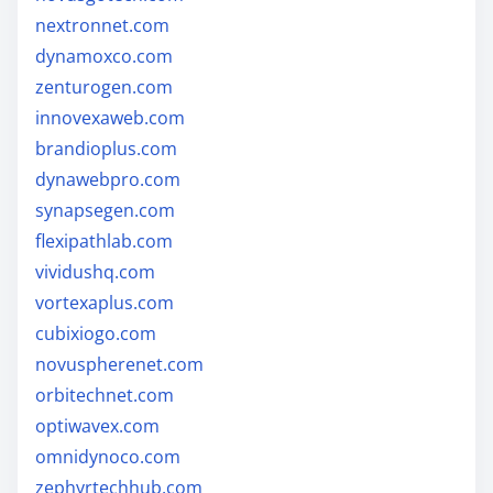
nextronnet.com
dynamoxco.com
zenturogen.com
innovexaweb.com
brandioplus.com
dynawebpro.com
synapsegen.com
flexipathlab.com
vividushq.com
vortexaplus.com
cubixiogo.com
novuspherenet.com
orbitechnet.com
optiwavex.com
omnidynoco.com
zephyrtechhub.com