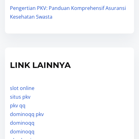
Pengertian PKV: Panduan Komprehensif Asuransi
Kesehatan Swasta
LINK LAINNYA
slot online
situs pkv
pkv qq
dominoqq pkv
dominoqq
dominoqq