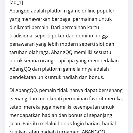
[ad_1]
Abangqq adalah platform game online populer
yang menawarkan berbagai permainan untuk
dinikmati pemain. Dari permainan kartu
tradisional seperti poker dan domino hingga
penawaran yang lebih modern seperti slot dan
taruhan olahraga, AbangQQ memiliki sesuatu
untuk semua orang. Tapi apa yang membedakan
ABangQQ dari platform game lainnya adalah
pendekatan unik untuk hadiah dan bonus.
Di AbangQQ, pemain tidak hanya dapat bersenang
-senang dan menikmati permainan favorit mereka,
tetapi mereka juga memiliki kesempatan untuk
mendapatkan hadiah dan bonus di sepanjang
jalan. Baik itu melalui bonus login harian, hadiah
rujukan, atau hadiah turnamen, ABANGQQ