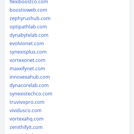
flexiboostco.com
boostioweb.com
zephyrushub.com
optipathlab.com
dynabytelab.com
evolvionet.com
synexisplus.com
vortexonet.com
maxxifynet.com
innovexahub.com
dynacorelab.com
synexistechco.com
truvivopro.com
vividusco.com
vortexahq.com
zenithifyit.com