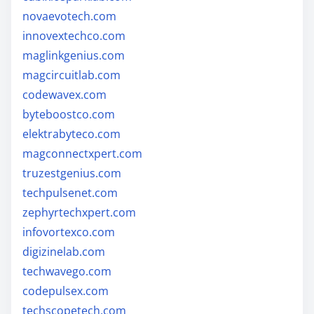
novaevotech.com
innovextechco.com
maglinkgenius.com
magcircuitlab.com
codewavex.com
byteboostco.com
elektrabyteco.com
magconnectxpert.com
truzestgenius.com
techpulsenet.com
zephyrtechxpert.com
infovortexco.com
digizinelab.com
techwavego.com
codepulsex.com
techscopetech.com