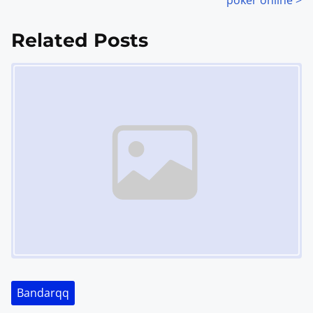
s
poker online
>
d
t
t
Related Posts
s
i
Image Placeholder
m
n
e
a
v
i
g
a
t
i
Bandarqq
o