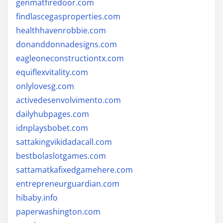
genmatfiredoor.com
findlascegasproperties.com
healthhavenrobbie.com
donanddonnadesigns.com
eagleoneconstructiontx.com
equiflexvitality.com
onlylovesg.com
activedesenvolvimento.com
dailyhubpages.com
idnplaysbobet.com
sattakingvikidadacall.com
bestbolaslotgames.com
sattamatkafixedgamehere.com
entrepreneurguardian.com
hibaby.info
paperwashington.com