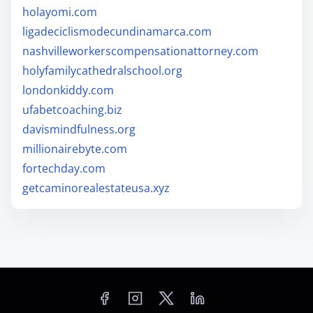
holayomi.com
ligadeciclismodecundinamarca.com
nashvilleworkerscompensationattorney.com
holyfamilycathedralschool.org
londonkiddy.com
ufabetcoaching.biz
davismindfulness.org
millionairebyte.com
fortechday.com
getcaminorealestateusa.xyz