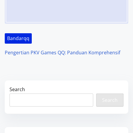
Bandarqq
Pengertian PKV Games QQ: Panduan Komprehensif
Search
Search