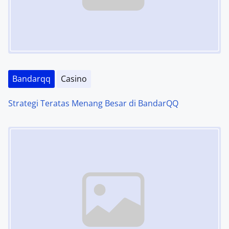
Bandarqq
Casino
Strategi Teratas Menang Besar di BandarQQ
Image Placeholder