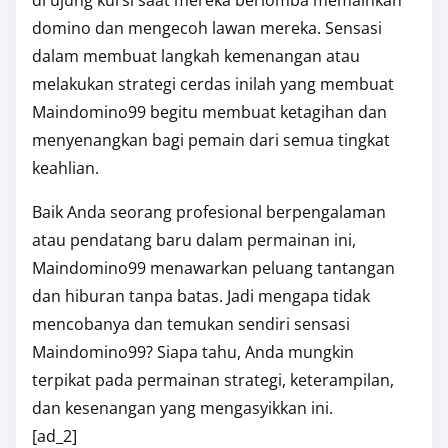
di ujung kursi saat mereka berlomba memainkan
domino dan mengecoh lawan mereka. Sensasi
dalam membuat langkah kemenangan atau
melakukan strategi cerdas inilah yang membuat
Maindomino99 begitu membuat ketagihan dan
menyenangkan bagi pemain dari semua tingkat
keahlian.
Baik Anda seorang profesional berpengalaman
atau pendatang baru dalam permainan ini,
Maindomino99 menawarkan peluang tantangan
dan hiburan tanpa batas. Jadi mengapa tidak
mencobanya dan temukan sendiri sensasi
Maindomino99? Siapa tahu, Anda mungkin
terpikat pada permainan strategi, keterampilan,
dan kesenangan yang mengasyikkan ini.
[ad_2]