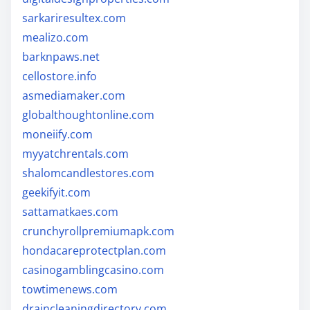
sarkariresultex.com
mealizo.com
barknpaws.net
cellostore.info
asmediamaker.com
globalthoughtonline.com
moneiify.com
myyatchrentals.com
shalomcandlestores.com
geekifyit.com
sattamatkaes.com
crunchyrollpremiumapk.com
hondacareprotectplan.com
casinogamblingcasino.com
towtimenews.com
draincleaningdirectory.com