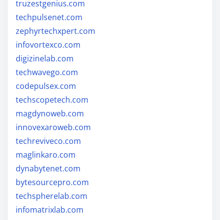
truzestgenius.com
techpulsenet.com
zephyrtechxpert.com
infovortexco.com
digizinelab.com
techwavego.com
codepulsex.com
techscopetech.com
magdynoweb.com
innovexaroweb.com
techreviveco.com
maglinkaro.com
dynabytenet.com
bytesourcepro.com
techspherelab.com
infomatrixlab.com