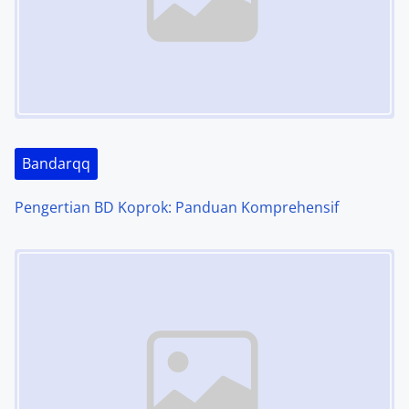
i
g
a
t
i
Bandarqq
o
Pengertian BD Koprok: Panduan Komprehensif
n
Image Placeholder