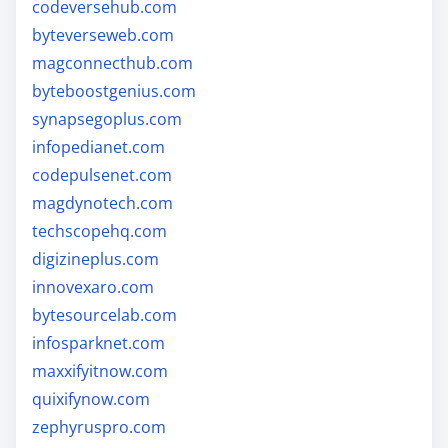
codeversehub.com
byteverseweb.com
magconnecthub.com
byteboostgenius.com
synapsegoplus.com
infopedianet.com
codepulsenet.com
magdynotech.com
techscopehq.com
digizineplus.com
innovexaro.com
bytesourcelab.com
infosparknet.com
maxxifyitnow.com
quixifynow.com
zephyruspro.com