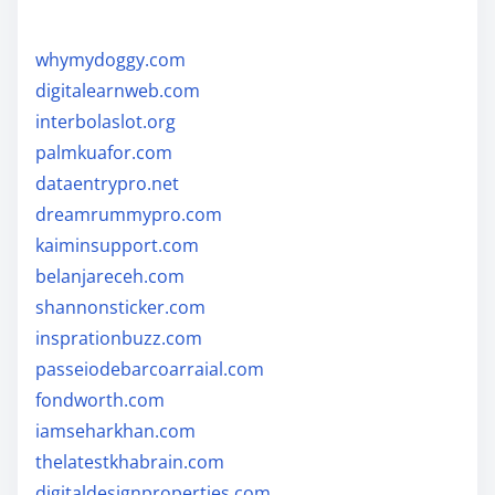
whymydoggy.com
digitalearnweb.com
interbolaslot.org
palmkuafor.com
dataentrypro.net
dreamrummypro.com
kaiminsupport.com
belanjareceh.com
shannonsticker.com
insprationbuzz.com
passeiodebarcoarraial.com
fondworth.com
iamseharkhan.com
thelatestkhabrain.com
digitaldesignproperties.com