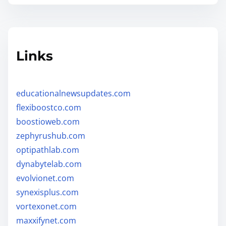
Links
educationalnewsupdates.com
flexiboostco.com
boostioweb.com
zephyrushub.com
optipathlab.com
dynabytelab.com
evolvionet.com
synexisplus.com
vortexonet.com
maxxifynet.com