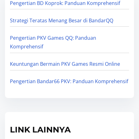
Pengertian BD Koprok: Panduan Komprehensif
Strategi Teratas Menang Besar di BandarQQ
Pengertian PKV Games QQ: Panduan
Komprehensif
Keuntungan Bermain PKV Games Resmi Online
Pengertian Bandar66 PKV: Panduan Komprehensif
LINK LAINNYA