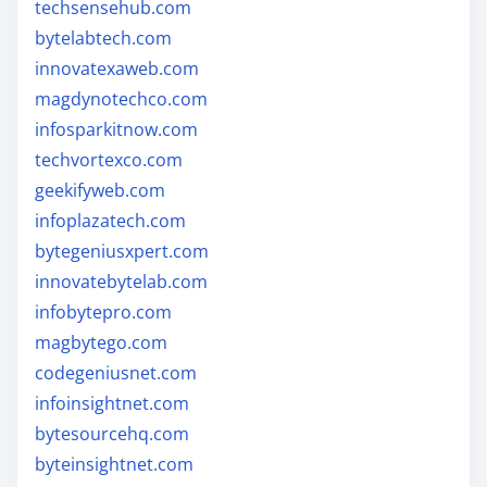
techsensehub.com
bytelabtech.com
innovatexaweb.com
magdynotechco.com
infosparkitnow.com
techvortexco.com
geekifyweb.com
infoplazatech.com
bytegeniusxpert.com
innovatebytelab.com
infobytepro.com
magbytego.com
codegeniusnet.com
infoinsightnet.com
bytesourcehq.com
byteinsightnet.com