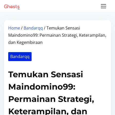
S
k
i
p
Home
/
Bandarqq
/ Temukan Sensasi
t
Maindomino99: Permainan Strategi, Keterampilan,
o
dan Kegembiraan
c
o
Bandarqq
n
t
Temukan Sensasi
e
n
Maindomino99:
t
Permainan Strategi,
Keterampilan, dan