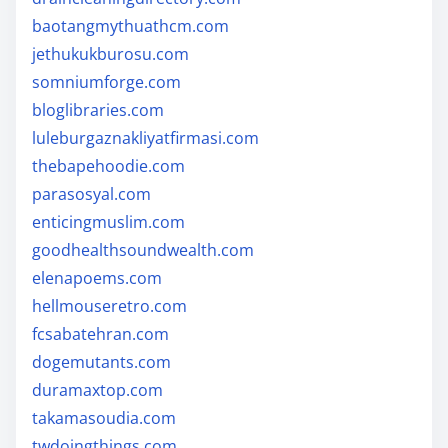
baotangmythuathcm.com
jethukukburosu.com
somniumforge.com
bloglibraries.com
luleburgaznakliyatfirmasi.com
thebapehoodie.com
parasosyal.com
enticingmuslim.com
goodhealthsoundwealth.com
elenapoems.com
hellmouseretro.com
fcsabatehran.com
dogemutants.com
duramaxtop.com
takamasoudia.com
twdoingthings.com