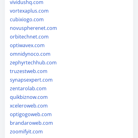
vividushq.com
vortexaplus.com
cubixiogo.com
novuspherenet.com
orbitechnet.com
optiwavex.com
omnidynoco.com
zephyrtechhub.com
truzestweb.com
synapsexpert.com
zentarolab.com
quikbiznow.com
xceleroweb.com
optigogoweb.com
brandaroweb.com
zoomifyit.com