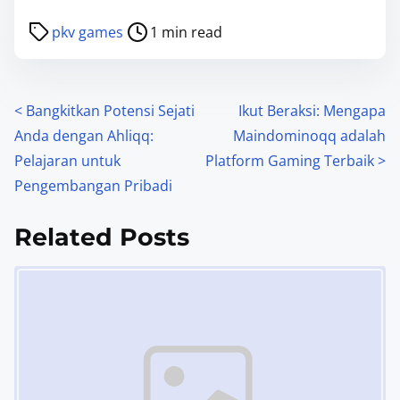
P
pkv games
1 min read
o
s
t
P
<
Bangkitkan Potensi Sejati
Ikut Beraksi: Mengapa
r
Anda dengan Ahliqq:
Maindominoqq adalah
o
e
Pelajaran untuk
Platform Gaming Terbaik
>
a
s
Pengembangan Pribadi
d
t
t
Related Posts
s
i
Image Placeholder
m
n
e
a
v