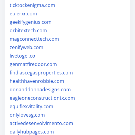
ticktockenigma.com
eulerxr.com
geekifygenius.com
orbitextech.com
magconnecttech.com
zenifyweb.com
livetogel.co
genmatfiredoor.com
findlascegasproperties.com
healthhavenrobbie.com
donanddonnadesigns.com
eagleoneconstructiontx.com
equiflexvitality.com
onlylovesg.com
activedesenvolvimento.com
dailyhubpages.com