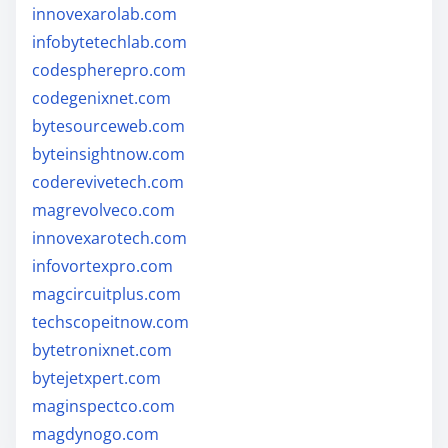
innovexarolab.com
infobytetechlab.com
codespherepro.com
codegenixnet.com
bytesourceweb.com
byteinsightnow.com
coderevivetech.com
magrevolveco.com
innovexarotech.com
infovortexpro.com
magcircuitplus.com
techscopeitnow.com
bytetronixnet.com
bytejetxpert.com
maginspectco.com
magdynogo.com