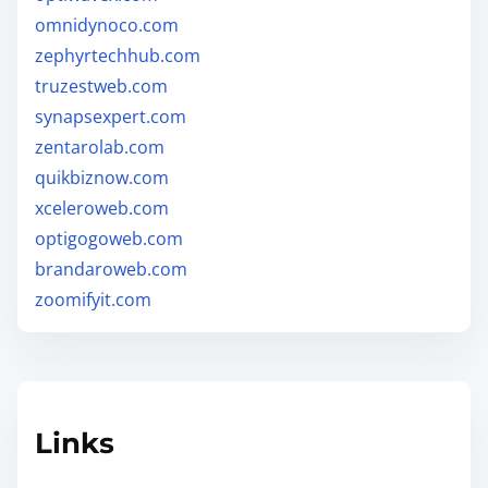
omnidynoco.com
zephyrtechhub.com
truzestweb.com
synapsexpert.com
zentarolab.com
quikbiznow.com
xceleroweb.com
optigogoweb.com
brandaroweb.com
zoomifyit.com
Links