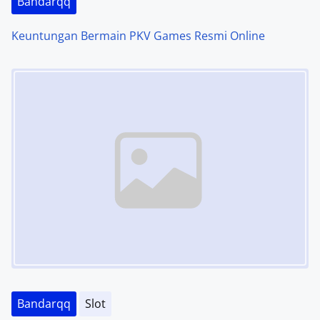
Bandarqq
Keuntungan Bermain PKV Games Resmi Online
Image Placeholder
Bandarqq
Slot