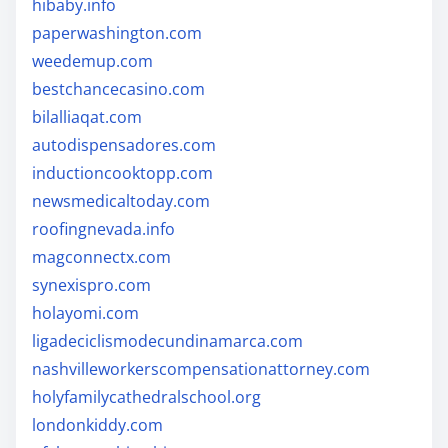
hibaby.info
paperwashington.com
weedemup.com
bestchancecasino.com
bilalliaqat.com
autodispensadores.com
inductioncooktopp.com
newsmedicaltoday.com
roofingnevada.info
magconnectx.com
synexispro.com
holayomi.com
ligadeciclismodecundinamarca.com
nashvilleworkerscompensationattorney.com
holyfamilycathedralschool.org
londonkiddy.com