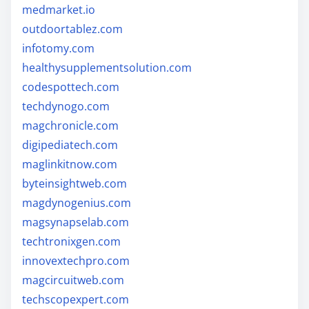
medmarket.io
outdoortablez.com
infotomy.com
healthysupplementsolution.com
codespottech.com
techdynogo.com
magchronicle.com
digipediatech.com
maglinkitnow.com
byteinsightweb.com
magdynogenius.com
magsynapselab.com
techtronixgen.com
innovextechpro.com
magcircuitweb.com
techscopexpert.com