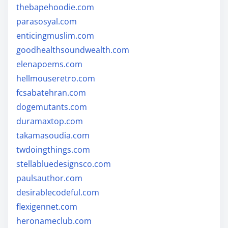
thebapehoodie.com
parasosyal.com
enticingmuslim.com
goodhealthsoundwealth.com
elenapoems.com
hellmouseretro.com
fcsabatehran.com
dogemutants.com
duramaxtop.com
takamasoudia.com
twdoingthings.com
stellabluedesignsco.com
paulsauthor.com
desirablecodeful.com
flexigennet.com
heronameclub.com