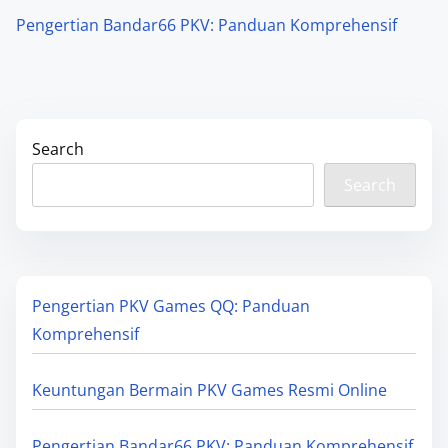
Pengertian Bandar66 PKV: Panduan Komprehensif
Search
Search
Pengertian PKV Games QQ: Panduan
Komprehensif
Keuntungan Bermain PKV Games Resmi Online
Pengertian Bandar66 PKV: Panduan Komprehensif