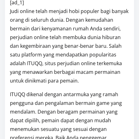
[ad_1]
Judi online telah menjadi hobi populer bagi banyak
orang di seluruh dunia. Dengan kemudahan
bermain dari kenyamanan rumah Anda sendiri,
perjudian online telah membuka dunia hiburan
dan kegembiraan yang benar-benar baru. Salah
satu platform yang mendapatkan popularitas
adalah ITUQQ, situs perjudian online terkemuka
yang menawarkan berbagai macam permainan
untuk dinikmati para pemain.
ITUQQ dikenal dengan antarmuka yang ramah
pengguna dan pengalaman bermain game yang
mendalam. Dengan beragam permainan yang
dapat dipilih, pemain dapat dengan mudah
menemukan sesuatu yang sesuai dengan
preferensi mereka. Baik Anda penggemar