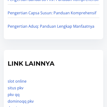
Pengertian Capsa Susun: Panduan Komprehensif
Pengertian Aduq: Panduan Lengkap Manfaatnya
LINK LAINNYA
slot online
situs pkv
pkv qq
dominoqq pkv