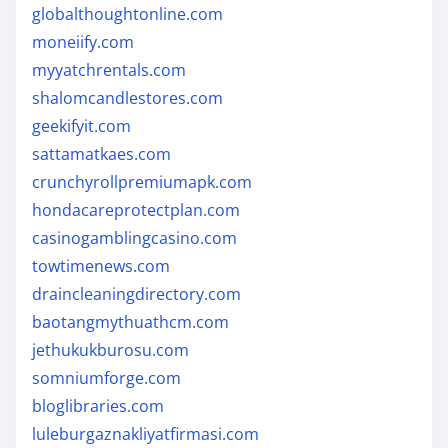
globalthoughtonline.com
moneiify.com
myyatchrentals.com
shalomcandlestores.com
geekifyit.com
sattamatkaes.com
crunchyrollpremiumapk.com
hondacareprotectplan.com
casinogamblingcasino.com
towtimenews.com
draincleaningdirectory.com
baotangmythuathcm.com
jethukukburosu.com
somniumforge.com
bloglibraries.com
luleburgaznakliyatfirmasi.com