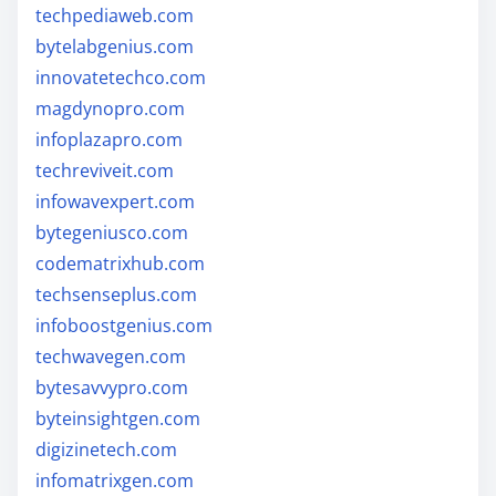
techpediaweb.com
bytelabgenius.com
innovatetechco.com
magdynopro.com
infoplazapro.com
techreviveit.com
infowavexpert.com
bytegeniusco.com
codematrixhub.com
techsenseplus.com
infoboostgenius.com
techwavegen.com
bytesavvypro.com
byteinsightgen.com
digizinetech.com
infomatrixgen.com