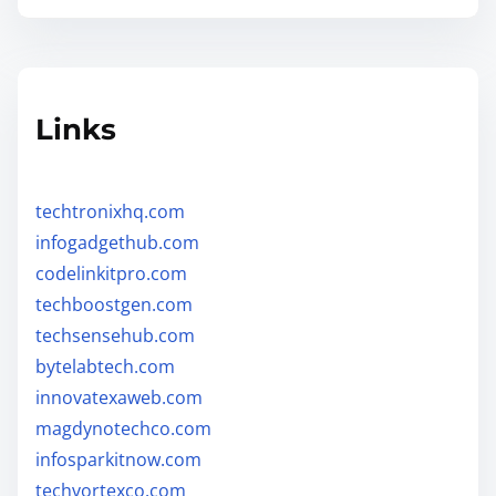
Links
techtronixhq.com
infogadgethub.com
codelinkitpro.com
techboostgen.com
techsensehub.com
bytelabtech.com
innovatexaweb.com
magdynotechco.com
infosparkitnow.com
techvortexco.com