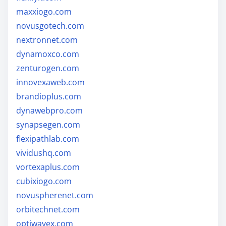
maxxiogo.com
novusgotech.com
nextronnet.com
dynamoxco.com
zenturogen.com
innovexaweb.com
brandioplus.com
dynawebpro.com
synapsegen.com
flexipathlab.com
vividushq.com
vortexaplus.com
cubixiogo.com
novuspherenet.com
orbitechnet.com
optiwavex.com