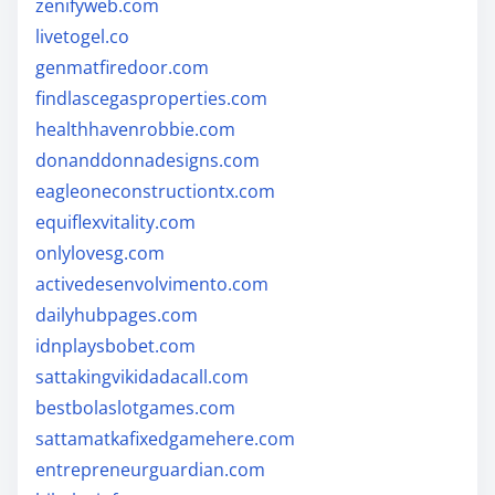
zenifyweb.com
livetogel.co
genmatfiredoor.com
findlascegasproperties.com
healthhavenrobbie.com
donanddonnadesigns.com
eagleoneconstructiontx.com
equiflexvitality.com
onlylovesg.com
activedesenvolvimento.com
dailyhubpages.com
idnplaysbobet.com
sattakingvikidadacall.com
bestbolaslotgames.com
sattamatkafixedgamehere.com
entrepreneurguardian.com