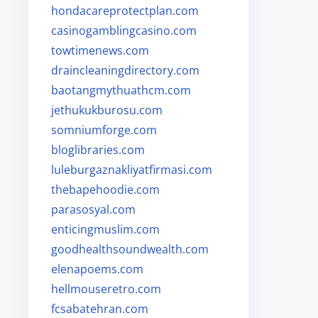
hondacareprotectplan.com
casinogamblingcasino.com
towtimenews.com
draincleaningdirectory.com
baotangmythuathcm.com
jethukukburosu.com
somniumforge.com
bloglibraries.com
luleburgaznakliyatfirmasi.com
thebapehoodie.com
parasosyal.com
enticingmuslim.com
goodhealthsoundwealth.com
elenapoems.com
hellmouseretro.com
fcsabatehran.com