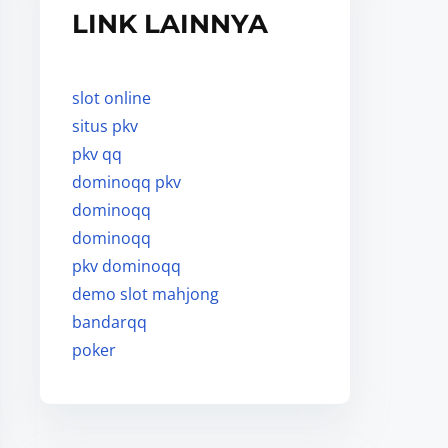
LINK LAINNYA
slot online
situs pkv
pkv qq
dominoqq pkv
dominoqq
dominoqq
pkv dominoqq
demo slot mahjong
bandarqq
poker