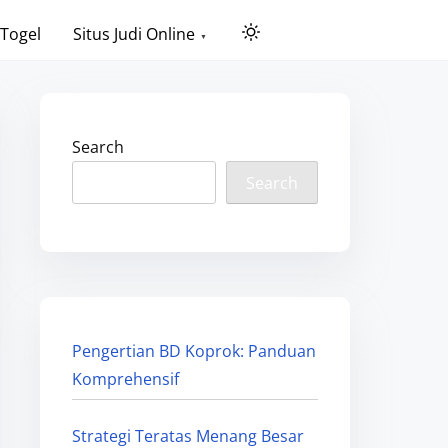
Togel
Situs Judi Online
Search
Search
Pengertian BD Koprok: Panduan
Komprehensif
Strategi Teratas Menang Besar