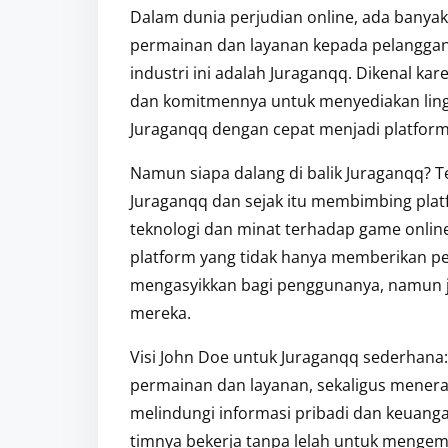
Dalam dunia perjudian online, ada bany
permainan dan layanan kepada pelanggan
industri ini adalah Juraganqq. Dikenal ka
dan komitmennya untuk menyediakan lin
Juraganqq dengan cepat menjadi platform 
Namun siapa dalang di balik Juraganqq? 
Juraganqq dan sejak itu membimbing plat
teknologi dan minat terhadap game onlin
platform yang tidak hanya memberikan 
mengasyikkan bagi penggunanya, namun
mereka.
Visi John Doe untuk Juraganqq sederhan
permainan dan layanan, sekaligus mener
melindungi informasi pribadi dan keuang
timnya bekerja tanpa lelah untuk menge