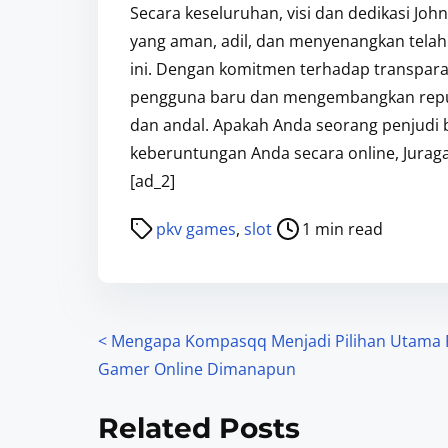
Secara keseluruhan, visi dan dedikasi Jo
yang aman, adil, dan menyenangkan telah
ini. Dengan komitmen terhadap transparan
pengguna baru dan mengembangkan reputa
dan andal. Apakah Anda seorang penjudi
keberuntungan Anda secara online, Juraga
[ad_2]
P
pkv games
,
slot
1 min read
o
s
t
r
P
<
Mengapa Kompasqq Menjadi Pilihan Utama 
e
Gamer Online Dimanapun
o
a
d
Related Posts
s