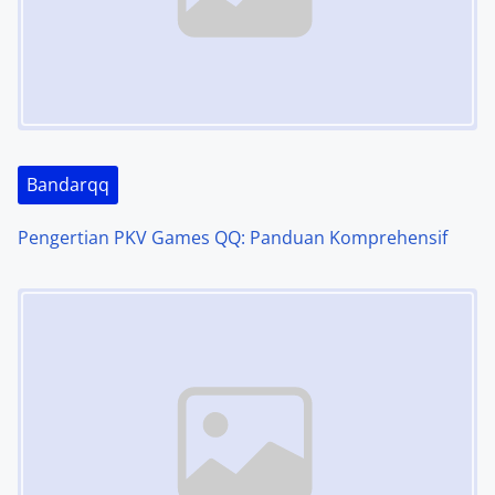
g
a
t
i
Bandarqq
o
Pengertian PKV Games QQ: Panduan Komprehensif
n
Image Placeholder