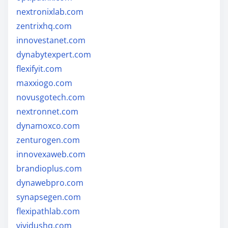
nextronixlab.com
zentrixhq.com
innovestanet.com
dynabytexpert.com
flexifyit.com
maxxiogo.com
novusgotech.com
nextronnet.com
dynamoxco.com
zenturogen.com
innovexaweb.com
brandioplus.com
dynawebpro.com
synapsegen.com
flexipathlab.com
vividushq.com