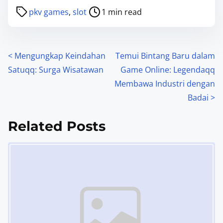
P
pkv games
,
slot
1 min read
o
s
t
P
<
Mengungkap Keindahan
Temui Bintang Baru dalam
r
Satuqq: Surga Wisatawan
Game Online: Legendaqq
o
e
Membawa Industri dengan
a
s
Badai
>
d
t
t
Related Posts
s
i
Image Placeholder
m
n
e
a
v
i