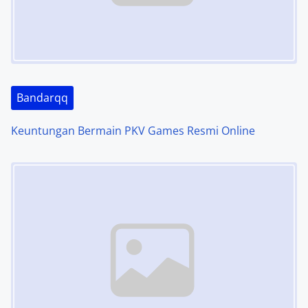
Bandarqq
Keuntungan Bermain PKV Games Resmi Online
Image Placeholder