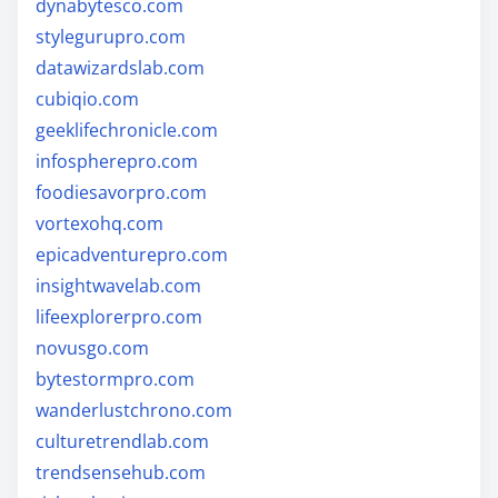
dynabytesco.com
stylegurupro.com
datawizardslab.com
cubiqio.com
geeklifechronicle.com
infospherepro.com
foodiesavorpro.com
vortexohq.com
epicadventurepro.com
insightwavelab.com
lifeexplorerpro.com
novusgo.com
bytestormpro.com
wanderlustchrono.com
culturetrendlab.com
trendsensehub.com