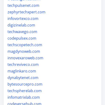
techpulsenet.com
zephyrtechxpert.com
infovortexco.com
digizinelab.com
techwavego.com
codepulsex.com
techscopetech.com
magdynoweb.com
innovexaroweb.com
techreviveco.com
maglinkaro.com
dynabytenet.com
bytesourcepro.com
techspherelab.com
infomatrixlab.com
codeversehub.com