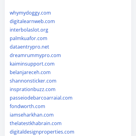
whymydoggy.com
digitalearnweb.com
interbolaslot.org
palmkuafor.com
dataentrypro.net
dreamrummypro.com
kaiminsupport.com
belanjareceh.com
shannonsticker.com
insprationbuzz.com
passeiodebarcoarraial.com
fondworth.com
iamseharkhan.com
thelatestkhabrain.com
digitaldesignproperties.com