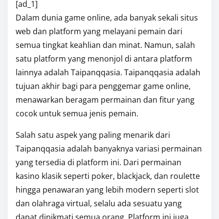
[ad_1]
Dalam dunia game online, ada banyak sekali situs
web dan platform yang melayani pemain dari
semua tingkat keahlian dan minat. Namun, salah
satu platform yang menonjol di antara platform
lainnya adalah Taipanqqasia. Taipanqqasia adalah
tujuan akhir bagi para penggemar game online,
menawarkan beragam permainan dan fitur yang
cocok untuk semua jenis pemain.
Salah satu aspek yang paling menarik dari
Taipanqqasia adalah banyaknya variasi permainan
yang tersedia di platform ini. Dari permainan
kasino klasik seperti poker, blackjack, dan roulette
hingga penawaran yang lebih modern seperti slot
dan olahraga virtual, selalu ada sesuatu yang
dapat dinikmati semua orang. Platform ini juga