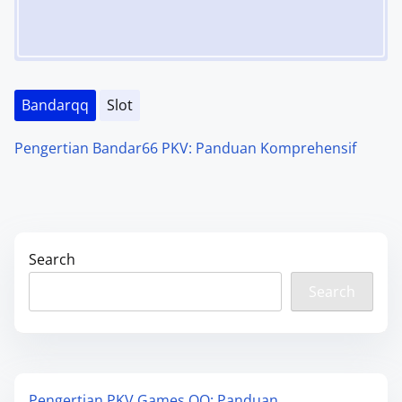
Bandarqq
Slot
Pengertian Bandar66 PKV: Panduan Komprehensif
Search
Search
Pengertian PKV Games QQ: Panduan