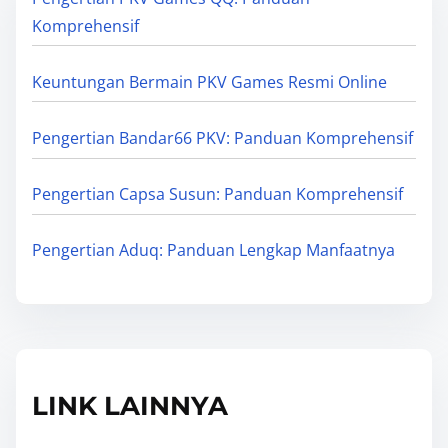
Komprehensif
Keuntungan Bermain PKV Games Resmi Online
Pengertian Bandar66 PKV: Panduan Komprehensif
Pengertian Capsa Susun: Panduan Komprehensif
Pengertian Aduq: Panduan Lengkap Manfaatnya
LINK LAINNYA