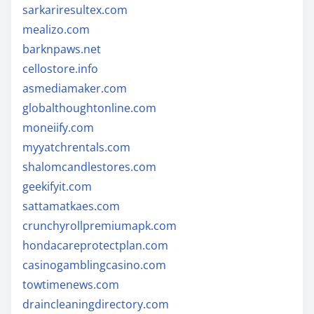
sarkariresultex.com
mealizo.com
barknpaws.net
cellostore.info
asmediamaker.com
globalthoughtonline.com
moneiify.com
myyatchrentals.com
shalomcandlestores.com
geekifyit.com
sattamatkaes.com
crunchyrollpremiumapk.com
hondacareprotectplan.com
casinogamblingcasino.com
towtimenews.com
draincleaningdirectory.com