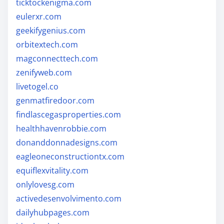
ticktockenigma.com
eulerxr.com
geekifygenius.com
orbitextech.com
magconnecttech.com
zenifyweb.com
livetogel.co
genmatfiredoor.com
findlascegasproperties.com
healthhavenrobbie.com
donanddonnadesigns.com
eagleoneconstructiontx.com
equiflexvitality.com
onlylovesg.com
activedesenvolvimento.com
dailyhubpages.com