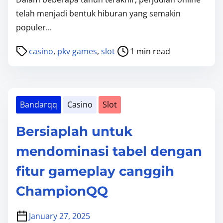
telah menjadi bentuk hiburan yang semakin
populer...
P
casino
,
pkv games
,
slot
1 min read
o
s
t
r
Bandarqq
Casino
Slot
e
Bersiaplah untuk
a
d
mendominasi tabel dengan
t
fitur gameplay canggih
i
m
ChampionQQ
e
January 27, 2025