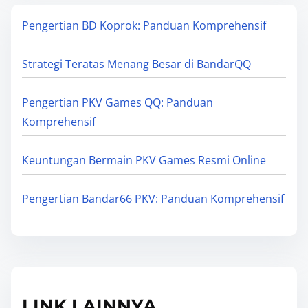
g
Pengertian BD Koprok: Panduan Komprehensif
i
Strategi Teratas Menang Besar di BandarQQ
n
a
Pengertian PKV Games QQ: Panduan
Komprehensif
t
i
Keuntungan Bermain PKV Games Resmi Online
o
Pengertian Bandar66 PKV: Panduan Komprehensif
n
LINK LAINNYA