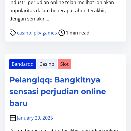
Industri perjudian online telah melihat lonjakan
popularitas dalam beberapa tahun terakhir,
dengan semakin...
P
casino
,
pkv games
1 min read
o
s
t
r
Bandarqq
Casino
Slot
e
Pelangiqq: Bangkitnya
a
d
sensasi perjudian online
t
baru
i
m
January 29, 2025
e
Dalam beberapa tahun terakhir, perjudian online