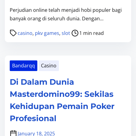
Perjudian online telah menjadi hobi populer bagi
banyak orang di seluruh dunia. Dengan...
P
casino
,
pkv games
,
slot
1 min read
o
s
t
r
Bandarqq
Casino
e
Di Dalam Dunia
a
d
Masterdomino99: Sekilas
t
Kehidupan Pemain Poker
i
m
Profesional
e
January 18, 2025