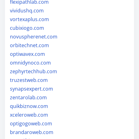
flexipathlab.com
vividushq.com
vortexaplus.com
cubixiogo.com
novuspherenet.com
orbitechnet.com
optiwavex.com
omnidynoco.com
zephyrtechhub.com
truzestweb.com
synapsexpert.com
zentarolab.com
quikbiznow.com
xceleroweb.com
optigogoweb.com
brandaroweb.com