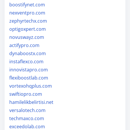
boostifynet.com
nexventpro.com
zephyrtechx.com
optigoxpert.com
novuswayz.com
actifypro.com
dynaboostx.com
instaflexco.com
innovistapro.com
flexiboostlab.com
vortexohqplus.com
swiftiopro.com
hamilelikbelirtisi.net
versalotech.com
techmaxco.com
exceedolab.com