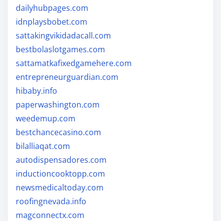
dailyhubpages.com
idnplaysbobet.com
sattakingvikidadacall.com
bestbolaslotgames.com
sattamatkafixedgamehere.com
entrepreneurguardian.com
hibaby.info
paperwashington.com
weedemup.com
bestchancecasino.com
bilalliaqat.com
autodispensadores.com
inductioncooktopp.com
newsmedicaltoday.com
roofingnevada.info
magconnectx.com