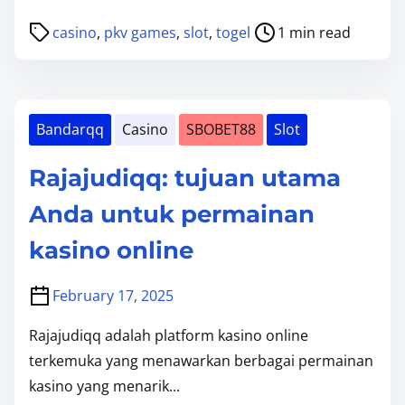
P
casino
,
pkv games
,
slot
,
togel
1 min read
o
s
t
r
Bandarqq
Casino
SBOBET88
Slot
e
Rajajudiqq: tujuan utama
a
d
Anda untuk permainan
t
kasino online
i
m
February 17, 2025
e
Rajajudiqq adalah platform kasino online
terkemuka yang menawarkan berbagai permainan
kasino yang menarik...