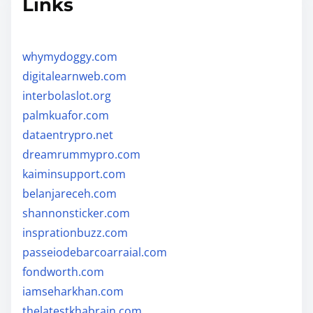
Links
whymydoggy.com
digitalearnweb.com
interbolaslot.org
palmkuafor.com
dataentrypro.net
dreamrummypro.com
kaiminsupport.com
belanjareceh.com
shannonsticker.com
insprationbuzz.com
passeiodebarcoarraial.com
fondworth.com
iamseharkhan.com
thelatestkhabrain.com