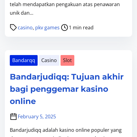
telah mendapatkan pengakuan atas penawaran
unik dan...
P
casino
,
pkv games
1 min read
o
s
t
r
Bandarqq
Casino
Slot
e
Bandarjudiqq: Tujuan akhir
a
d
bagi penggemar kasino
t
online
i
m
February 5, 2025
e
Bandarjudiqq adalah kasino online populer yang