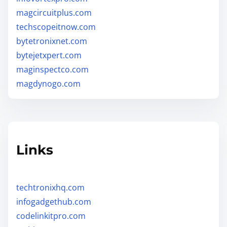
magcircuitplus.com
techscopeitnow.com
bytetronixnet.com
bytejetxpert.com
maginspectco.com
magdynogo.com
Links
techtronixhq.com
infogadgethub.com
codelinkitpro.com