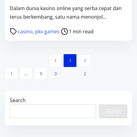
Dalam dunia kasino online yang serba cepat dan
terus berkembang, satu nama menonjol...
P
casino
,
pkv games
1 min read
o
s
t
P
1
1
1
r
o
e
1
…
9
0
1
2
a
s
d
t
t
Search
s
i
Search
m
p
e
a