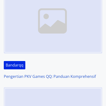
a
v
i
g
a
t
i
Bandarqq
o
Pengertian PKV Games QQ: Panduan Komprehensif
n
Image Placeholder