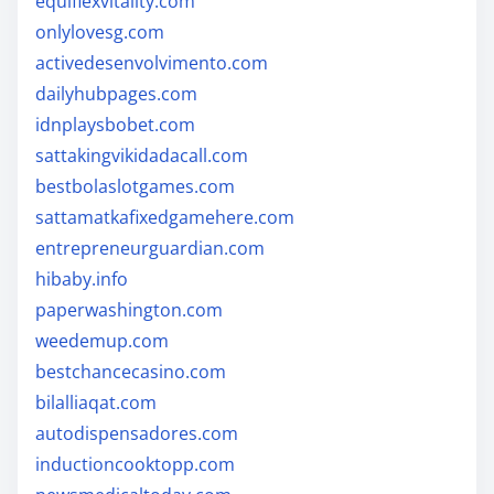
equiflexvitality.com
onlylovesg.com
activedesenvolvimento.com
dailyhubpages.com
idnplaysbobet.com
sattakingvikidadacall.com
bestbolaslotgames.com
sattamatkafixedgamehere.com
entrepreneurguardian.com
hibaby.info
paperwashington.com
weedemup.com
bestchancecasino.com
bilalliaqat.com
autodispensadores.com
inductioncooktopp.com