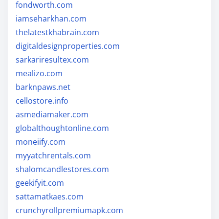
fondworth.com
iamseharkhan.com
thelatestkhabrain.com
digitaldesignproperties.com
sarkariresultex.com
mealizo.com
barknpaws.net
cellostore.info
asmediamaker.com
globalthoughtonline.com
moneiify.com
myyatchrentals.com
shalomcandlestores.com
geekifyit.com
sattamatkaes.com
crunchyrollpremiumapk.com