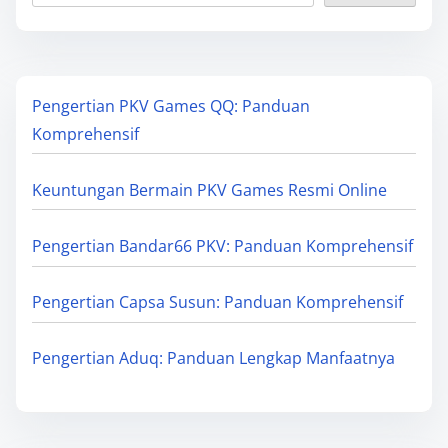
Pengertian PKV Games QQ: Panduan
Komprehensif
Keuntungan Bermain PKV Games Resmi Online
Pengertian Bandar66 PKV: Panduan Komprehensif
Pengertian Capsa Susun: Panduan Komprehensif
Pengertian Aduq: Panduan Lengkap Manfaatnya