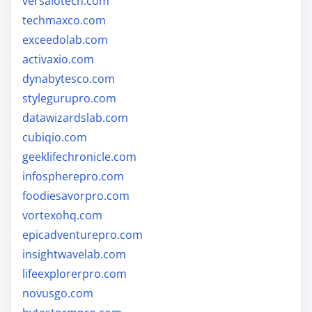
versalotech.com
techmaxco.com
exceedolab.com
activaxio.com
dynabytesco.com
stylegurupro.com
datawizardslab.com
cubiqio.com
geeklifechronicle.com
infospherepro.com
foodiesavorpro.com
vortexohq.com
epicadventurepro.com
insightwavelab.com
lifeexplorerpro.com
novusgo.com