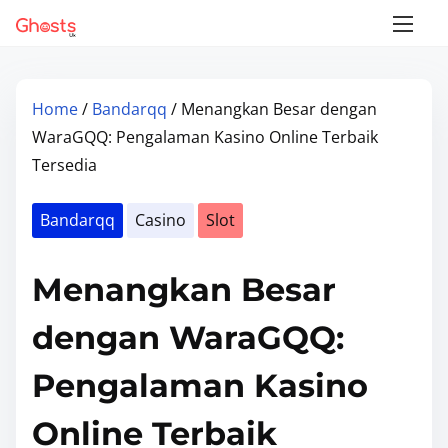
S
k
i
p
Home
/
Bandarqq
/ Menangkan Besar dengan
t
WaraGQQ: Pengalaman Kasino Online Terbaik
o
Tersedia
c
o
Bandarqq
Casino
Slot
n
t
Menangkan Besar
e
n
dengan WaraGQQ:
t
Pengalaman Kasino
Online Terbaik