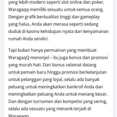
yang lebih modern seperti slot online dan poker,
Waragaqq memiliki sesuatu untuk semua orang.
Dengan grafik berkualitas tinggi dan gameplay
yang halus, Anda akan merasa seperti sedang
duduk di kasino kehidupan nyata dari kenyamanan
rumah Anda sendiri.
Tapi bukan hanya permainan yang membuat
WaragaqQ menonjol – itu juga bonus dan promosi
yang murah hati. Dari bonus selamat datang
untuk pemain baru hingga promosi berkelanjutan
untuk pelanggan yang loyal, selalu ada banyak
peluang untuk meningkatkan bankroll Anda dan
meningkatkan peluang Anda untuk menang besar.
Dan dengan turnamen dan kompetisi yang sering,
selalu ada sesuatu yang menarik terjadi di
Waragaqq.