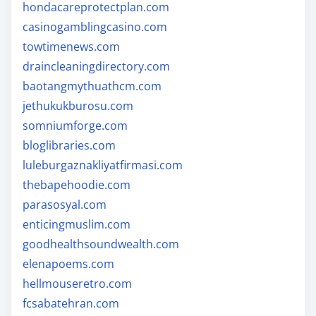
hondacareprotectplan.com
casinogamblingcasino.com
towtimenews.com
draincleaningdirectory.com
baotangmythuathcm.com
jethukukburosu.com
somniumforge.com
bloglibraries.com
luleburgaznakliyatfirmasi.com
thebapehoodie.com
parasosyal.com
enticingmuslim.com
goodhealthsoundwealth.com
elenapoems.com
hellmouseretro.com
fcsabatehran.com