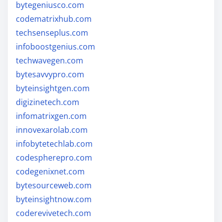
bytegeniusco.com
codematrixhub.com
techsenseplus.com
infoboostgenius.com
techwavegen.com
bytesavvypro.com
byteinsightgen.com
digizinetech.com
infomatrixgen.com
innovexarolab.com
infobytetechlab.com
codespherepro.com
codegenixnet.com
bytesourceweb.com
byteinsightnow.com
coderevivetech.com