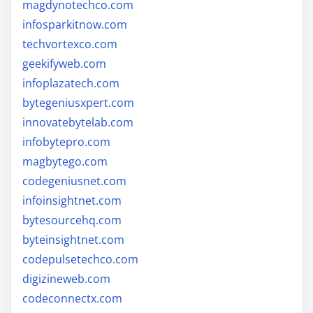
magdynotechco.com
infosparkitnow.com
techvortexco.com
geekifyweb.com
infoplazatech.com
bytegeniusxpert.com
innovatebytelab.com
infobytepro.com
magbytego.com
codegeniusnet.com
infoinsightnet.com
bytesourcehq.com
byteinsightnet.com
codepulsetechco.com
digizineweb.com
codeconnectx.com