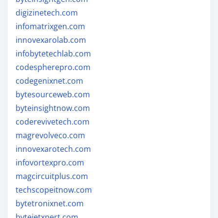
digizinetech.com
infomatrixgen.com
innovexarolab.com
infobytetechlab.com
codespherepro.com
codegenixnet.com
bytesourceweb.com
byteinsightnow.com
coderevivetech.com
magrevolveco.com
innovexarotech.com
infovortexpro.com
magcircuitplus.com
techscopeitnow.com
bytetronixnet.com
bytejetxpert.com