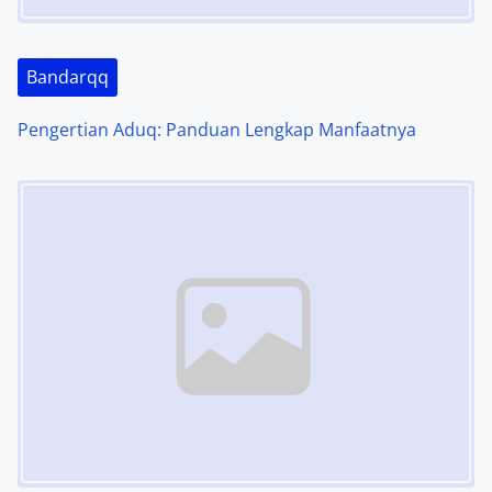
Bandarqq
Pengertian Aduq: Panduan Lengkap Manfaatnya
Image Placeholder