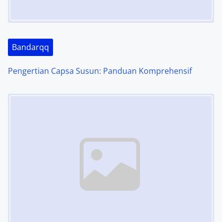
a
t
Bandarqq
i
o
Pengertian Capsa Susun: Panduan Komprehensif
n
Image Placeholder