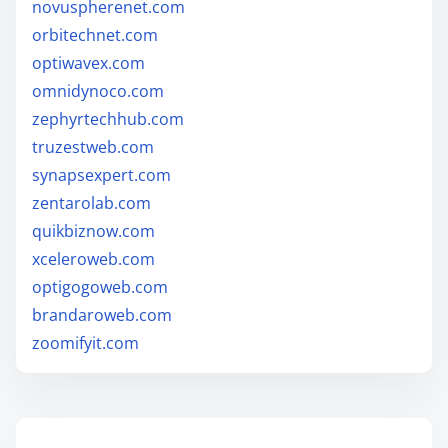
novuspherenet.com
orbitechnet.com
optiwavex.com
omnidynoco.com
zephyrtechhub.com
truzestweb.com
synapsexpert.com
zentarolab.com
quikbiznow.com
xceleroweb.com
optigogoweb.com
brandaroweb.com
zoomifyit.com