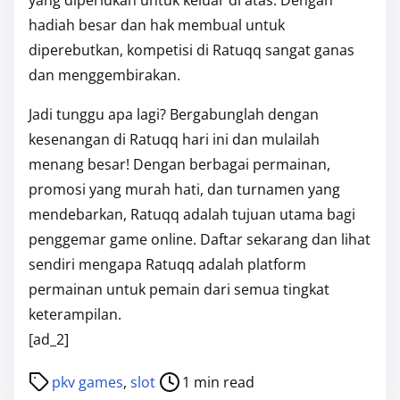
yang diperlukan untuk keluar di atas. Dengan
hadiah besar dan hak membual untuk
diperebutkan, kompetisi di Ratuqq sangat ganas
dan menggembirakan.
Jadi tunggu apa lagi? Bergabunglah dengan
kesenangan di Ratuqq hari ini dan mulailah
menang besar! Dengan berbagai permainan,
promosi yang murah hati, dan turnamen yang
mendebarkan, Ratuqq adalah tujuan utama bagi
penggemar game online. Daftar sekarang dan lihat
sendiri mengapa Ratuqq adalah platform
permainan untuk pemain dari semua tingkat
keterampilan.
[ad_2]
P
pkv games
,
slot
1 min read