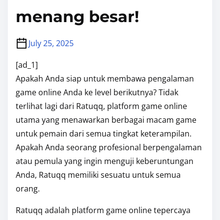
menang besar!
July 25, 2025
[ad_1]
Apakah Anda siap untuk membawa pengalaman
game online Anda ke level berikutnya? Tidak
terlihat lagi dari Ratuqq, platform game online
utama yang menawarkan berbagai macam game
untuk pemain dari semua tingkat keterampilan.
Apakah Anda seorang profesional berpengalaman
atau pemula yang ingin menguji keberuntungan
Anda, Ratuqq memiliki sesuatu untuk semua
orang.
Ratuqq adalah platform game online tepercaya