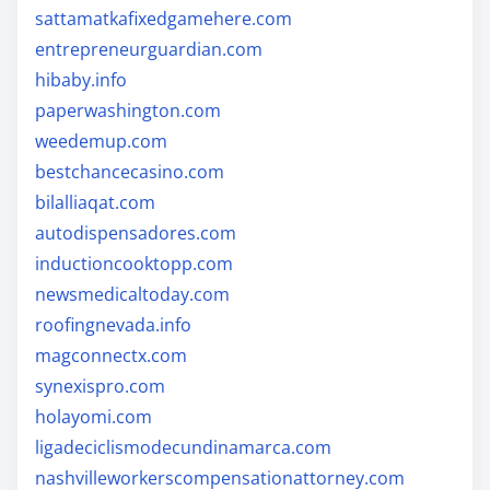
sattamatkafixedgamehere.com
entrepreneurguardian.com
hibaby.info
paperwashington.com
weedemup.com
bestchancecasino.com
bilalliaqat.com
autodispensadores.com
inductioncooktopp.com
newsmedicaltoday.com
roofingnevada.info
magconnectx.com
synexispro.com
holayomi.com
ligadeciclismodecundinamarca.com
nashvilleworkerscompensationattorney.com