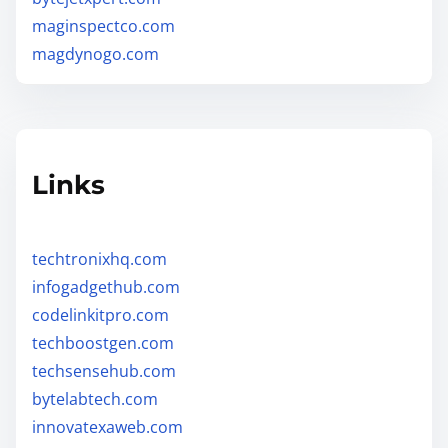
maginspectco.com
magdynogo.com
Links
techtronixhq.com
infogadgethub.com
codelinkitpro.com
techboostgen.com
techsensehub.com
bytelabtech.com
innovatexaweb.com