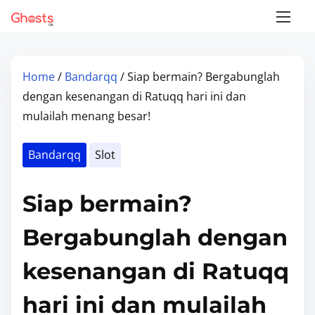
S
k
i
p
Home
/
Bandarqq
/ Siap bermain? Bergabunglah
t
dengan kesenangan di Ratuqq hari ini dan
o
mulailah menang besar!
c
o
Bandarqq
Slot
n
t
Siap bermain?
e
n
Bergabunglah dengan
t
kesenangan di Ratuqq
hari ini dan mulailah