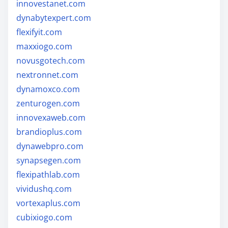
innovestanet.com
dynabytexpert.com
flexifyit.com
maxxiogo.com
novusgotech.com
nextronnet.com
dynamoxco.com
zenturogen.com
innovexaweb.com
brandioplus.com
dynawebpro.com
synapsegen.com
flexipathlab.com
vividushq.com
vortexaplus.com
cubixiogo.com