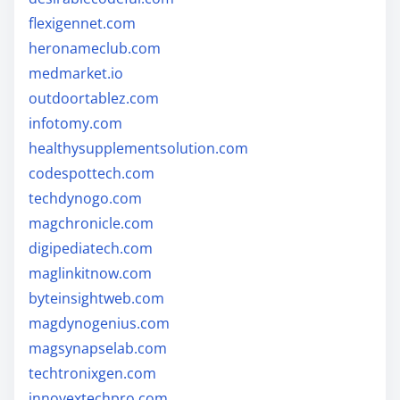
flexigennet.com
heronameclub.com
medmarket.io
outdoortablez.com
infotomy.com
healthysupplementsolution.com
codespottech.com
techdynogo.com
magchronicle.com
digipediatech.com
maglinkitnow.com
byteinsightweb.com
magdynogenius.com
magsynapselab.com
techtronixgen.com
innovextechpro.com