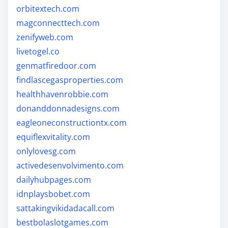
orbitextech.com
magconnecttech.com
zenifyweb.com
livetogel.co
genmatfiredoor.com
findlascegasproperties.com
healthhavenrobbie.com
donanddonnadesigns.com
eagleoneconstructiontx.com
equiflexvitality.com
onlylovesg.com
activedesenvolvimento.com
dailyhubpages.com
idnplaysbobet.com
sattakingvikidadacall.com
bestbolaslotgames.com