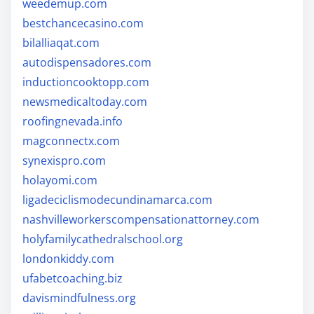
weedemup.com
bestchancecasino.com
bilalliaqat.com
autodispensadores.com
inductioncooktopp.com
newsmedicaltoday.com
roofingnevada.info
magconnectx.com
synexispro.com
holayomi.com
ligadeciclismodecundinamarca.com
nashvilleworkerscompensationattorney.com
holyfamilycathedralschool.org
londonkiddy.com
ufabetcoaching.biz
davismindfulness.org