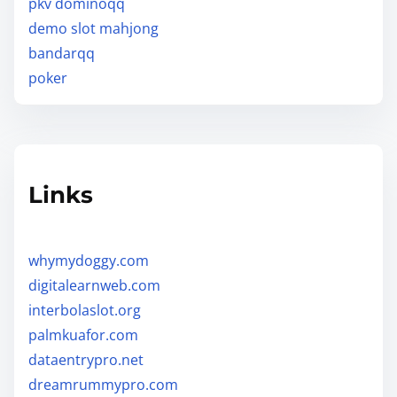
pkv dominoqq
demo slot mahjong
bandarqq
poker
Links
whymydoggy.com
digitalearnweb.com
interbolaslot.org
palmkuafor.com
dataentrypro.net
dreamrummypro.com