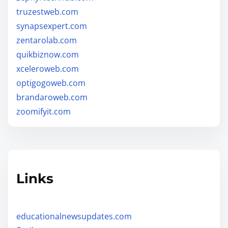
truzestweb.com
synapsexpert.com
zentarolab.com
quikbiznow.com
xceleroweb.com
optigogoweb.com
brandaroweb.com
zoomifyit.com
Links
educationalnewsupdates.com