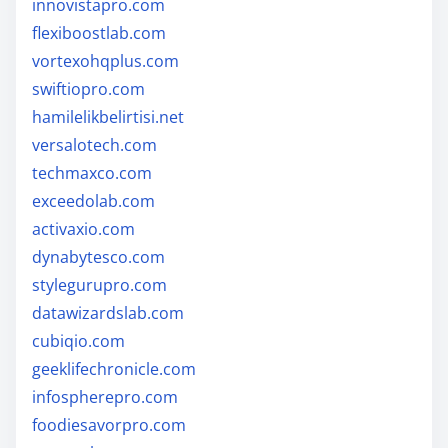
innovistapro.com
flexiboostlab.com
vortexohqplus.com
swiftiopro.com
hamilelikbelirtisi.net
versalotech.com
techmaxco.com
exceedolab.com
activaxio.com
dynabytesco.com
stylegurupro.com
datawizardslab.com
cubiqio.com
geeklifechronicle.com
infospherepro.com
foodiesavorpro.com