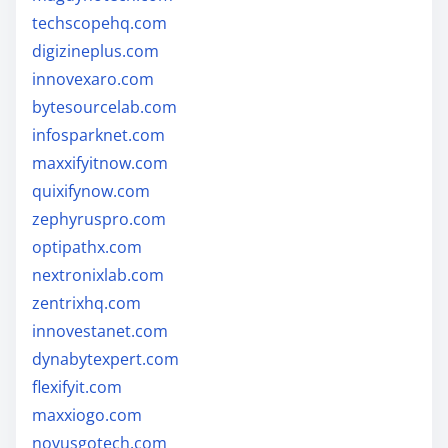
techscopehq.com
digizineplus.com
innovexaro.com
bytesourcelab.com
infosparknet.com
maxxifyitnow.com
quixifynow.com
zephyruspro.com
optipathx.com
nextronixlab.com
zentrixhq.com
innovestanet.com
dynabytexpert.com
flexifyit.com
maxxiogo.com
novusgotech.com