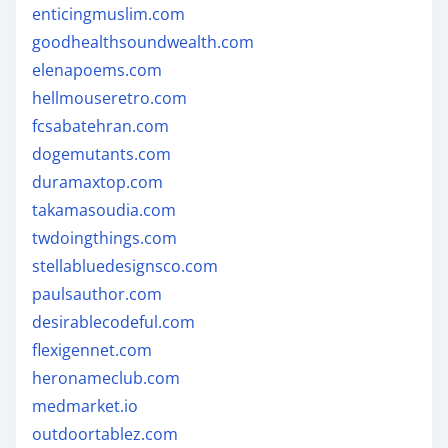
enticingmuslim.com
goodhealthsoundwealth.com
elenapoems.com
hellmouseretro.com
fcsabatehran.com
dogemutants.com
duramaxtop.com
takamasoudia.com
twdoingthings.com
stellabluedesignsco.com
paulsauthor.com
desirablecodeful.com
flexigennet.com
heronameclub.com
medmarket.io
outdoortablez.com