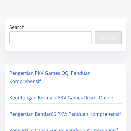
Search
Search
Pengertian PKV Games QQ: Panduan
Komprehensif
Keuntungan Bermain PKV Games Resmi Online
Pengertian Bandar66 PKV: Panduan Komprehensif
Pengertian Capsa Susun: Panduan Komprehensif