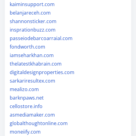
kaiminsupport.com
belanjareceh.com
shannonsticker.com
insprationbuzz.com
passeiodebarcoarraial.com
fondworth.com
iamseharkhan.com
thelatestkhabrain.com
digitaldesignproperties.com
sarkariresultex.com
mealizo.com
barknpaws.net
cellostore.info
asmediamaker.com
globalthoughtonline.com
moneiify.com