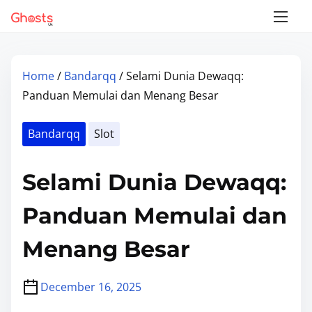
S
k
i
p
Home
/
Bandarqq
/ Selami Dunia Dewaqq:
t
Panduan Memulai dan Menang Besar
o
c
Bandarqq
Slot
o
n
Selami Dunia Dewaqq:
t
e
Panduan Memulai dan
n
t
Menang Besar
December 16, 2025