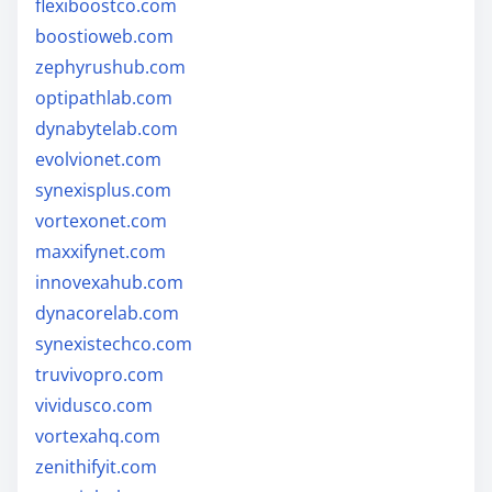
flexiboostco.com
boostioweb.com
zephyrushub.com
optipathlab.com
dynabytelab.com
evolvionet.com
synexisplus.com
vortexonet.com
maxxifynet.com
innovexahub.com
dynacorelab.com
synexistechco.com
truvivopro.com
vividusco.com
vortexahq.com
zenithifyit.com