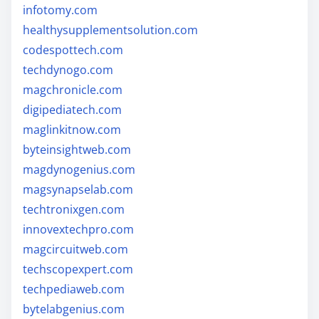
infotomy.com
healthysupplementsolution.com
codespottech.com
techdynogo.com
magchronicle.com
digipediatech.com
maglinkitnow.com
byteinsightweb.com
magdynogenius.com
magsynapselab.com
techtronixgen.com
innovextechpro.com
magcircuitweb.com
techscopexpert.com
techpediaweb.com
bytelabgenius.com