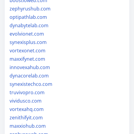
boostioweb.com
zephyrushub.com
optipathlab.com
dynabytelab.com
evolvionet.com
synexisplus.com
vortexonet.com
maxxifynet.com
innovexahub.com
dynacorelab.com
synexistechco.com
truvivopro.com
vividusco.com
vortexahq.com
zenithifyit.com
maxxiohub.com