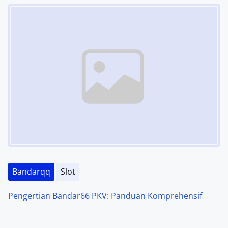
Image Placeholder
Bandarqq
Slot
Pengertian Bandar66 PKV: Panduan Komprehensif