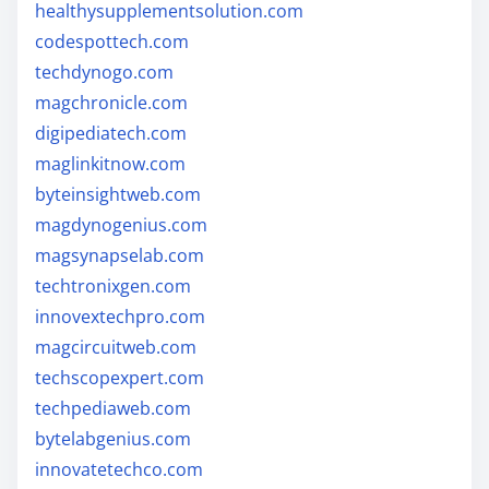
healthysupplementsolution.com
codespottech.com
techdynogo.com
magchronicle.com
digipediatech.com
maglinkitnow.com
byteinsightweb.com
magdynogenius.com
magsynapselab.com
techtronixgen.com
innovextechpro.com
magcircuitweb.com
techscopexpert.com
techpediaweb.com
bytelabgenius.com
innovatetechco.com