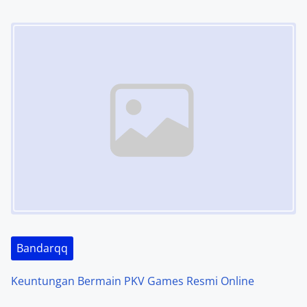
Image Placeholder
Bandarqq
Keuntungan Bermain PKV Games Resmi Online