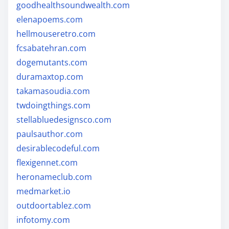
goodhealthsoundwealth.com
elenapoems.com
hellmouseretro.com
fcsabatehran.com
dogemutants.com
duramaxtop.com
takamasoudia.com
twdoingthings.com
stellabluedesignsco.com
paulsauthor.com
desirablecodeful.com
flexigennet.com
heronameclub.com
medmarket.io
outdoortablez.com
infotomy.com