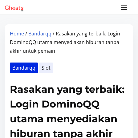
S
k
i
p
Home
/
Bandarqq
/ Rasakan yang terbaik: Login
t
DominoQQ utama menyediakan hiburan tanpa
o
akhir untuk pemain
c
o
Bandarqq
Slot
n
t
Rasakan yang terbaik:
e
n
Login DominoQQ
t
utama menyediakan
hiburan tanpa akhir