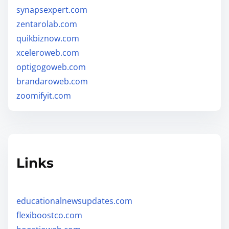
synapsexpert.com
zentarolab.com
quikbiznow.com
xceleroweb.com
optigogoweb.com
brandaroweb.com
zoomifyit.com
Links
educationalnewsupdates.com
flexiboostco.com