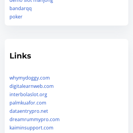
demo slot mahjong
bandarqq
poker
Links
whymydoggy.com
digitalearnweb.com
interbolaslot.org
palmkuafor.com
dataentrypro.net
dreamrummypro.com
kaiminsupport.com