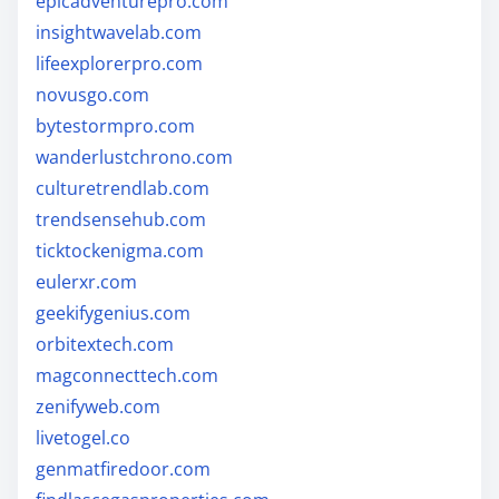
epicadventurepro.com
insightwavelab.com
lifeexplorerpro.com
novusgo.com
bytestormpro.com
wanderlustchrono.com
culturetrendlab.com
trendsensehub.com
ticktockenigma.com
eulerxr.com
geekifygenius.com
orbitextech.com
magconnecttech.com
zenifyweb.com
livetogel.co
genmatfiredoor.com