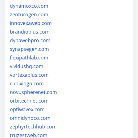
dynamoxco.com
zenturogen.com
innovexaweb.com
brandioplus.com
dynawebpro.com
synapsegen.com
flexipathlab.com
vividushq.com
vortexaplus.com
cubixiogo.com
novuspherenet.com
orbitechnet.com
optiwavex.com
omnidynoco.com
zephyrtechhub.com
truzestweb.com