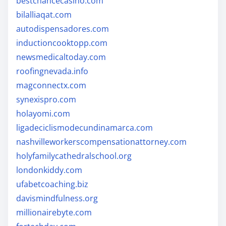
bestchancecasino.com
bilalliaqat.com
autodispensadores.com
inductioncooktopp.com
newsmedicaltoday.com
roofingnevada.info
magconnectx.com
synexispro.com
holayomi.com
ligadeciclismodecundinamarca.com
nashvilleworkerscompensationattorney.com
holyfamilycathedralschool.org
londonkiddy.com
ufabetcoaching.biz
davismindfulness.org
millionairebyte.com