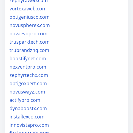
zephyraweb.com
vortexaweb.com
optigeniusco.com
novuspherex.com
novaevopro.com
trusparktech.com
trubrandzhq.com
boostifynet.com
nexventpro.com
zephyrtechx.com
optigoxpert.com
novuswayz.com
actifypro.com
dynaboostx.com
instaflexco.com
innovistapro.com