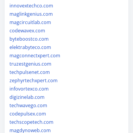
innovextechco.com
maglinkgenius.com
magcircuitlab.com
codewavex.com
byteboostco.com
elektrabyteco.com
magconnectxpert.com
truzestgenius.com
techpulsenet.com
zephyrtechxpert.com
infovortexco.com
digizinelab.com
techwavego.com
codepulsex.com
techscopetech.com
magdynoweb.com