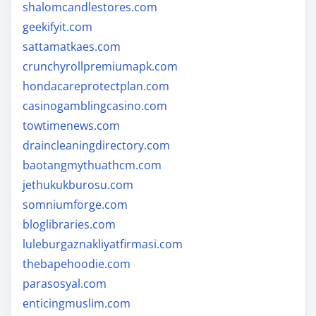
shalomcandlestores.com
geekifyit.com
sattamatkaes.com
crunchyrollpremiumapk.com
hondacareprotectplan.com
casinogamblingcasino.com
towtimenews.com
draincleaningdirectory.com
baotangmythuathcm.com
jethukukburosu.com
somniumforge.com
bloglibraries.com
luleburgaznakliyatfirmasi.com
thebapehoodie.com
parasosyal.com
enticingmuslim.com