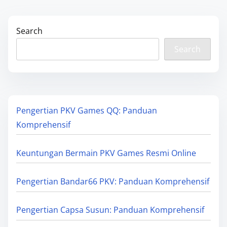
Search
Search
Pengertian PKV Games QQ: Panduan
Komprehensif
Keuntungan Bermain PKV Games Resmi Online
Pengertian Bandar66 PKV: Panduan Komprehensif
Pengertian Capsa Susun: Panduan Komprehensif