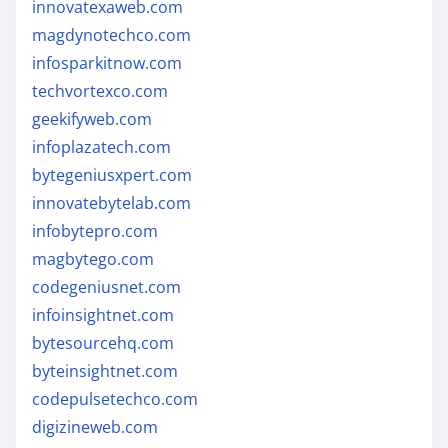
innovatexaweb.com
magdynotechco.com
infosparkitnow.com
techvortexco.com
geekifyweb.com
infoplazatech.com
bytegeniusxpert.com
innovatebytelab.com
infobytepro.com
magbytego.com
codegeniusnet.com
infoinsightnet.com
bytesourcehq.com
byteinsightnet.com
codepulsetechco.com
digizineweb.com