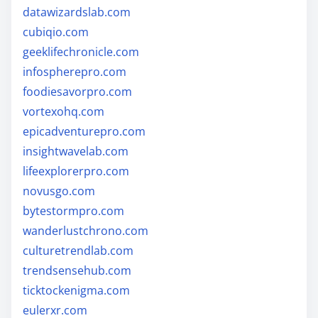
datawizardslab.com
cubiqio.com
geeklifechronicle.com
infospherepro.com
foodiesavorpro.com
vortexohq.com
epicadventurepro.com
insightwavelab.com
lifeexplorerpro.com
novusgo.com
bytestormpro.com
wanderlustchrono.com
culturetrendlab.com
trendsensehub.com
ticktockenigma.com
eulerxr.com