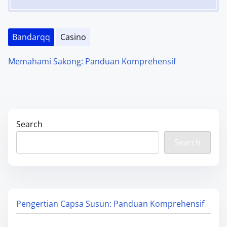
Bandarqq
Casino
Memahami Sakong: Panduan Komprehensif
Search
Search
Pengertian Capsa Susun: Panduan Komprehensif