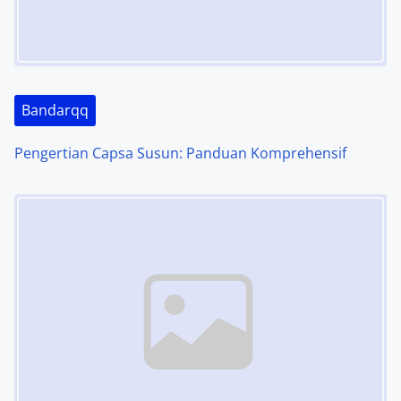
t
i
o
Bandarqq
n
Pengertian Capsa Susun: Panduan Komprehensif
Image Placeholder