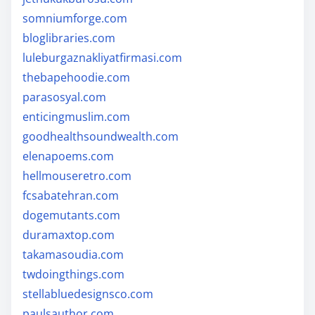
somniumforge.com
bloglibraries.com
luleburgaznakliyatfirmasi.com
thebapehoodie.com
parasosyal.com
enticingmuslim.com
goodhealthsoundwealth.com
elenapoems.com
hellmouseretro.com
fcsabatehran.com
dogemutants.com
duramaxtop.com
takamasoudia.com
twdoingthings.com
stellabluedesignsco.com
paulsauthor.com