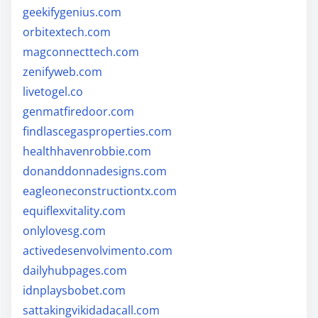
geekifygenius.com
orbitextech.com
magconnecttech.com
zenifyweb.com
livetogel.co
genmatfiredoor.com
findlascegasproperties.com
healthhavenrobbie.com
donanddonnadesigns.com
eagleoneconstructiontx.com
equiflexvitality.com
onlylovesg.com
activedesenvolvimento.com
dailyhubpages.com
idnplaysbobet.com
sattakingvikidadacall.com