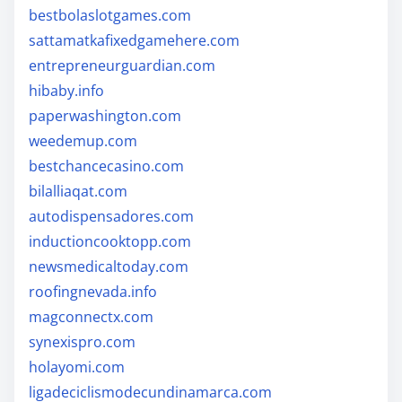
bestbolaslotgames.com
sattamatkafixedgamehere.com
entrepreneurguardian.com
hibaby.info
paperwashington.com
weedemup.com
bestchancecasino.com
bilalliaqat.com
autodispensadores.com
inductioncooktopp.com
newsmedicaltoday.com
roofingnevada.info
magconnectx.com
synexispro.com
holayomi.com
ligadeciclismodecundinamarca.com