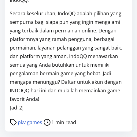
IndoQQ.
Secara keseluruhan, IndoQQ adalah pilihan yang
sempurna bagi siapa pun yang ingin mengalami
yang terbaik dalam permainan online. Dengan
platformnya yang ramah pengguna, berbagai
permainan, layanan pelanggan yang sangat baik,
dan platform yang aman, IndoQQ menawarkan
semua yang Anda butuhkan untuk memiliki
pengalaman bermain game yang hebat. Jadi
mengapa menunggu? Daftar untuk akun dengan
INDOQQ hari ini dan mulailah memainkan game
favorit Anda!
[ad_2]
P
pkv games
1 min read
o