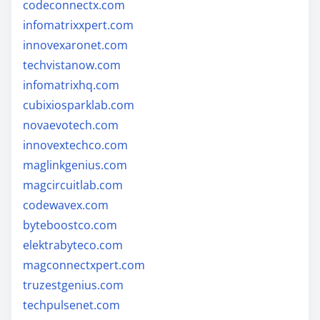
codeconnectx.com
infomatrixxpert.com
innovexaronet.com
techvistanow.com
infomatrixhq.com
cubixiosparklab.com
novaevotech.com
innovextechco.com
maglinkgenius.com
magcircuitlab.com
codewavex.com
byteboostco.com
elektrabyteco.com
magconnectxpert.com
truzestgenius.com
techpulsenet.com