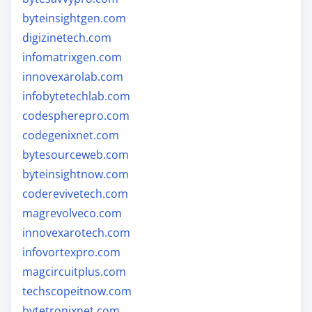
byteinsightgen.com
digizinetech.com
infomatrixgen.com
innovexarolab.com
infobytetechlab.com
codespherepro.com
codegenixnet.com
bytesourceweb.com
byteinsightnow.com
coderevivetech.com
magrevolveco.com
innovexarotech.com
infovortexpro.com
magcircuitplus.com
techscopeitnow.com
bytetronixnet.com