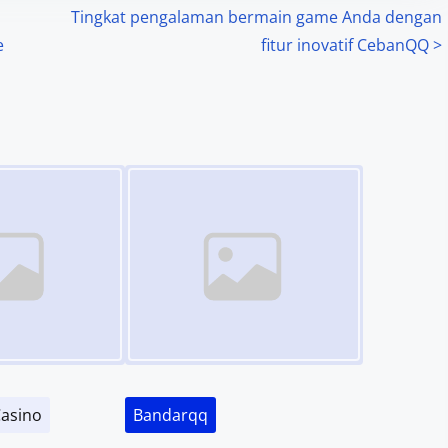
Tingkat pengalaman bermain game Anda dengan
e
fitur inovatif CebanQQ
>
Image Placeholder
asino
Bandarqq