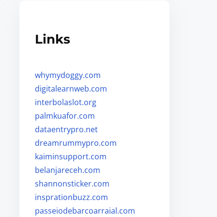
Links
whymydoggy.com
digitalearnweb.com
interbolaslot.org
palmkuafor.com
dataentrypro.net
dreamrummypro.com
kaiminsupport.com
belanjareceh.com
shannonsticker.com
insprationbuzz.com
passeiodebarcoarraial.com