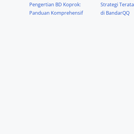
Pengertian BD Koprok:
Strategi Terat
t
Panduan Komprehensif
di BandarQQ
i
o
n