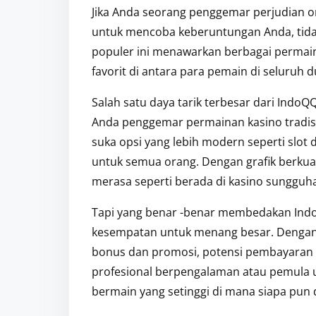
Jika Anda seorang penggemar perjudian o
untuk mencoba keberuntungan Anda, tidak t
populer ini menawarkan berbagai permai
favorit di antara para pemain di seluruh d
Salah satu daya tarik terbesar dari Indo
Anda penggemar permainan kasino tradision
suka opsi yang lebih modern seperti slot 
untuk semua orang. Dengan grafik berkual
merasa seperti berada di kasino sungguh
Tapi yang benar -benar membedakan IndoQ
kesempatan untuk menang besar. Dengan 
bonus dan promosi, potensi pembayaran 
profesional berpengalaman atau pemula 
bermain yang setinggi di mana siapa pun d