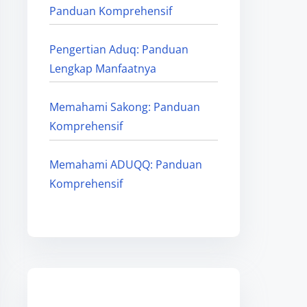
Panduan Komprehensif
Pengertian Aduq: Panduan
Lengkap Manfaatnya
Memahami Sakong: Panduan
Komprehensif
Memahami ADUQQ: Panduan
Komprehensif