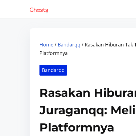
S
k
i
p
t
Home
/
Bandarqq
/ Rasakan Hiburan Tak T
o
Platformnya
c
o
Bandarqq
n
t
e
Rasakan Hiburan
n
t
Juraganqq: Meli
Platformnya