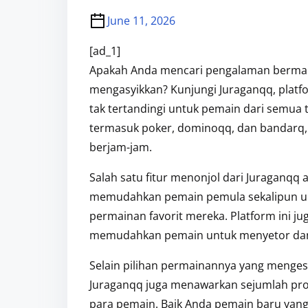
June 11, 2026
[ad_1]
Apakah Anda mencari pengalaman berma
mengasyikkan? Kunjungi Juraganqq, plat
tak tertandingi untuk pemain dari semua 
termasuk poker, dominoqq, dan bandarq,
berjam-jam.
Salah satu fitur menonjol dari Juraganq
memudahkan pemain pemula sekalipun un
permainan favorit mereka. Platform ini 
memudahkan pemain untuk menyetor dan
Selain pilihan permainannya yang meng
Juraganqq juga menawarkan sejumlah pro
para pemain. Baik Anda pemain baru yang 