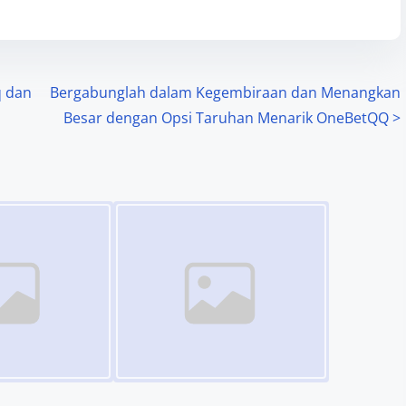
 dan
Bergabunglah dalam Kegembiraan dan Menangkan
Besar dengan Opsi Taruhan Menarik OneBetQQ
>
Image Placeholder