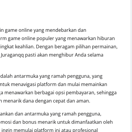
in game online yang mendebarkan dan
form game online populer yang menawarkan hiburan
tingkat keahlian. Dengan beragam pilihan permainan,
 Juraganqq pasti akan menghibur Anda selama
q adalah antarmuka yang ramah pengguna, yang
tuk menavigasi platform dan mulai memainkan
juga menawarkan berbagai opsi pembayaran, sehingga
 menarik dana dengan cepat dan aman.
esankan dan antarmuka yang ramah pengguna,
mosi dan bonus menarik untuk dimanfaatkan oleh
ingin memulai platform ini atau profesional