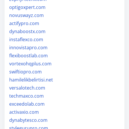
optigoxpert.com
novuswayz.com
actifypro.com
dynaboostx.com
instaflexco.com
innovistapro.com
flexiboostlab.com
vortexohqplus.com
swiftiopro.com
hamilelikbelirtisi.net
versalotech.com
techmaxco.com
exceedolab.com
activaxio.com
dynabytesco.com
stylegurupro.com