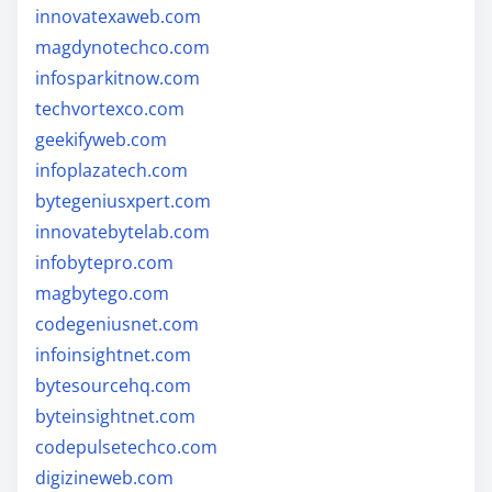
innovatexaweb.com
magdynotechco.com
infosparkitnow.com
techvortexco.com
geekifyweb.com
infoplazatech.com
bytegeniusxpert.com
innovatebytelab.com
infobytepro.com
magbytego.com
codegeniusnet.com
infoinsightnet.com
bytesourcehq.com
byteinsightnet.com
codepulsetechco.com
digizineweb.com