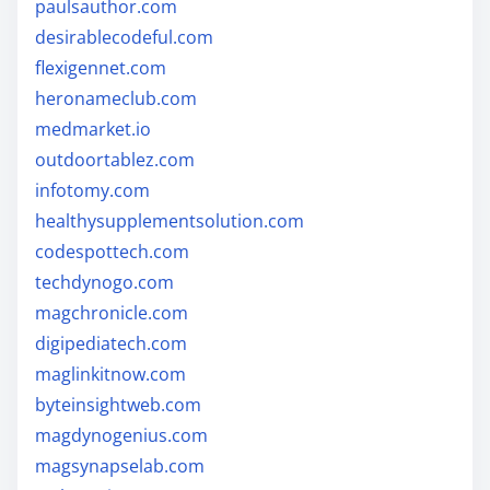
paulsauthor.com
desirablecodeful.com
flexigennet.com
heronameclub.com
medmarket.io
outdoortablez.com
infotomy.com
healthysupplementsolution.com
codespottech.com
techdynogo.com
magchronicle.com
digipediatech.com
maglinkitnow.com
byteinsightweb.com
magdynogenius.com
magsynapselab.com