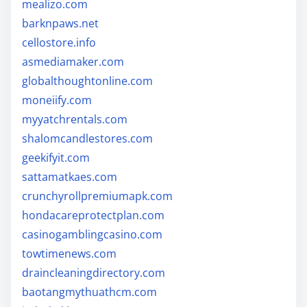
mealizo.com
barknpaws.net
cellostore.info
asmediamaker.com
globalthoughtonline.com
moneiify.com
myyatchrentals.com
shalomcandlestores.com
geekifyit.com
sattamatkaes.com
crunchyrollpremiumapk.com
hondacareprotectplan.com
casinogamblingcasino.com
towtimenews.com
draincleaningdirectory.com
baotangmythuathcm.com