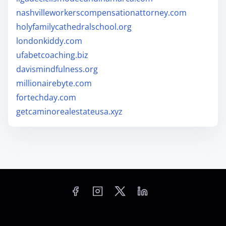
nashvilleworkerscompensationattorney.com
holyfamilycathedralschool.org
londonkiddy.com
ufabetcoaching.biz
davismindfulness.org
millionairebyte.com
fortechday.com
getcaminorealestateusa.xyz