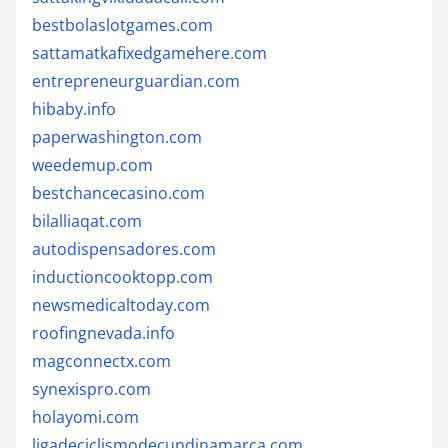
bestbolaslotgames.com
sattamatkafixedgamehere.com
entrepreneurguardian.com
hibaby.info
paperwashington.com
weedemup.com
bestchancecasino.com
bilalliaqat.com
autodispensadores.com
inductioncooktopp.com
newsmedicaltoday.com
roofingnevada.info
magconnectx.com
synexispro.com
holayomi.com
ligadeciclismodecundinamarca.com