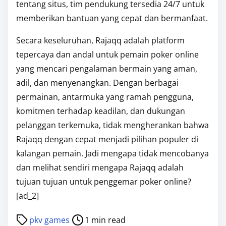
tentang situs, tim pendukung tersedia 24/7 untuk
memberikan bantuan yang cepat dan bermanfaat.
Secara keseluruhan, Rajaqq adalah platform
tepercaya dan andal untuk pemain poker online
yang mencari pengalaman bermain yang aman,
adil, dan menyenangkan. Dengan berbagai
permainan, antarmuka yang ramah pengguna,
komitmen terhadap keadilan, dan dukungan
pelanggan terkemuka, tidak mengherankan bahwa
Rajaqq dengan cepat menjadi pilihan populer di
kalangan pemain. Jadi mengapa tidak mencobanya
dan melihat sendiri mengapa Rajaqq adalah
tujuan tujuan untuk penggemar poker online?
[ad_2]
P
pkv games
1 min read