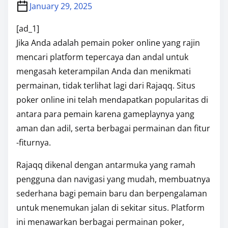
January 29, 2025
[ad_1]
Jika Anda adalah pemain poker online yang rajin
mencari platform tepercaya dan andal untuk
mengasah keterampilan Anda dan menikmati
permainan, tidak terlihat lagi dari Rajaqq. Situs
poker online ini telah mendapatkan popularitas di
antara para pemain karena gameplaynya yang
aman dan adil, serta berbagai permainan dan fitur
-fiturnya.
Rajaqq dikenal dengan antarmuka yang ramah
pengguna dan navigasi yang mudah, membuatnya
sederhana bagi pemain baru dan berpengalaman
untuk menemukan jalan di sekitar situs. Platform
ini menawarkan berbagai permainan poker,