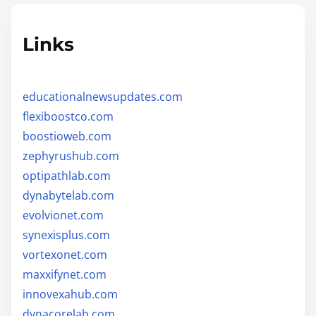
Links
educationalnewsupdates.com
flexiboostco.com
boostioweb.com
zephyrushub.com
optipathlab.com
dynabytelab.com
evolvionet.com
synexisplus.com
vortexonet.com
maxxifynet.com
innovexahub.com
dynacorelab.com