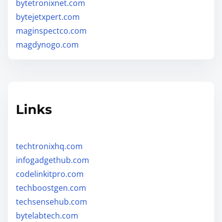
bytetronixnet.com
bytejetxpert.com
maginspectco.com
magdynogo.com
Links
techtronixhq.com
infogadgethub.com
codelinkitpro.com
techboostgen.com
techsensehub.com
bytelabtech.com