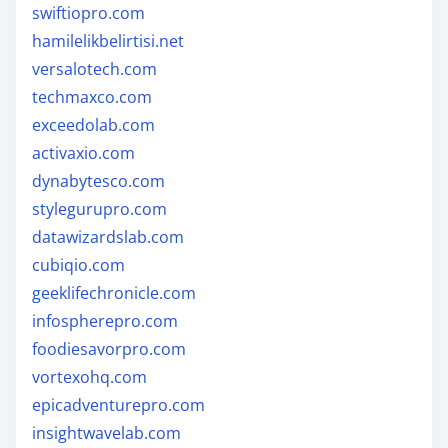
swiftiopro.com
hamilelikbelirtisi.net
versalotech.com
techmaxco.com
exceedolab.com
activaxio.com
dynabytesco.com
stylegurupro.com
datawizardslab.com
cubiqio.com
geeklifechronicle.com
infospherepro.com
foodiesavorpro.com
vortexohq.com
epicadventurepro.com
insightwavelab.com