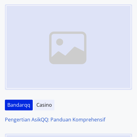
s
Image Placeholder
m
n
e
a
v
i
g
a
t
i
Bandarqq
Casino
o
Pengertian AsikQQ: Panduan Komprehensif
n
Image Placeholder