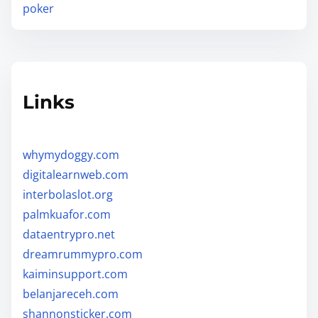
poker
Links
whymydoggy.com
digitalearnweb.com
interbolaslot.org
palmkuafor.com
dataentrypro.net
dreamrummypro.com
kaiminsupport.com
belanjareceh.com
shannonsticker.com