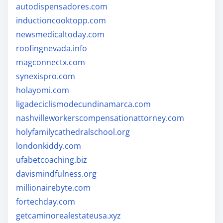
autodispensadores.com
inductioncooktopp.com
newsmedicaltoday.com
roofingnevada.info
magconnectx.com
synexispro.com
holayomi.com
ligadeciclismodecundinamarca.com
nashvilleworkerscompensationattorney.com
holyfamilycathedralschool.org
londonkiddy.com
ufabetcoaching.biz
davismindfulness.org
millionairebyte.com
fortechday.com
getcaminorealestateusa.xyz