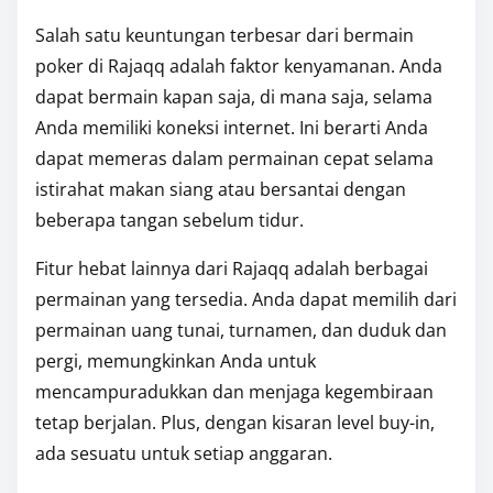
Salah satu keuntungan terbesar dari bermain
poker di Rajaqq adalah faktor kenyamanan. Anda
dapat bermain kapan saja, di mana saja, selama
Anda memiliki koneksi internet. Ini berarti Anda
dapat memeras dalam permainan cepat selama
istirahat makan siang atau bersantai dengan
beberapa tangan sebelum tidur.
Fitur hebat lainnya dari Rajaqq adalah berbagai
permainan yang tersedia. Anda dapat memilih dari
permainan uang tunai, turnamen, dan duduk dan
pergi, memungkinkan Anda untuk
mencampuradukkan dan menjaga kegembiraan
tetap berjalan. Plus, dengan kisaran level buy-in,
ada sesuatu untuk setiap anggaran.