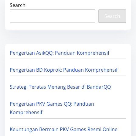
Search
Search
Pengertian AsikQQ: Panduan Komprehensif
Pengertian BD Koprok: Panduan Komprehensif
Strategi Teratas Menang Besar di BandarQQ
Pengertian PKV Games QQ: Panduan
Komprehensif
Keuntungan Bermain PKV Games Resmi Online