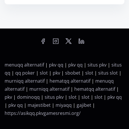
menuqq alternatif
|
pkv qq
|
pkv qq
|
situs pkv
|
situs
qq
|
qq poker
|
slot
|
pkv
|
sbobet
|
slot
|
situs slot
|
murniqq alternatif
|
hematqq alternatif
|
menuqq
alternatif
|
murniqq alternatif
|
hematqq alternatif
|
pkv
|
dominoqq
|
situs pkv
|
slot
|
slot
|
slot
|
pkv qq
|
pkv qq
|
majestibet
|
miyaqq
|
gajibet
|
https://asikqq.pkvgamesresmi.org/