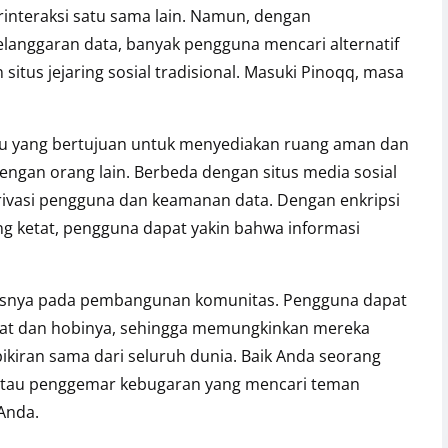
erinteraksi satu sama lain. Namun, dengan
elanggaran data, banyak pengguna mencari alternatif
situs jejaring sosial tradisional. Masuki Pinoqq, masa
baru yang bertujuan untuk menyediakan ruang aman dan
ngan orang lain. Berbeda dengan situs media sosial
rivasi pengguna dan keamanan data. Dengan enkripsi
ng ketat, pengguna dapat yakin bahwa informasi
okusnya pada pembangunan komunitas. Pengguna dapat
at dan hobinya, sehingga memungkinkan mereka
kiran sama dari seluruh dunia. Baik Anda seorang
u atau penggemar kebugaran yang mencari teman
Anda.