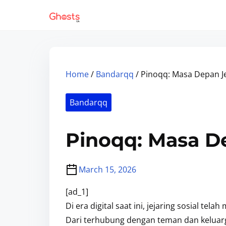
S
k
i
p
t
Home
/
Bandarqq
/ Pinoqq: Masa Depan Je
o
c
Bandarqq
o
n
t
Pinoqq: Masa De
e
n
March 15, 2026
t
[ad_1]
Di era digital saat ini, jejaring sosial tela
Dari terhubung dengan teman dan keluarga