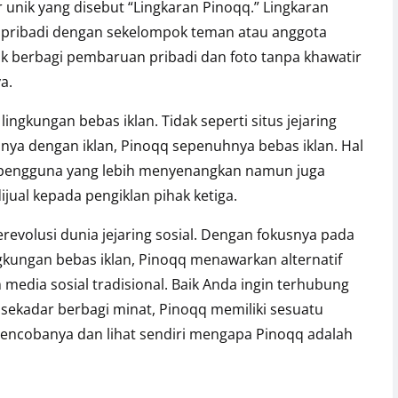
 unik yang disebut “Lingkaran Pinoqq.” Lingkaran
ribadi dengan sekelompok teman atau anggota
tuk berbagi pembaruan pribadi dan foto tanpa khawatir
a.
lingkungan bebas iklan. Tidak seperti situs jejaring
ya dengan iklan, Pinoqq sepenuhnya bebas iklan. Hal
 pengguna yang lebih menyenangkan namun juga
ual kepada pengiklan pihak ketiga.
revolusi dunia jejaring sosial. Dengan fokusnya pada
gkungan bebas iklan, Pinoqq menawarkan alternatif
edia sosial tradisional. Baik Anda ingin terhubung
sekadar berbagi minat, Pinoqq memiliki sesuatu
encobanya dan lihat sendiri mengapa Pinoqq adalah