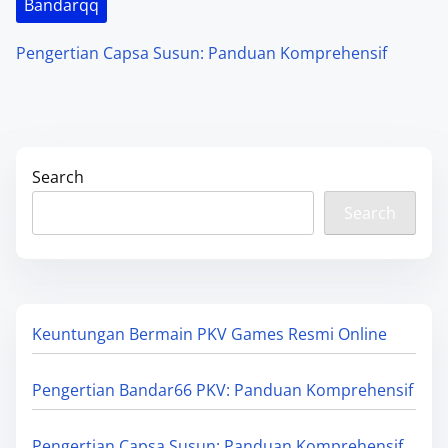
Bandarqq
Pengertian Capsa Susun: Panduan Komprehensif
Search
Search
Keuntungan Bermain PKV Games Resmi Online
Pengertian Bandar66 PKV: Panduan Komprehensif
Pengertian Capsa Susun: Panduan Komprehensif