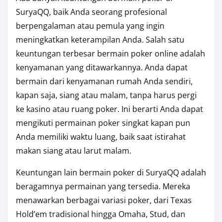
SuryaQQ, baik Anda seorang profesional
berpengalaman atau pemula yang ingin
meningkatkan keterampilan Anda. Salah satu
keuntungan terbesar bermain poker online adalah
kenyamanan yang ditawarkannya. Anda dapat
bermain dari kenyamanan rumah Anda sendiri,
kapan saja, siang atau malam, tanpa harus pergi
ke kasino atau ruang poker. Ini berarti Anda dapat
mengikuti permainan poker singkat kapan pun
Anda memiliki waktu luang, baik saat istirahat
makan siang atau larut malam.
Keuntungan lain bermain poker di SuryaQQ adalah
beragamnya permainan yang tersedia. Mereka
menawarkan berbagai variasi poker, dari Texas
Hold’em tradisional hingga Omaha, Stud, dan