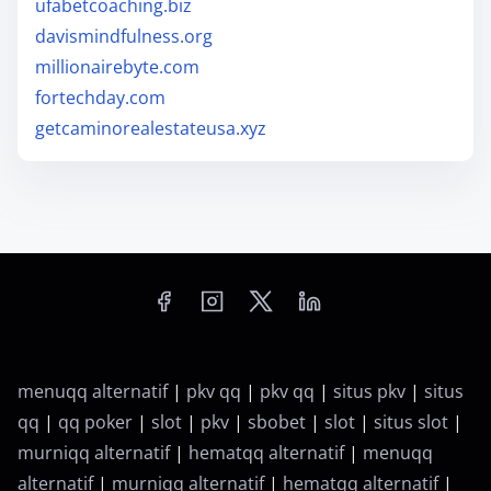
ufabetcoaching.biz
davismindfulness.org
millionairebyte.com
fortechday.com
getcaminorealestateusa.xyz
menuqq alternatif
|
pkv qq
|
pkv qq
|
situs pkv
|
situs
qq
|
qq poker
|
slot
|
pkv
|
sbobet
|
slot
|
situs slot
|
murniqq alternatif
|
hematqq alternatif
|
menuqq
alternatif
|
murniqq alternatif
|
hematqq alternatif
|