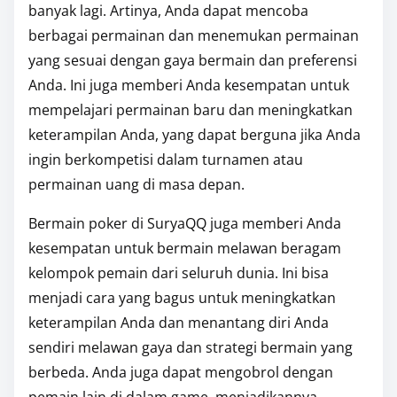
banyak lagi. Artinya, Anda dapat mencoba
berbagai permainan dan menemukan permainan
yang sesuai dengan gaya bermain dan preferensi
Anda. Ini juga memberi Anda kesempatan untuk
mempelajari permainan baru dan meningkatkan
keterampilan Anda, yang dapat berguna jika Anda
ingin berkompetisi dalam turnamen atau
permainan uang di masa depan.
Bermain poker di SuryaQQ juga memberi Anda
kesempatan untuk bermain melawan beragam
kelompok pemain dari seluruh dunia. Ini bisa
menjadi cara yang bagus untuk meningkatkan
keterampilan Anda dan menantang diri Anda
sendiri melawan gaya dan strategi bermain yang
berbeda. Anda juga dapat mengobrol dengan