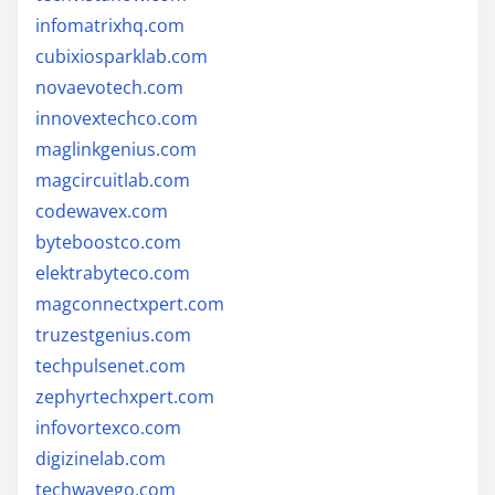
infomatrixhq.com
cubixiosparklab.com
novaevotech.com
innovextechco.com
maglinkgenius.com
magcircuitlab.com
codewavex.com
byteboostco.com
elektrabyteco.com
magconnectxpert.com
truzestgenius.com
techpulsenet.com
zephyrtechxpert.com
infovortexco.com
digizinelab.com
techwavego.com