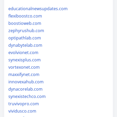
educationalnewsupdates.com
flexiboostco.com
boostioweb.com
zephyrushub.com
optipathlab.com
dynabytelab.com
evolvionet.com
synexisplus.com
vortexonet.com
maxxifynet.com
innovexahub.com
dynacorelab.com
synexistechco.com
truvivopro.com
vividusco.com