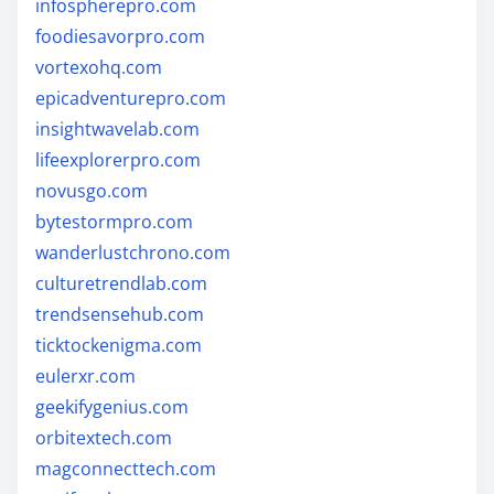
infospherepro.com
foodiesavorpro.com
vortexohq.com
epicadventurepro.com
insightwavelab.com
lifeexplorerpro.com
novusgo.com
bytestormpro.com
wanderlustchrono.com
culturetrendlab.com
trendsensehub.com
ticktockenigma.com
eulerxr.com
geekifygenius.com
orbitextech.com
magconnecttech.com