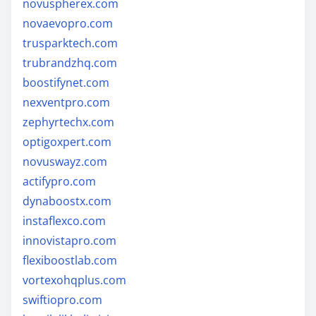
novuspherex.com
novaevopro.com
trusparktech.com
trubrandzhq.com
boostifynet.com
nexventpro.com
zephyrtechx.com
optigoxpert.com
novuswayz.com
actifypro.com
dynaboostx.com
instaflexco.com
innovistapro.com
flexiboostlab.com
vortexohqplus.com
swiftiopro.com