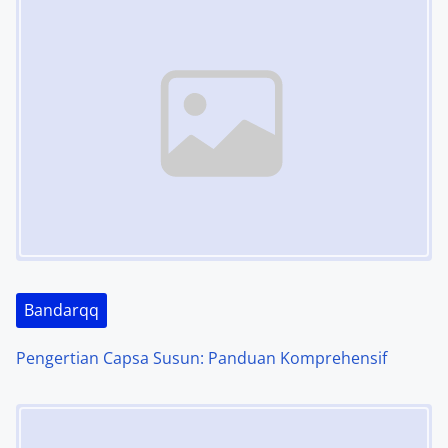
Bandarqq
Pengertian Capsa Susun: Panduan Komprehensif
Image Placeholder