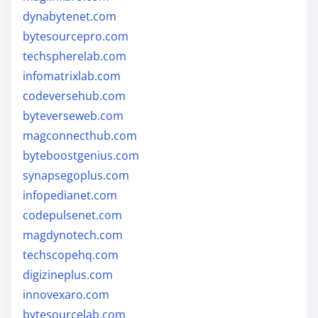
dynabytenet.com
bytesourcepro.com
techspherelab.com
infomatrixlab.com
codeversehub.com
byteverseweb.com
magconnecthub.com
byteboostgenius.com
synapsegoplus.com
infopedianet.com
codepulsenet.com
magdynotech.com
techscopehq.com
digizineplus.com
innovexaro.com
bytesourcelab.com