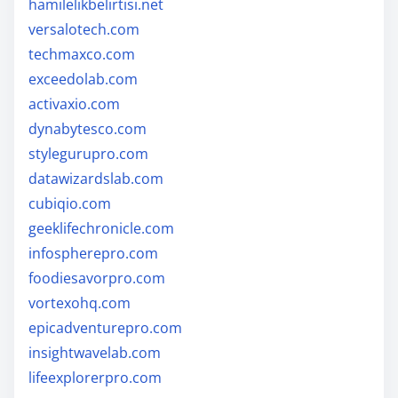
hamilelikbelirtisi.net
versalotech.com
techmaxco.com
exceedolab.com
activaxio.com
dynabytesco.com
stylegurupro.com
datawizardslab.com
cubiqio.com
geeklifechronicle.com
infospherepro.com
foodiesavorpro.com
vortexohq.com
epicadventurepro.com
insightwavelab.com
lifeexplorerpro.com