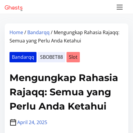
S
k
i
p
Home
/
Bandarqq
/ Mengungkap Rahasia Rajaqq:
t
Semua yang Perlu Anda Ketahui
o
c
Bandarqq
SBOBET88
Slot
o
n
Mengungkap Rahasia
t
e
Rajaqq: Semua yang
n
t
Perlu Anda Ketahui
April 24, 2025