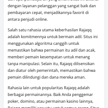
dengan layanan pelanggan yang sangat baik dan
pembayaran cepat, menjadikannya favorit di
antara penjudi online.
Salah satu rahasia utama keberhasilan Rajaqq
adalah komitmennya untuk bermain adil. Situs ini
menggunakan algoritma canggih untuk
memastikan bahwa permainan itu adil dan acak,
memberi pemain kesempatan untuk menang
tanpa manipulasi. Selain itu, Rajaqq dilisensikan
dan diatur oleh pemerintah, memastikan bahwa
pemain dilindungi dan dana mereka aman.
Rahasia lain untuk popularitas Rajaqq adalah
berbagai permainannya. Baik Anda penggemar
poker, domino, atau permainan kasino lainnya,