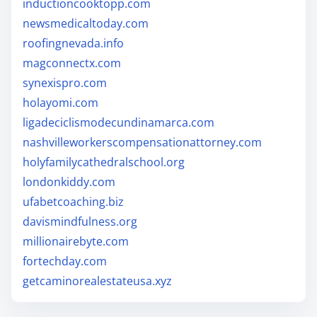
inductioncooktopp.com
newsmedicaltoday.com
roofingnevada.info
magconnectx.com
synexispro.com
holayomi.com
ligadeciclismodecundinamarca.com
nashvilleworkerscompensationattorney.com
holyfamilycathedralschool.org
londonkiddy.com
ufabetcoaching.biz
davismindfulness.org
millionairebyte.com
fortechday.com
getcaminorealestateusa.xyz