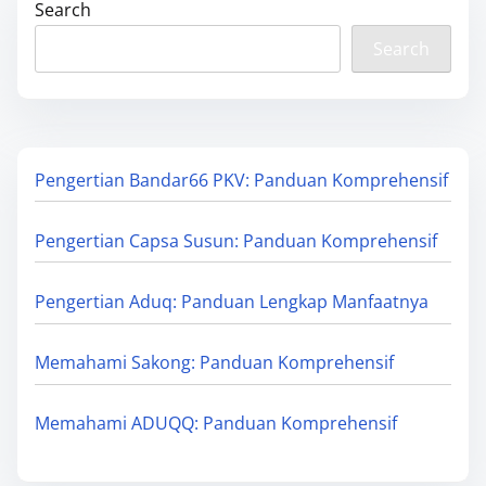
Search
Search
Pengertian Bandar66 PKV: Panduan Komprehensif
Pengertian Capsa Susun: Panduan Komprehensif
Pengertian Aduq: Panduan Lengkap Manfaatnya
Memahami Sakong: Panduan Komprehensif
Memahami ADUQQ: Panduan Komprehensif