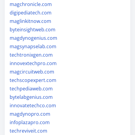
magchronicle.com
digipediatech.com
maglinkitnow.com
byteinsightweb.com
magdynogenius.com
magsynapselab.com
techtronixgen.com
innovextechpro.com
magcircuitweb.com
techscopexpert.com
techpediaweb.com
bytelabgenius.com
innovatetechco.com
magdynopro.com
infoplazapro.com
techreviveit.com