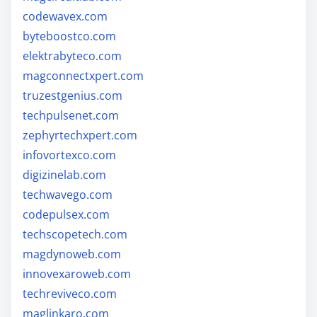
codewavex.com
byteboostco.com
elektrabyteco.com
magconnectxpert.com
truzestgenius.com
techpulsenet.com
zephyrtechxpert.com
infovortexco.com
digizinelab.com
techwavego.com
codepulsex.com
techscopetech.com
magdynoweb.com
innovexaroweb.com
techreviveco.com
maglinkaro.com