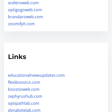
xceleroweb.com
optigogoweb.com
brandaroweb.com
zoomifyit.com
Links
educationalnewsupdates.com
flexiboostco.com
boostioweb.com
zephyrushub.com
optipathlab.com
dynabytelab.com