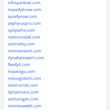
infosparknet.com
maxxifyitnow.com
quixifynow.com
zephyruspro.com
optipathx.com
nextronixlab.com
zentrixhq.com
innovestanet.com
dynabytexpert.com
flexifyit.com
maxxiogo.com
novusgotech.com
nextronnet.com
dynamoxco.com
zenturogen.com
innovexaweb.com