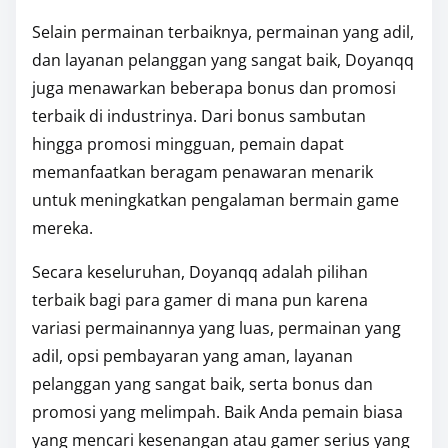
Selain permainan terbaiknya, permainan yang adil,
dan layanan pelanggan yang sangat baik, Doyanqq
juga menawarkan beberapa bonus dan promosi
terbaik di industrinya. Dari bonus sambutan
hingga promosi mingguan, pemain dapat
memanfaatkan beragam penawaran menarik
untuk meningkatkan pengalaman bermain game
mereka.
Secara keseluruhan, Doyanqq adalah pilihan
terbaik bagi para gamer di mana pun karena
variasi permainannya yang luas, permainan yang
adil, opsi pembayaran yang aman, layanan
pelanggan yang sangat baik, serta bonus dan
promosi yang melimpah. Baik Anda pemain biasa
yang mencari kesenangan atau gamer serius yang