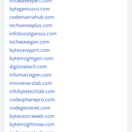
infowavexpert.com
bytegeniusco.com
codematrixhub.com
techsenseplus.com
infoboostgenius.com
techwavegen.com
bytesavvypro.com
byteinsightgen.com
digizinetech.com
infomatrixgen.com
innovexarolab.com
infobytetechlab.com
codespherepro.com
codegenixnet.com
bytesourceweb.com
byteinsightnow.com