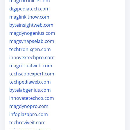
magchronicle.com
digipediatech.com
maglinkitnow.com
byteinsightweb.com
magdynogenius.com
magsynapselab.com
techtronixgen.com
innovextechpro.com
magcircuitweb.com
techscopexpert.com
techpediaweb.com
bytelabgenius.com
innovatetechco.com
magdynopro.com
infoplazapro.com
techreviveit.com