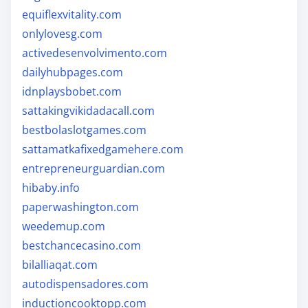
equiflexvitality.com
onlylovesg.com
activedesenvolvimento.com
dailyhubpages.com
idnplaysbobet.com
sattakingvikidadacall.com
bestbolaslotgames.com
sattamatkafixedgamehere.com
entrepreneurguardian.com
hibaby.info
paperwashington.com
weedemup.com
bestchancecasino.com
bilalliaqat.com
autodispensadores.com
inductioncooktopp.com