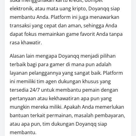
suka menggunakan kartu kredit, dompet
elektronik, atau mata uang kripto, Doyanqq siap
membantu Anda. Platform ini juga menawarkan
transaksi yang cepat dan aman, sehingga Anda
dapat fokus memainkan game favorit Anda tanpa
rasa khawatir.
Alasan lain mengapa Doyanqq menjadi pilihan
terbaik bagi para gamer di mana pun adalah
layanan pelanggannya yang sangat baik. Platform
ini memiliki tim agen dukungan khusus yang
tersedia 24/7 untuk membantu pemain dengan
pertanyaan atau kekhawatiran apa pun yang
mungkin mereka miliki. Apakah Anda memerlukan
bantuan terkait permainan, masalah pembayaran,
atau apa pun, tim dukungan Doyanqq siap
membantu.