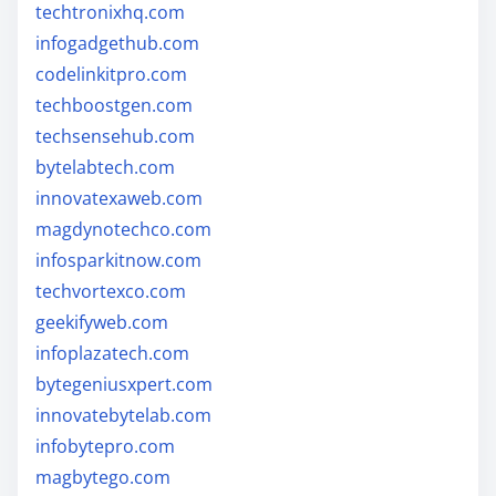
techtronixhq.com
infogadgethub.com
codelinkitpro.com
techboostgen.com
techsensehub.com
bytelabtech.com
innovatexaweb.com
magdynotechco.com
infosparkitnow.com
techvortexco.com
geekifyweb.com
infoplazatech.com
bytegeniusxpert.com
innovatebytelab.com
infobytepro.com
magbytego.com