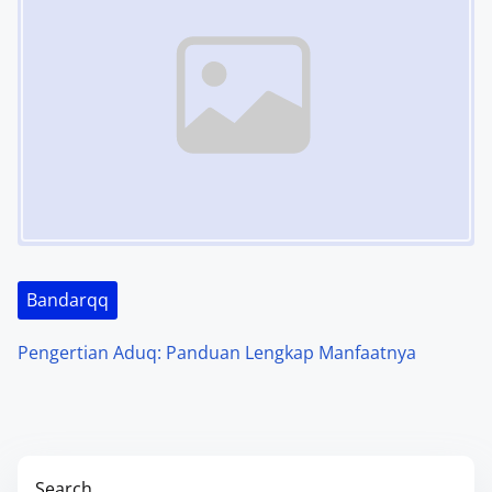
Bandarqq
Pengertian Aduq: Panduan Lengkap Manfaatnya
Search