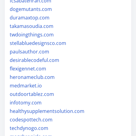
fcsabatehran.com
dogemutants.com
duramaxtop.com
takamasoudia.com
twdoingthings.com
stellabluedesignsco.com
paulsauthor.com
desirablecodeful.com
flexigennet.com
heronameclub.com
medmarket.io
outdoortablez.com
infotomy.com
healthysupplementsolution.com
codespottech.com
techdynogo.com