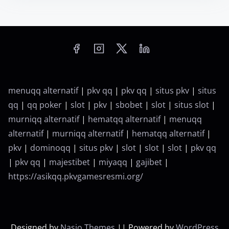
menuqq alternatif
|
pkv qq
|
pkv qq
|
situs pkv
|
situs
qq
|
qq poker
|
slot
|
pkv
|
sbobet
|
slot
|
situs slot
|
murniqq alternatif
|
hematqq alternatif
|
menuqq
alternatif
|
murniqq alternatif
|
hematqq alternatif
|
pkv
|
dominoqq
|
situs pkv
|
slot
|
slot
|
slot
|
pkv qq
|
pkv qq
|
majestibet
|
miyaqq
|
gajibet
|
https://asikqq.pkvgamesresmi.org/
Designed by
Nasio Themes
||
Powered by
WordPress