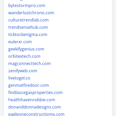
bytestormpro.com
wanderlustchrono.com
culturetrendlab.com
trendsensehub.com
ticktockenigma.com
eulerxr.com
geekifygenius.com
orbitextech.com
magconnecttech.com
zenifyweb.com
livetogel.co
genmatfiredoor.com
findlascegasproperties.com
healthhavenrobbie.com
donanddonnadesigns.com
eagleoneconstructiontx.com