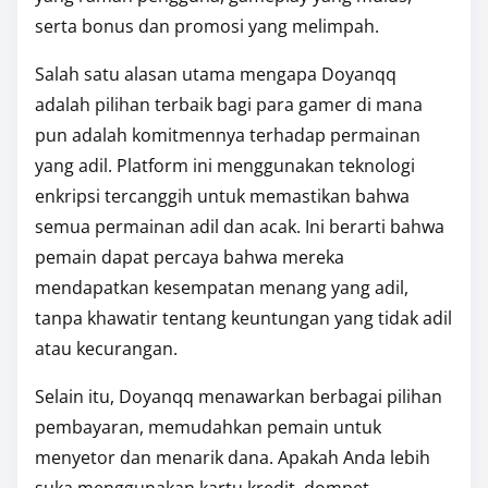
serta bonus dan promosi yang melimpah.
Salah satu alasan utama mengapa Doyanqq
adalah pilihan terbaik bagi para gamer di mana
pun adalah komitmennya terhadap permainan
yang adil. Platform ini menggunakan teknologi
enkripsi tercanggih untuk memastikan bahwa
semua permainan adil dan acak. Ini berarti bahwa
pemain dapat percaya bahwa mereka
mendapatkan kesempatan menang yang adil,
tanpa khawatir tentang keuntungan yang tidak adil
atau kecurangan.
Selain itu, Doyanqq menawarkan berbagai pilihan
pembayaran, memudahkan pemain untuk
menyetor dan menarik dana. Apakah Anda lebih