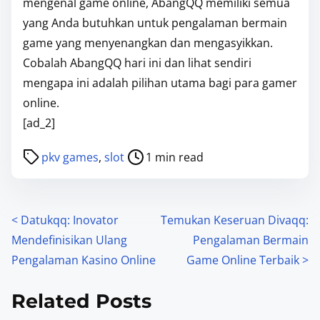
mengenal game online, AbangQQ memiliki semua
yang Anda butuhkan untuk pengalaman bermain
game yang menyenangkan dan mengasyikkan.
Cobalah AbangQQ hari ini dan lihat sendiri
mengapa ini adalah pilihan utama bagi para gamer
online.
[ad_2]
P
pkv games
,
slot
1 min read
o
s
t
P
<
Datukqq: Inovator
Temukan Keseruan Divaqq:
r
Mendefinisikan Ulang
Pengalaman Bermain
o
e
Pengalaman Kasino Online
Game Online Terbaik
>
a
s
d
Related Posts
t
t