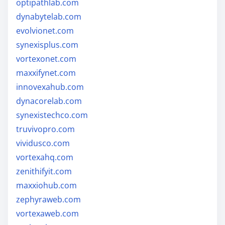
optipathlab.com
dynabytelab.com
evolvionet.com
synexisplus.com
vortexonet.com
maxxifynet.com
innovexahub.com
dynacorelab.com
synexistechco.com
truvivopro.com
vividusco.com
vortexahq.com
zenithifyit.com
maxxiohub.com
zephyraweb.com
vortexaweb.com