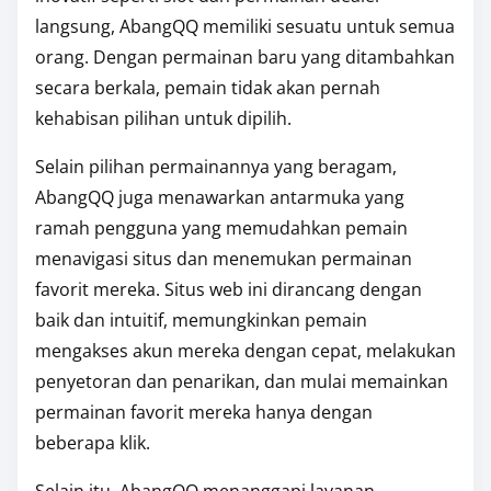
langsung, AbangQQ memiliki sesuatu untuk semua
orang. Dengan permainan baru yang ditambahkan
secara berkala, pemain tidak akan pernah
kehabisan pilihan untuk dipilih.
Selain pilihan permainannya yang beragam,
AbangQQ juga menawarkan antarmuka yang
ramah pengguna yang memudahkan pemain
menavigasi situs dan menemukan permainan
favorit mereka. Situs web ini dirancang dengan
baik dan intuitif, memungkinkan pemain
mengakses akun mereka dengan cepat, melakukan
penyetoran dan penarikan, dan mulai memainkan
permainan favorit mereka hanya dengan
beberapa klik.