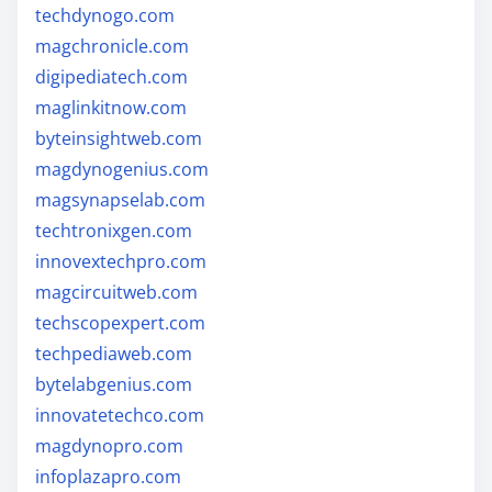
techdynogo.com
magchronicle.com
digipediatech.com
maglinkitnow.com
byteinsightweb.com
magdynogenius.com
magsynapselab.com
techtronixgen.com
innovextechpro.com
magcircuitweb.com
techscopexpert.com
techpediaweb.com
bytelabgenius.com
innovatetechco.com
magdynopro.com
infoplazapro.com