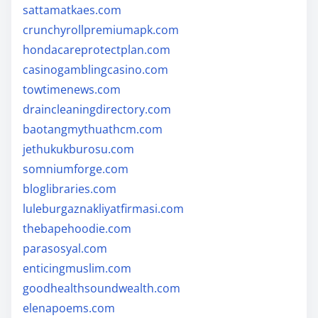
sattamatkaes.com
crunchyrollpremiumapk.com
hondacareprotectplan.com
casinogamblingcasino.com
towtimenews.com
draincleaningdirectory.com
baotangmythuathcm.com
jethukukburosu.com
somniumforge.com
bloglibraries.com
luleburgaznakliyatfirmasi.com
thebapehoodie.com
parasosyal.com
enticingmuslim.com
goodhealthsoundwealth.com
elenapoems.com