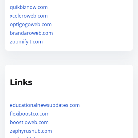
quikbiznow.com
xceleroweb.com
optigogoweb.com
brandaroweb.com
zoomifyit.com
Links
educationalnewsupdates.com
flexiboostco.com
boostioweb.com
zephyrushub.com