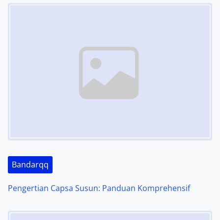
Image Placeholder
s
i
m
n
e
a
v
i
g
a
t
Bandarqq
i
o
Pengertian Capsa Susun: Panduan Komprehensif
n
Image Placeholder