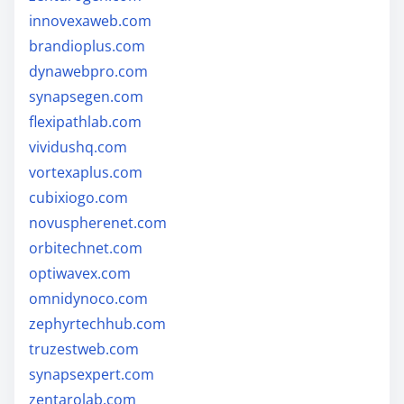
innovexaweb.com
brandioplus.com
dynawebpro.com
synapsegen.com
flexipathlab.com
vividushq.com
vortexaplus.com
cubixiogo.com
novuspherenet.com
orbitechnet.com
optiwavex.com
omnidynoco.com
zephyrtechhub.com
truzestweb.com
synapsexpert.com
zentarolab.com