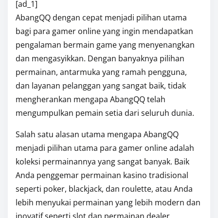
[ad_1]
AbangQQ dengan cepat menjadi pilihan utama
bagi para gamer online yang ingin mendapatkan
pengalaman bermain game yang menyenangkan
dan mengasyikkan. Dengan banyaknya pilihan
permainan, antarmuka yang ramah pengguna,
dan layanan pelanggan yang sangat baik, tidak
mengherankan mengapa AbangQQ telah
mengumpulkan pemain setia dari seluruh dunia.
Salah satu alasan utama mengapa AbangQQ
menjadi pilihan utama para gamer online adalah
koleksi permainannya yang sangat banyak. Baik
Anda penggemar permainan kasino tradisional
seperti poker, blackjack, dan roulette, atau Anda
lebih menyukai permainan yang lebih modern dan
inovatif seperti slot dan permainan dealer