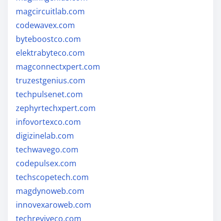
magcircuitlab.com
codewavex.com
byteboostco.com
elektrabyteco.com
magconnectxpert.com
truzestgenius.com
techpulsenet.com
zephyrtechxpert.com
infovortexco.com
digizinelab.com
techwavego.com
codepulsex.com
techscopetech.com
magdynoweb.com
innovexaroweb.com
techreviveco.com