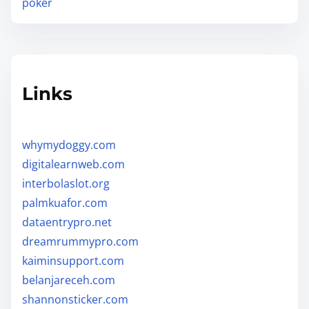
poker
Links
whymydoggy.com
digitalearnweb.com
interbolaslot.org
palmkuafor.com
dataentrypro.net
dreamrummypro.com
kaiminsupport.com
belanjareceh.com
shannonsticker.com