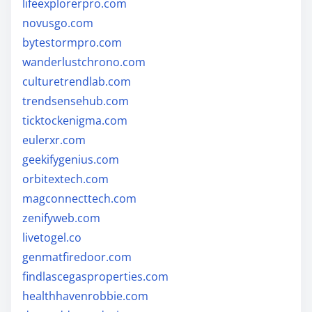
lifeexplorerpro.com
novusgo.com
bytestormpro.com
wanderlustchrono.com
culturetrendlab.com
trendsensehub.com
ticktockenigma.com
eulerxr.com
geekifygenius.com
orbitextech.com
magconnecttech.com
zenifyweb.com
livetogel.co
genmatfiredoor.com
findlascegasproperties.com
healthhavenrobbie.com