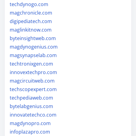
techdynogo.com
magchronicle.com
digipediatech.com
maglinkitnow.com
byteinsightweb.com
magdynogenius.com
magsynapselab.com
techtronixgen.com
innovextechpro.com
magcircuitweb.com
techscopexpert.com
techpediaweb.com
bytelabgenius.com
innovatetechco.com
magdynopro.com
infoplazapro.com