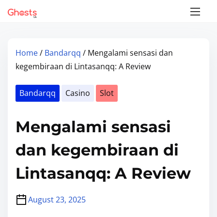
S
k
i
p
Home
/
Bandarqq
/ Mengalami sensasi dan
t
kegembiraan di Lintasanqq: A Review
o
c
Bandarqq
Casino
Slot
o
n
Mengalami sensasi
t
e
dan kegembiraan di
n
t
Lintasanqq: A Review
August 23, 2025