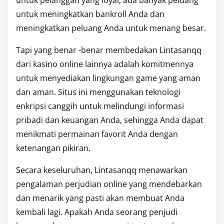
untuk pelanggan yang loyal, ada banyak peluang
untuk meningkatkan bankroll Anda dan
meningkatkan peluang Anda untuk menang besar.
Tapi yang benar -benar membedakan Lintasanqq
dari kasino online lainnya adalah komitmennya
untuk menyediakan lingkungan game yang aman
dan aman. Situs ini menggunakan teknologi
enkripsi canggih untuk melindungi informasi
pribadi dan keuangan Anda, sehingga Anda dapat
menikmati permainan favorit Anda dengan
ketenangan pikiran.
Secara keseluruhan, Lintasanqq menawarkan
pengalaman perjudian online yang mendebarkan
dan menarik yang pasti akan membuat Anda
kembali lagi. Apakah Anda seorang penjudi