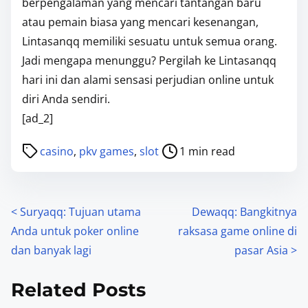
berpengalaman yang mencari tantangan baru
atau pemain biasa yang mencari kesenangan,
Lintasanqq memiliki sesuatu untuk semua orang.
Jadi mengapa menunggu? Pergilah ke Lintasanqq
hari ini dan alami sensasi perjudian online untuk
diri Anda sendiri.
[ad_2]
P
casino
,
pkv games
,
slot
1 min read
o
s
t
P
<
Suryaqq: Tujuan utama
Dewaqq: Bangkitnya
r
Anda untuk poker online
raksasa game online di
o
e
dan banyak lagi
pasar Asia
>
a
s
d
Related Posts
t
t