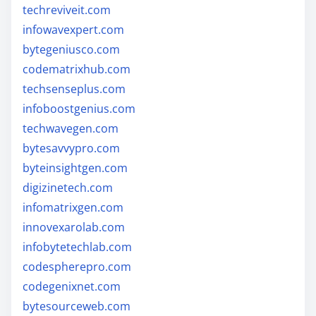
techreviveit.com
infowavexpert.com
bytegeniusco.com
codematrixhub.com
techsenseplus.com
infoboostgenius.com
techwavegen.com
bytesavvypro.com
byteinsightgen.com
digizinetech.com
infomatrixgen.com
innovexarolab.com
infobytetechlab.com
codespherepro.com
codegenixnet.com
bytesourceweb.com