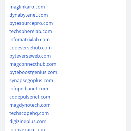
maglinkaro.com
dynabytenet.com
bytesourcepro.com
techspherelab.com
infomatrixlab.com
codeversehub.com
byteverseweb.com
magconnecthub.com
byteboostgenius.com
synapsegoplus.com
infopedianet.com
codepulsenet.com
magdynotech.com
techscopehq.com
digizineplus.com
innovexaro.com