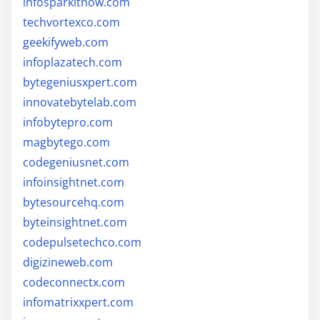
infosparkitnow.com
techvortexco.com
geekifyweb.com
infoplazatech.com
bytegeniusxpert.com
innovatebytelab.com
infobytepro.com
magbytego.com
codegeniusnet.com
infoinsightnet.com
bytesourcehq.com
byteinsightnet.com
codepulsetechco.com
digizineweb.com
codeconnectx.com
infomatrixxpert.com