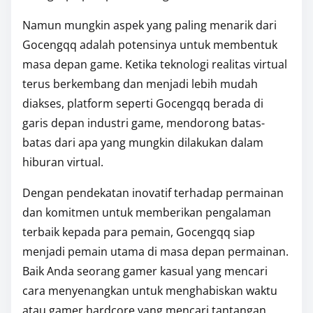
Namun mungkin aspek yang paling menarik dari
Gocengqq adalah potensinya untuk membentuk
masa depan game. Ketika teknologi realitas virtual
terus berkembang dan menjadi lebih mudah
diakses, platform seperti Gocengqq berada di
garis depan industri game, mendorong batas-
batas dari apa yang mungkin dilakukan dalam
hiburan virtual.
Dengan pendekatan inovatif terhadap permainan
dan komitmen untuk memberikan pengalaman
terbaik kepada para pemain, Gocengqq siap
menjadi pemain utama di masa depan permainan.
Baik Anda seorang gamer kasual yang mencari
cara menyenangkan untuk menghabiskan waktu
atau gamer hardcore yang mencari tantangan