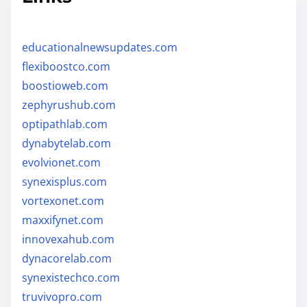
educationalnewsupdates.com
flexiboostco.com
boostioweb.com
zephyrushub.com
optipathlab.com
dynabytelab.com
evolvionet.com
synexisplus.com
vortexonet.com
maxxifynet.com
innovexahub.com
dynacorelab.com
synexistechco.com
truvivopro.com