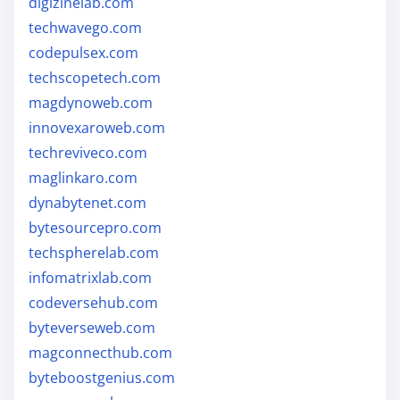
digizinelab.com
techwavego.com
codepulsex.com
techscopetech.com
magdynoweb.com
innovexaroweb.com
techreviveco.com
maglinkaro.com
dynabytenet.com
bytesourcepro.com
techspherelab.com
infomatrixlab.com
codeversehub.com
byteverseweb.com
magconnecthub.com
byteboostgenius.com