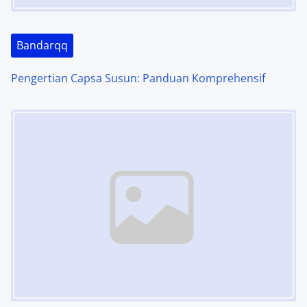
Bandarqq
Pengertian Capsa Susun: Panduan Komprehensif
Image Placeholder