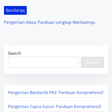
Bandarqq
Pengertian Aduq: Panduan Lengkap Manfaatnya
Search
Search
Pengertian Bandar66 PKV: Panduan Komprehensif
Pengertian Capsa Susun: Panduan Komprehensif