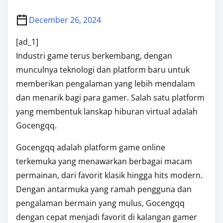
December 26, 2024
[ad_1]
Industri game terus berkembang, dengan
munculnya teknologi dan platform baru untuk
memberikan pengalaman yang lebih mendalam
dan menarik bagi para gamer. Salah satu platform
yang membentuk lanskap hiburan virtual adalah
Gocengqq.
Gocengqq adalah platform game online
terkemuka yang menawarkan berbagai macam
permainan, dari favorit klasik hingga hits modern.
Dengan antarmuka yang ramah pengguna dan
pengalaman bermain yang mulus, Gocengqq
dengan cepat menjadi favorit di kalangan gamer