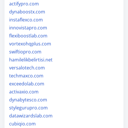
actifypro.com
dynaboostx.com
instaflexco.com
innovistapro.com
flexiboostlab.com
vortexohqplus.com
swiftiopro.com
hamilelikbelirtisi.net
versalotech.com
techmaxco.com
exceedolab.com
activaxio.com
dynabytesco.com
stylegurupro.com
datawizardslab.com
cubiqio.com