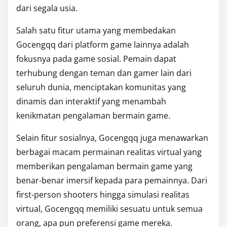
dari segala usia.
Salah satu fitur utama yang membedakan
Gocengqq dari platform game lainnya adalah
fokusnya pada game sosial. Pemain dapat
terhubung dengan teman dan gamer lain dari
seluruh dunia, menciptakan komunitas yang
dinamis dan interaktif yang menambah
kenikmatan pengalaman bermain game.
Selain fitur sosialnya, Gocengqq juga menawarkan
berbagai macam permainan realitas virtual yang
memberikan pengalaman bermain game yang
benar-benar imersif kepada para pemainnya. Dari
first-person shooters hingga simulasi realitas
virtual, Gocengqq memiliki sesuatu untuk semua
orang, apa pun preferensi game mereka.