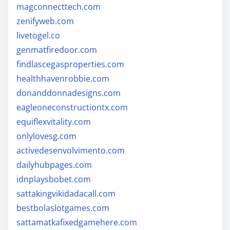
magconnecttech.com
zenifyweb.com
livetogel.co
genmatfiredoor.com
findlascegasproperties.com
healthhavenrobbie.com
donanddonnadesigns.com
eagleoneconstructiontx.com
equiflexvitality.com
onlylovesg.com
activedesenvolvimento.com
dailyhubpages.com
idnplaysbobet.com
sattakingvikidadacall.com
bestbolaslotgames.com
sattamatkafixedgamehere.com