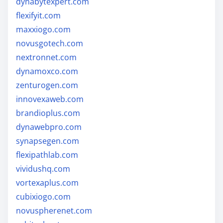
dynabytexpert.com
flexifyit.com
maxxiogo.com
novusgotech.com
nextronnet.com
dynamoxco.com
zenturogen.com
innovexaweb.com
brandioplus.com
dynawebpro.com
synapsegen.com
flexipathlab.com
vividushq.com
vortexaplus.com
cubixiogo.com
novuspherenet.com