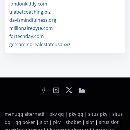
londonkiddy.com
ufabetcoaching.biz
davismindfulness.org
millionairebyte.com
fortechday.com
getcaminorealestateusa.xyz
menuqq alternatif
|
pkv qq
|
pkv qq
|
situs pkv
|
situs
qq
|
qq poker
|
slot
|
pkv
|
sbobet
|
slot
|
situs slot
|