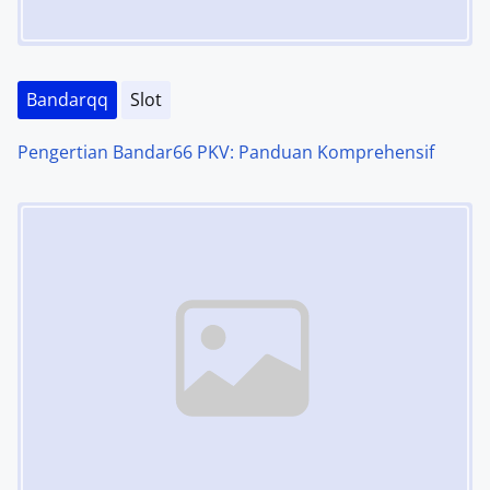
t
i
Bandarqq
Slot
o
Pengertian Bandar66 PKV: Panduan Komprehensif
n
Image Placeholder