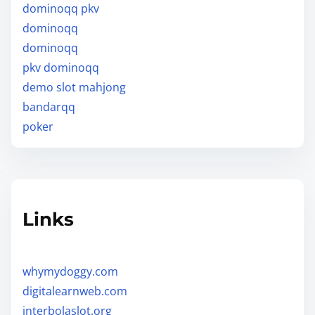
dominoqq pkv
dominoqq
dominoqq
pkv dominoqq
demo slot mahjong
bandarqq
poker
Links
whymydoggy.com
digitalearnweb.com
interbolaslot.org