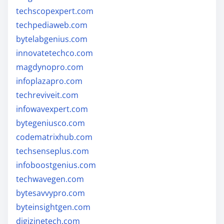
techscopexpert.com
techpediaweb.com
bytelabgenius.com
innovatetechco.com
magdynopro.com
infoplazapro.com
techreviveit.com
infowavexpert.com
bytegeniusco.com
codematrixhub.com
techsenseplus.com
infoboostgenius.com
techwavegen.com
bytesavvypro.com
byteinsightgen.com
digizinetech.com