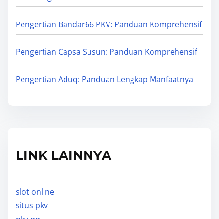
Pengertian Bandar66 PKV: Panduan Komprehensif
Pengertian Capsa Susun: Panduan Komprehensif
Pengertian Aduq: Panduan Lengkap Manfaatnya
LINK LAINNYA
slot online
situs pkv