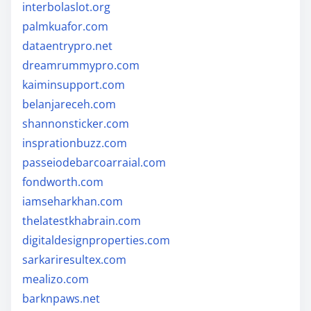
interbolaslot.org
palmkuafor.com
dataentrypro.net
dreamrummypro.com
kaiminsupport.com
belanjareceh.com
shannonsticker.com
insprationbuzz.com
passeiodebarcoarraial.com
fondworth.com
iamseharkhan.com
thelatestkhabrain.com
digitaldesignproperties.com
sarkariresultex.com
mealizo.com
barknpaws.net