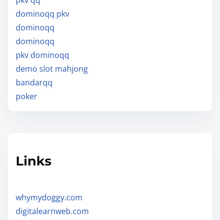
pkv qq
dominoqq pkv
dominoqq
dominoqq
pkv dominoqq
demo slot mahjong
bandarqq
poker
Links
whymydoggy.com
digitalearnweb.com