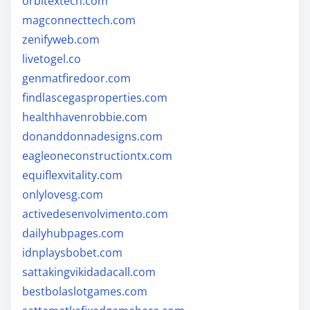
orbitextech.com
magconnecttech.com
zenifyweb.com
livetogel.co
genmatfiredoor.com
findlascegasproperties.com
healthhavenrobbie.com
donanddonnadesigns.com
eagleoneconstructiontx.com
equiflexvitality.com
onlylovesg.com
activedesenvolvimento.com
dailyhubpages.com
idnplaysbobet.com
sattakingvikidadacall.com
bestbolaslotgames.com