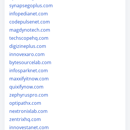
synapsegoplus.com
infopedianet.com
codepulsenet.com
magdynotech.com
techscopehq.com
digizineplus.com
innovexaro.com
bytesourcelab.com
infosparknet.com
maxxifyitnow.com
quixifynow.com
zephyruspro.com
optipathx.com
nextronixlab.com
zentrixhq.com
innovestanet.com