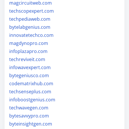
magcircuitweb.com
techscopexpert.com
techpediaweb.com
bytelabgenius.com
innovatetechco.com
magdynopro.com
infoplazapro.com
techreviveit.com
infowavexpert.com
bytegeniusco.com
codematrixhub.com
techsenseplus.com
infoboostgenius.com
techwavegen.com
bytesavvypro.com
byteinsightgen.com