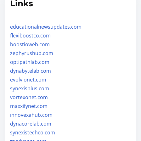
Links
educationalnewsupdates.com
flexiboostco.com
boostioweb.com
zephyrushub.com
optipathlab.com
dynabytelab.com
evolvionet.com
synexisplus.com
vortexonet.com
maxxifynet.com
innovexahub.com
dynacorelab.com
synexistechco.com