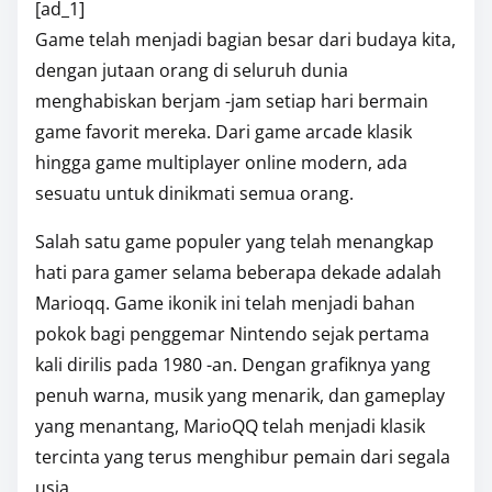
[ad_1]
Game telah menjadi bagian besar dari budaya kita,
dengan jutaan orang di seluruh dunia
menghabiskan berjam -jam setiap hari bermain
game favorit mereka. Dari game arcade klasik
hingga game multiplayer online modern, ada
sesuatu untuk dinikmati semua orang.
Salah satu game populer yang telah menangkap
hati para gamer selama beberapa dekade adalah
Marioqq. Game ikonik ini telah menjadi bahan
pokok bagi penggemar Nintendo sejak pertama
kali dirilis pada 1980 -an. Dengan grafiknya yang
penuh warna, musik yang menarik, dan gameplay
yang menantang, MarioQQ telah menjadi klasik
tercinta yang terus menghibur pemain dari segala
usia.