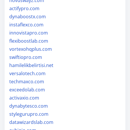
novuswayz.com
actifypro.com
dynaboostx.com
instaflexco.com
innovistapro.com
flexiboostlab.com
vortexohqplus.com
swiftiopro.com
hamilelikbelirtisi.net
versalotech.com
techmaxco.com
exceedolab.com
activaxio.com
dynabytesco.com
stylegurupro.com
datawizardslab.com