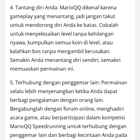
4. Tantang diri Anda: MarioQQ dikenal karena
gameplay yang menantang, jadi jangan takut
untuk mendorong diri Anda ke batas. Cobalah
untuk menyelesaikan level tanpa kehilangan
nyawa, kumpulkan semua koin di level, atau
kalahkan bos tanpa mengambil kerusakan.
Semakin Anda menantang diri sendiri, semakin
memuaskan permainan ini.
5. Terhubung dengan penggemar lain: Permainan
selalu lebih menyenangkan ketika Anda dapat
berbagi pengalaman dengan orang lain.
Bergabunglah dengan forum online, menghadiri
acara game, atau berpartisipasi dalam kompetisi
MarioQQ Speedrunning untuk terhubung dengan
penggemar lain dan berbagi kecintaan Anda pada