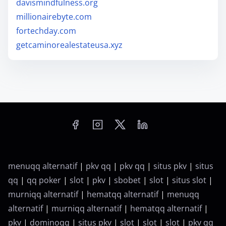
davismindfulness.org
millionairebyte.com
fortechday.com
getcaminorealestateusa.xyz
menuqq alternatif
|
pkv qq
|
pkv qq
|
situs pkv
|
situs
qq
|
qq poker
|
slot
|
pkv
|
sbobet
|
slot
|
situs slot
|
murniqq alternatif
|
hematqq alternatif
|
menuqq
alternatif
|
murniqq alternatif
|
hematqq alternatif
|
pkv
|
dominoqq
|
situs pkv
|
slot
|
slot
|
slot
|
pkv qq