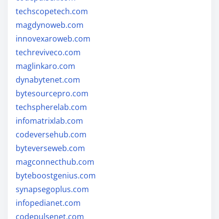
techscopetech.com
magdynoweb.com
innovexaroweb.com
techreviveco.com
maglinkaro.com
dynabytenet.com
bytesourcepro.com
techspherelab.com
infomatrixlab.com
codeversehub.com
byteverseweb.com
magconnecthub.com
byteboostgenius.com
synapsegoplus.com
infopedianet.com
codepulsenet.com