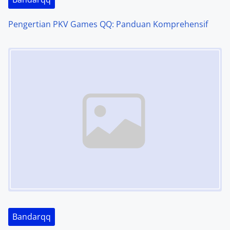
i
o
Pengertian PKV Games QQ: Panduan Komprehensif
n
Image Placeholder
Bandarqq