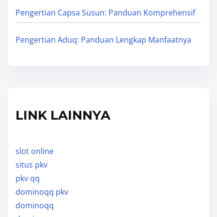
Pengertian Capsa Susun: Panduan Komprehensif
Pengertian Aduq: Panduan Lengkap Manfaatnya
LINK LAINNYA
slot online
situs pkv
pkv qq
dominoqq pkv
dominoqq