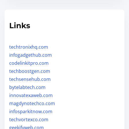
Links
techtronixhq.com
infogadgethub.com
codelinkitpro.com
techboostgen.com
techsensehub.com
bytelabtech.com
innovatexaweb.com
magdynotechco.com
infosparkitnow.com
techvortexco.com
geekifyweb.com