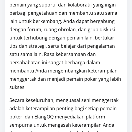
pemain yang suportif dan kolaboratif yang ingin
berbagi pengetahuan dan membantu satu sama
lain untuk berkembang. Anda dapat bergabung
dengan forum, ruang obrolan, dan grup diskusi
untuk terhubung dengan pemain lain, bertukar
tips dan strategi, serta belajar dari pengalaman
satu sama lain. Rasa kebersamaan dan
persahabatan ini sangat berharga dalam
membantu Anda mengembangkan keterampilan
menggertak dan menjadi pemain poker yang lebih
sukses.
Secara keseluruhan, menguasai seni menggertak
adalah keterampilan penting bagi setiap pemain
poker, dan ElangQQ menyediakan platform
sempurna untuk mengasah keterampilan Anda