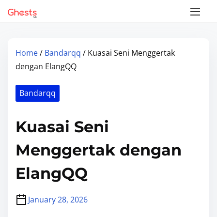
S
k
i
p
Home
/
Bandarqq
/ Kuasai Seni Menggertak
t
dengan ElangQQ
o
c
Bandarqq
o
n
Kuasai Seni
t
e
Menggertak dengan
n
t
ElangQQ
January 28, 2026