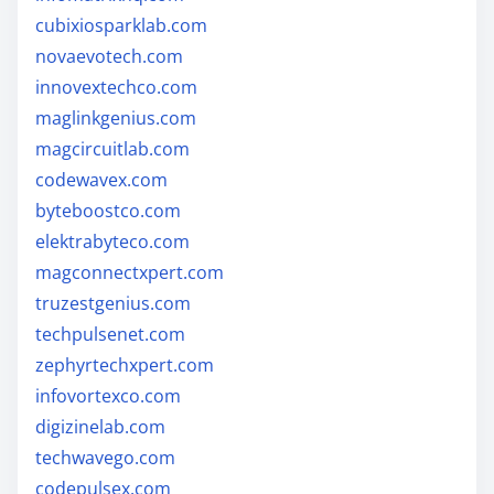
cubixiosparklab.com
novaevotech.com
innovextechco.com
maglinkgenius.com
magcircuitlab.com
codewavex.com
byteboostco.com
elektrabyteco.com
magconnectxpert.com
truzestgenius.com
techpulsenet.com
zephyrtechxpert.com
infovortexco.com
digizinelab.com
techwavego.com
codepulsex.com