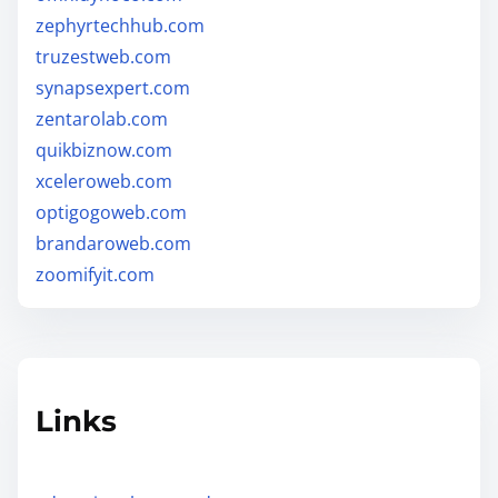
zephyrtechhub.com
truzestweb.com
synapsexpert.com
zentarolab.com
quikbiznow.com
xceleroweb.com
optigogoweb.com
brandaroweb.com
zoomifyit.com
Links