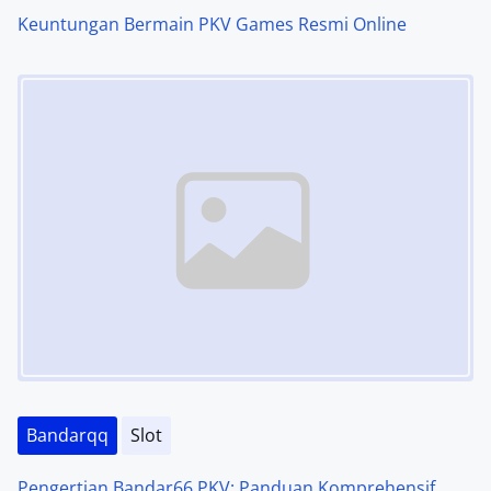
Keuntungan Bermain PKV Games Resmi Online
Image Placeholder
Bandarqq
Slot
Pengertian Bandar66 PKV: Panduan Komprehensif