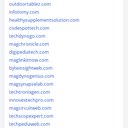
outdoortablez.com
infotomy.com
healthysupplementsolution.com
codespottech.com
techdynogo.com
magchronicle.com
digipediatech.com
maglinkitnow.com
byteinsightweb.com
magdynogenius.com
magsynapselab.com
techtronixgen.com
innovextechpro.com
magcircuitweb.com
techscopexpert.com
techpediaweb.com