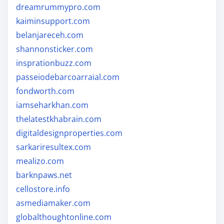
dreamrummypro.com
kaiminsupport.com
belanjareceh.com
shannonsticker.com
insprationbuzz.com
passeiodebarcoarraial.com
fondworth.com
iamseharkhan.com
thelatestkhabrain.com
digitaldesignproperties.com
sarkariresultex.com
mealizo.com
barknpaws.net
cellostore.info
asmediamaker.com
globalthoughtonline.com