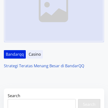
Bandarqq
Casino
Strategi Teratas Menang Besar di BandarQQ
Search
Search