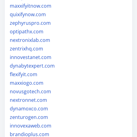
maxxifyitnow.com
quixifynow.com
zephyruspro.com
optipathx.com
nextronixlab.com
zentrixhq.com
innovestanet.com
dynabytexpert.com
flexifyit.com
maxxiogo.com
novusgotech.com
nextronnet.com
dynamoxco.com
zenturogen.com
innovexaweb.com
brandioplus.com