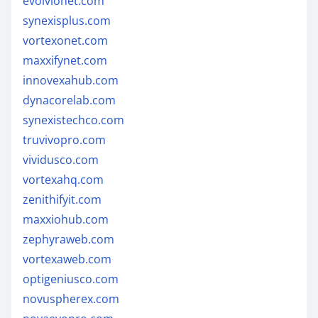
evolvionet.com
synexisplus.com
vortexonet.com
maxxifynet.com
innovexahub.com
dynacorelab.com
synexistechco.com
truvivopro.com
vividusco.com
vortexahq.com
zenithifyit.com
maxxiohub.com
zephyraweb.com
vortexaweb.com
optigeniusco.com
novuspherex.com