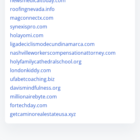
newsmedicaltoday.com
roofingnevada.info
magconnectx.com
synexispro.com
holayomi.com
ligadeciclismodecundinamarca.com
nashvilleworkerscompensationattorney.com
holyfamilycathedralschool.org
londonkiddy.com
ufabetcoaching.biz
davismindfulness.org
millionairebyte.com
fortechday.com
getcaminorealestateusa.xyz