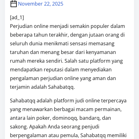
November 22, 2025
[ad_1]
Perjudian online menjadi semakin populer dalam
beberapa tahun terakhir, dengan jutaan orang di
seluruh dunia menikmati sensasi memasang
taruhan dan menang besar dari kenyamanan
rumah mereka sendiri. Salah satu platform yang
mendapatkan reputasi dalam menyediakan
pengalaman perjudian online yang aman dan
terjamin adalah Sahabatqq.
Sahabatqq adalah platform judi online terpercaya
yang menawarkan berbagai macam permainan,
antara lain poker, dominoqq, bandarq, dan
sakong. Apakah Anda seorang penjudi
berpengalaman atau pemula, Sahabatqq memiliki