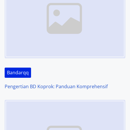
Bandarqq
Pengertian BD Koprok: Panduan Komprehensif
Image Placeholder