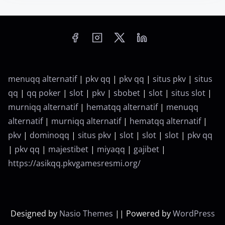
menuqq alternatif
|
pkv qq
|
pkv qq
|
situs pkv
|
situs
qq
|
qq poker
|
slot
|
pkv
|
sbobet
|
slot
|
situs slot
|
murniqq alternatif
|
hematqq alternatif
|
menuqq
alternatif
|
murniqq alternatif
|
hematqq alternatif
|
pkv
|
dominoqq
|
situs pkv
|
slot
|
slot
|
slot
|
pkv qq
|
pkv qq
|
majestibet
|
miyaqq
|
gajibet
|
https://asikqq.pkvgamesresmi.org/
Designed by
Nasio Themes
||
Powered by
WordPress