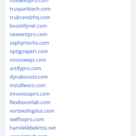
novaevopro.com
trusparktech.com
trubrandzhq.com
boostifynet.com
nexventpro.com
zephyrtechx.com
optigoxpert.com
novuswayz.com
actifypro.com
dynaboostx.com
instaflexco.com
innovistapro.com
flexiboostlab.com
vortexohqplus.com
swiftiopro.com
hamilelikbelirtisi.net