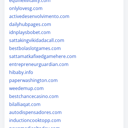
equiflexvitality.com
onlylovesg.com
activedesenvolvimento.com
dailyhubpages.com
idnplaysbobet.com
sattakingvikidadacall.com
bestbolaslotgames.com
sattamatkafixedgamehere.com
entrepreneurguardian.com
hibaby.info
paperwashington.com
weedemup.com
bestchancecasino.com
bilalliaqat.com
autodispensadores.com
inductioncooktopp.com