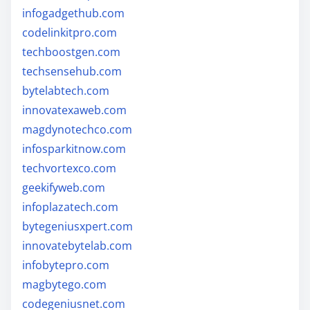
infogadgethub.com
codelinkitpro.com
techboostgen.com
techsensehub.com
bytelabtech.com
innovatexaweb.com
magdynotechco.com
infosparkitnow.com
techvortexco.com
geekifyweb.com
infoplazatech.com
bytegeniusxpert.com
innovatebytelab.com
infobytepro.com
magbytego.com
codegeniusnet.com