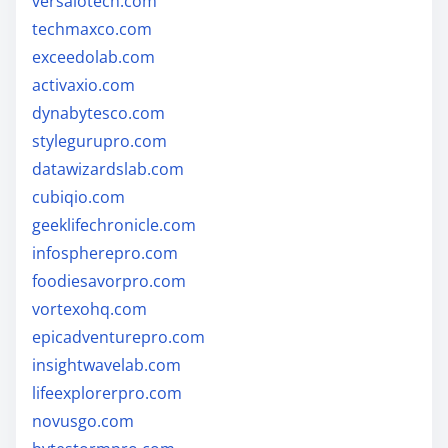
versalotech.com
techmaxco.com
exceedolab.com
activaxio.com
dynabytesco.com
stylegurupro.com
datawizardslab.com
cubiqio.com
geeklifechronicle.com
infospherepro.com
foodiesavorpro.com
vortexohq.com
epicadventurepro.com
insightwavelab.com
lifeexplorerpro.com
novusgo.com