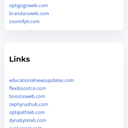
optigogoweb.com
brandaroweb.com
zoomifyit.com
Links
educationalnewsupdates.com
flexiboostco.com
boostioweb.com
zephyrushub.com
optipathlab.com
dynabytelab.com