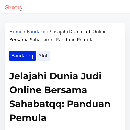
S
k
i
p
Home
/
Bandarqq
/ Jelajahi Dunia Judi Online
t
Bersama Sahabatqq: Panduan Pemula
o
c
Bandarqq
Slot
o
n
Jelajahi Dunia Judi
t
e
Online Bersama
n
t
Sahabatqq: Panduan
Pemula