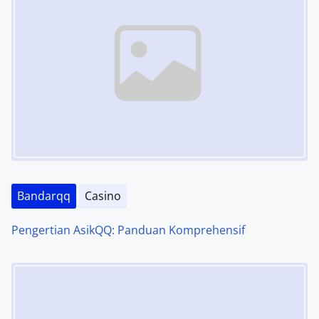
a
v
i
g
a
t
i
Bandarqq
Casino
o
Pengertian AsikQQ: Panduan Komprehensif
n
Image Placeholder