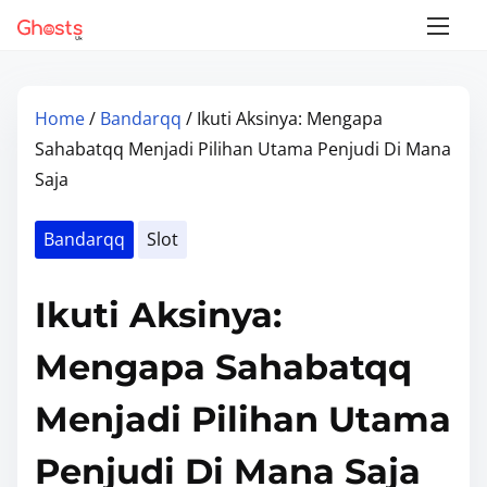
S
k
i
p
Home
/
Bandarqq
/ Ikuti Aksinya: Mengapa
t
Sahabatqq Menjadi Pilihan Utama Penjudi Di Mana
o
Saja
c
o
Bandarqq
Slot
n
t
Ikuti Aksinya:
e
n
Mengapa Sahabatqq
t
Menjadi Pilihan Utama
Penjudi Di Mana Saja