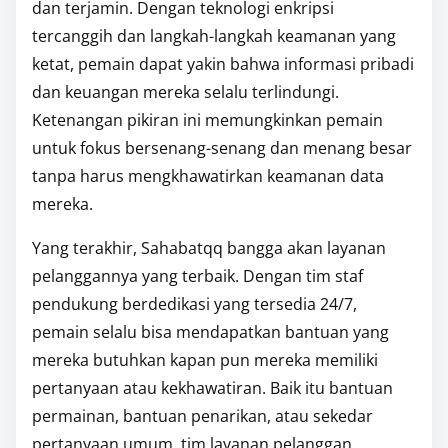
dan terjamin. Dengan teknologi enkripsi
tercanggih dan langkah-langkah keamanan yang
ketat, pemain dapat yakin bahwa informasi pribadi
dan keuangan mereka selalu terlindungi.
Ketenangan pikiran ini memungkinkan pemain
untuk fokus bersenang-senang dan menang besar
tanpa harus mengkhawatirkan keamanan data
mereka.
Yang terakhir, Sahabatqq bangga akan layanan
pelanggannya yang terbaik. Dengan tim staf
pendukung berdedikasi yang tersedia 24/7,
pemain selalu bisa mendapatkan bantuan yang
mereka butuhkan kapan pun mereka memiliki
pertanyaan atau kekhawatiran. Baik itu bantuan
permainan, bantuan penarikan, atau sekedar
pertanyaan umum, tim layanan pelanggan