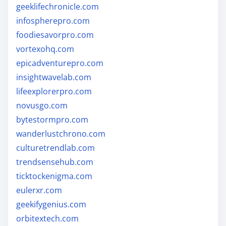
geeklifechronicle.com
infospherepro.com
foodiesavorpro.com
vortexohq.com
epicadventurepro.com
insightwavelab.com
lifeexplorerpro.com
novusgo.com
bytestormpro.com
wanderlustchrono.com
culturetrendlab.com
trendsensehub.com
ticktockenigma.com
eulerxr.com
geekifygenius.com
orbitextech.com