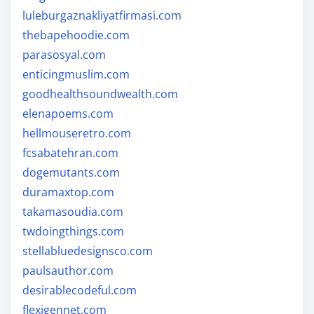
luleburgaznakliyatfirmasi.com
thebapehoodie.com
parasosyal.com
enticingmuslim.com
goodhealthsoundwealth.com
elenapoems.com
hellmouseretro.com
fcsabatehran.com
dogemutants.com
duramaxtop.com
takamasoudia.com
twdoingthings.com
stellabluedesignsco.com
paulsauthor.com
desirablecodeful.com
flexigennet.com