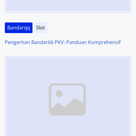
a
t
Bandarqq
Slot
i
o
Pengertian Bandar66 PKV: Panduan Komprehensif
n
Image Placeholder