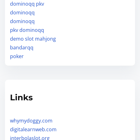
dominoqq pkv
dominoqq
dominoqq
pkv dominoqq
demo slot mahjong
bandarqq
poker
Links
whymydoggy.com
digitalearnweb.com
interbolaslot.org