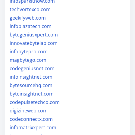
infosparkitnow.com
techvortexco.com
geekifyweb.com
infoplazatech.com
bytegeniusxpert.com
innovatebytelab.com
infobytepro.com
magbytego.com
codegeniusnet.com
infoinsightnet.com
bytesourcehq.com
byteinsightnet.com
codepulsetechco.com
digizineweb.com
codeconnectx.com
infomatrixxpert.com