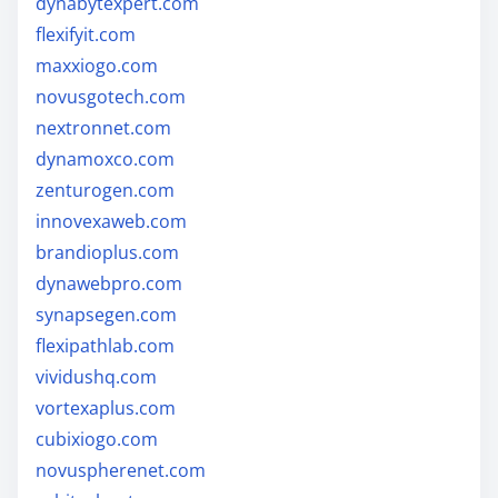
dynabytexpert.com
flexifyit.com
maxxiogo.com
novusgotech.com
nextronnet.com
dynamoxco.com
zenturogen.com
innovexaweb.com
brandioplus.com
dynawebpro.com
synapsegen.com
flexipathlab.com
vividushq.com
vortexaplus.com
cubixiogo.com
novuspherenet.com