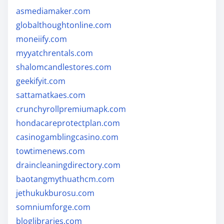
asmediamaker.com
globalthoughtonline.com
moneiify.com
myyatchrentals.com
shalomcandlestores.com
geekifyit.com
sattamatkaes.com
crunchyrollpremiumapk.com
hondacareprotectplan.com
casinogamblingcasino.com
towtimenews.com
draincleaningdirectory.com
baotangmythuathcm.com
jethukukburosu.com
somniumforge.com
bloglibraries.com