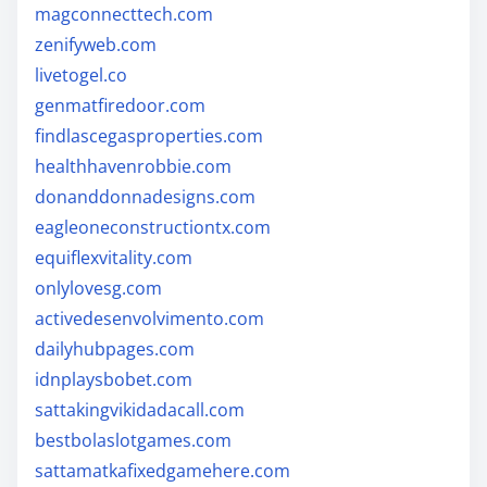
magconnecttech.com
zenifyweb.com
livetogel.co
genmatfiredoor.com
findlascegasproperties.com
healthhavenrobbie.com
donanddonnadesigns.com
eagleoneconstructiontx.com
equiflexvitality.com
onlylovesg.com
activedesenvolvimento.com
dailyhubpages.com
idnplaysbobet.com
sattakingvikidadacall.com
bestbolaslotgames.com
sattamatkafixedgamehere.com