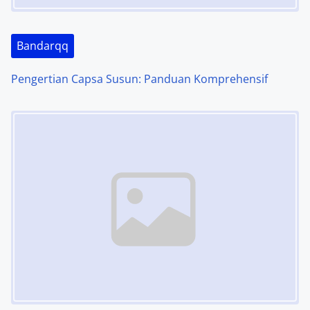
Bandarqq
Pengertian Capsa Susun: Panduan Komprehensif
Image Placeholder