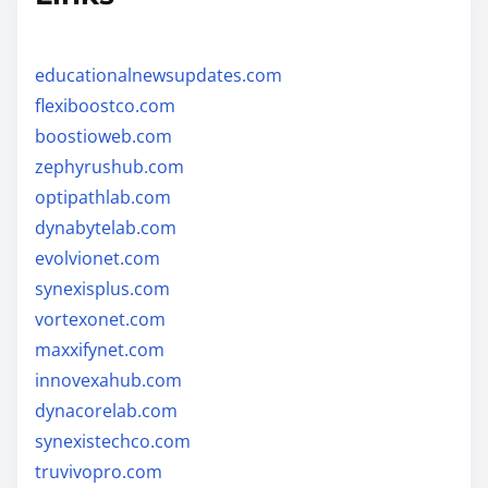
educationalnewsupdates.com
flexiboostco.com
boostioweb.com
zephyrushub.com
optipathlab.com
dynabytelab.com
evolvionet.com
synexisplus.com
vortexonet.com
maxxifynet.com
innovexahub.com
dynacorelab.com
synexistechco.com
truvivopro.com