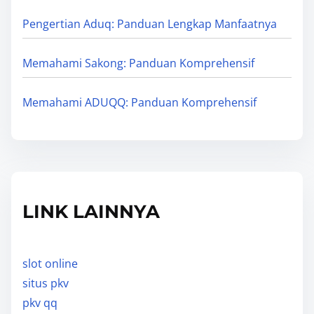
Pengertian Aduq: Panduan Lengkap Manfaatnya
Memahami Sakong: Panduan Komprehensif
Memahami ADUQQ: Panduan Komprehensif
LINK LAINNYA
slot online
situs pkv
pkv qq