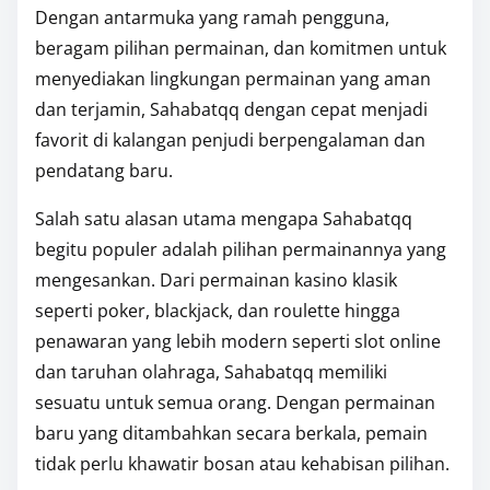
Dengan antarmuka yang ramah pengguna,
beragam pilihan permainan, dan komitmen untuk
menyediakan lingkungan permainan yang aman
dan terjamin, Sahabatqq dengan cepat menjadi
favorit di kalangan penjudi berpengalaman dan
pendatang baru.
Salah satu alasan utama mengapa Sahabatqq
begitu populer adalah pilihan permainannya yang
mengesankan. Dari permainan kasino klasik
seperti poker, blackjack, dan roulette hingga
penawaran yang lebih modern seperti slot online
dan taruhan olahraga, Sahabatqq memiliki
sesuatu untuk semua orang. Dengan permainan
baru yang ditambahkan secara berkala, pemain
tidak perlu khawatir bosan atau kehabisan pilihan.