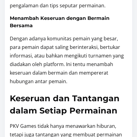
pengalaman dan tips seputar permainan.
Menambah Keseruan dengan Bermain
Bersama
Dengan adanya komunitas pemain yang besar,
para pemain dapat saling berinteraksi, bertukar
informasi, atau bahkan mengikuti turnamen yang
diadakan oleh platform. Ini tentu menambah
keseruan dalam bermain dan mempererat
hubungan antar pemain.
Keseruan dan Tantangan
dalam Setiap Permainan
PKV Games tidak hanya menawarkan hiburan,
tetapi juga tantangan yang membuat permainan