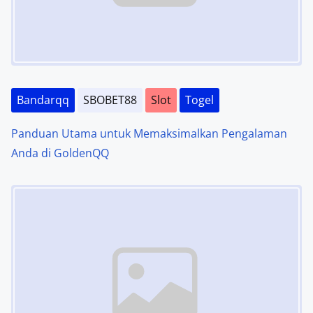
g
a
t
i
Bandarqq
SBOBET88
Slot
Togel
o
Panduan Utama untuk Memaksimalkan Pengalaman
n
Anda di GoldenQQ
Image Placeholder