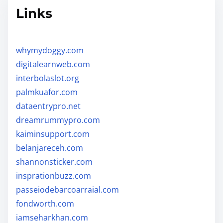
Links
whymydoggy.com
digitalearnweb.com
interbolaslot.org
palmkuafor.com
dataentrypro.net
dreamrummypro.com
kaiminsupport.com
belanjareceh.com
shannonsticker.com
insprationbuzz.com
passeiodebarcoarraial.com
fondworth.com
iamseharkhan.com