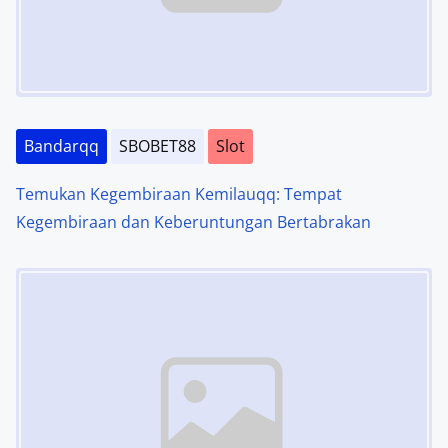
Bandarqq
SBOBET88
Slot
Temukan Kegembiraan Kemilauqq: Tempat
Kegembiraan dan Keberuntungan Bertabrakan
Image Placeholder