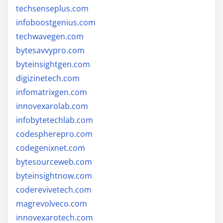
techsenseplus.com
infoboostgenius.com
techwavegen.com
bytesavvypro.com
byteinsightgen.com
digizinetech.com
infomatrixgen.com
innovexarolab.com
infobytetechlab.com
codespherepro.com
codegenixnet.com
bytesourceweb.com
byteinsightnow.com
coderevivetech.com
magrevolveco.com
innovexarotech.com