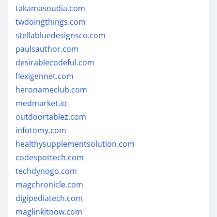
takamasoudia.com
twdoingthings.com
stellabluedesignsco.com
paulsauthor.com
desirablecodeful.com
flexigennet.com
heronameclub.com
medmarket.io
outdoortablez.com
infotomy.com
healthysupplementsolution.com
codespottech.com
techdynogo.com
magchronicle.com
digipediatech.com
maglinkitnow.com