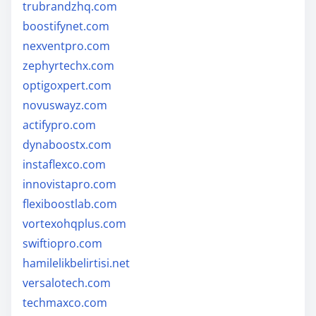
trubrandzhq.com
boostifynet.com
nexventpro.com
zephyrtechx.com
optigoxpert.com
novuswayz.com
actifypro.com
dynaboostx.com
instaflexco.com
innovistapro.com
flexiboostlab.com
vortexohqplus.com
swiftiopro.com
hamilelikbelirtisi.net
versalotech.com
techmaxco.com