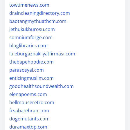
towtimenews.com
draincleaningdirectory.com
baotangmythuathcm.com
jethukukburosu.com
somniumforge.com
bloglibraries.com
luleburgaznakliyatfirmasi.com
thebapehoodie.com
parasosyal.com
enticingmuslim.com
goodhealthsoundwealth.com
elenapoems.com
hellmouseretro.com
fcsabatehran.com
dogemutants.com
duramaxtop.com