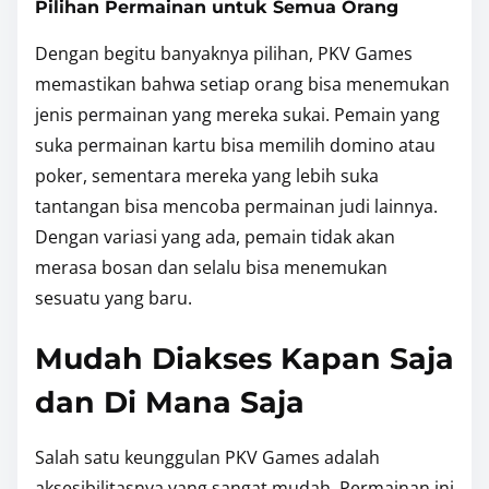
Pilihan Permainan untuk Semua Orang
Dengan begitu banyaknya pilihan, PKV Games
memastikan bahwa setiap orang bisa menemukan
jenis permainan yang mereka sukai. Pemain yang
suka permainan kartu bisa memilih domino atau
poker, sementara mereka yang lebih suka
tantangan bisa mencoba permainan judi lainnya.
Dengan variasi yang ada, pemain tidak akan
merasa bosan dan selalu bisa menemukan
sesuatu yang baru.
Mudah Diakses Kapan Saja
dan Di Mana Saja
Salah satu keunggulan PKV Games adalah
aksesibilitasnya yang sangat mudah. Permainan ini