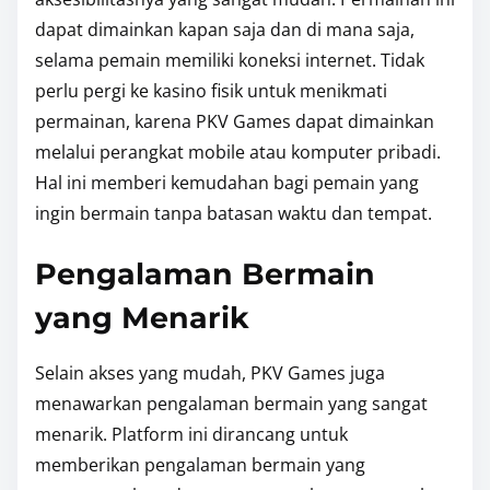
dapat dimainkan kapan saja dan di mana saja,
selama pemain memiliki koneksi internet. Tidak
perlu pergi ke kasino fisik untuk menikmati
permainan, karena PKV Games dapat dimainkan
melalui perangkat mobile atau komputer pribadi.
Hal ini memberi kemudahan bagi pemain yang
ingin bermain tanpa batasan waktu dan tempat.
Pengalaman Bermain
yang Menarik
Selain akses yang mudah, PKV Games juga
menawarkan pengalaman bermain yang sangat
menarik. Platform ini dirancang untuk
memberikan pengalaman bermain yang