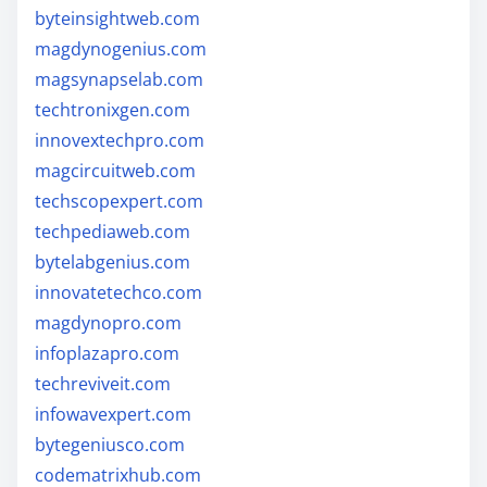
byteinsightweb.com
magdynogenius.com
magsynapselab.com
techtronixgen.com
innovextechpro.com
magcircuitweb.com
techscopexpert.com
techpediaweb.com
bytelabgenius.com
innovatetechco.com
magdynopro.com
infoplazapro.com
techreviveit.com
infowavexpert.com
bytegeniusco.com
codematrixhub.com