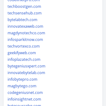
techboostgen.com
techsensehub.com
bytelabtech.com
innovatexaweb.com
magdynotechco.com
infosparkitnow.com
techvortexco.com
geekifyweb.com
infoplazatech.com
bytegeniusxpert.com
innovatebytelab.com
infobytepro.com
magbytego.com
codegeniusnet.com
infoinsightnet.com
bytesourcehq.com