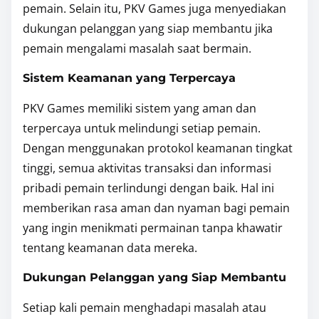
pemain. Selain itu, PKV Games juga menyediakan
dukungan pelanggan yang siap membantu jika
pemain mengalami masalah saat bermain.
Sistem Keamanan yang Terpercaya
PKV Games memiliki sistem yang aman dan
terpercaya untuk melindungi setiap pemain.
Dengan menggunakan protokol keamanan tingkat
tinggi, semua aktivitas transaksi dan informasi
pribadi pemain terlindungi dengan baik. Hal ini
memberikan rasa aman dan nyaman bagi pemain
yang ingin menikmati permainan tanpa khawatir
tentang keamanan data mereka.
Dukungan Pelanggan yang Siap Membantu
Setiap kali pemain menghadapi masalah atau