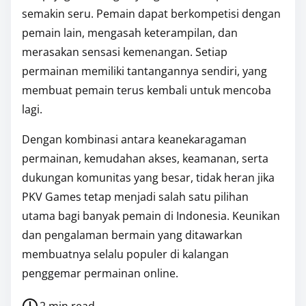
semakin seru. Pemain dapat berkompetisi dengan
pemain lain, mengasah keterampilan, dan
merasakan sensasi kemenangan. Setiap
permainan memiliki tantangannya sendiri, yang
membuat pemain terus kembali untuk mencoba
lagi.
Dengan kombinasi antara keanekaragaman
permainan, kemudahan akses, keamanan, serta
dukungan komunitas yang besar, tidak heran jika
PKV Games tetap menjadi salah satu pilihan
utama bagi banyak pemain di Indonesia. Keunikan
dan pengalaman bermain yang ditawarkan
membuatnya selalu populer di kalangan
penggemar permainan online.
P