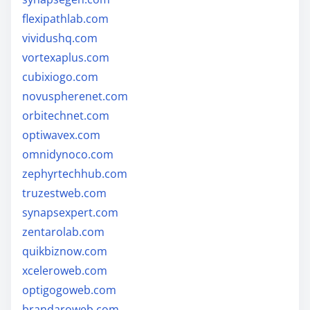
flexipathlab.com
vividushq.com
vortexaplus.com
cubixiogo.com
novuspherenet.com
orbitechnet.com
optiwavex.com
omnidynoco.com
zephyrtechhub.com
truzestweb.com
synapsexpert.com
zentarolab.com
quikbiznow.com
xceleroweb.com
optigogoweb.com
brandaroweb.com