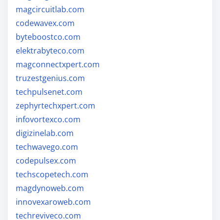
magcircuitlab.com
codewavex.com
byteboostco.com
elektrabyteco.com
magconnectxpert.com
truzestgenius.com
techpulsenet.com
zephyrtechxpert.com
infovortexco.com
digizinelab.com
techwavego.com
codepulsex.com
techscopetech.com
magdynoweb.com
innovexaroweb.com
techreviveco.com