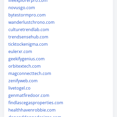
lifeexplorerpro.com
novusgo.com
bytestormpro.com
wanderlustchrono.com
culturetrendlab.com
trendsensehub.com
ticktockenigma.com
eulerxr.com
geekifygenius.com
orbitextech.com
magconnecttech.com
zenifyweb.com
livetogel.co
genmatfiredoor.com
findlascegasproperties.com
healthhavenrobbie.com