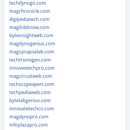
techdynogo.com
magchronicle.com
digipediatech.com
maglinkitnow.com
byteinsightweb.com
magdynogenius.com
magsynapselab.com
techtronixgen.com
innovextechpro.com
magcircuitweb.com
techscopexpert.com
techpediaweb.com
bytelabgenius.com
innovatetechco.com
magdynopro.com
infoplazapro.com