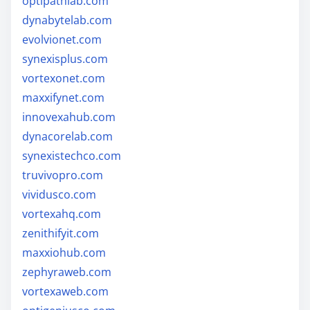
optipathlab.com
dynabytelab.com
evolvionet.com
synexisplus.com
vortexonet.com
maxxifynet.com
innovexahub.com
dynacorelab.com
synexistechco.com
truvivopro.com
vividusco.com
vortexahq.com
zenithifyit.com
maxxiohub.com
zephyraweb.com
vortexaweb.com