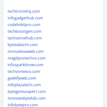
techtronixhq.com
infogadgethub.com
codelinkitpro.com
techboostgen.com
techsensehub.com
bytelabtech.com
innovatexaweb.com
magdynotechco.com
infosparkitnow.com
techvortexco.com
geekifyweb.com
infoplazatech.com
bytegeniusxpert.com
innovatebytelab.com
infobytepro.com