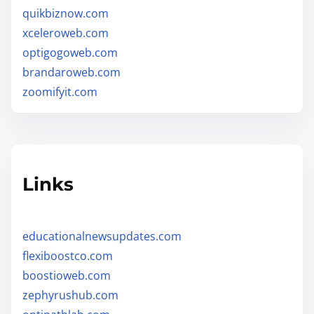
quikbiznow.com
xceleroweb.com
optigogoweb.com
brandaroweb.com
zoomifyit.com
Links
educationalnewsupdates.com
flexiboostco.com
boostioweb.com
zephyrushub.com