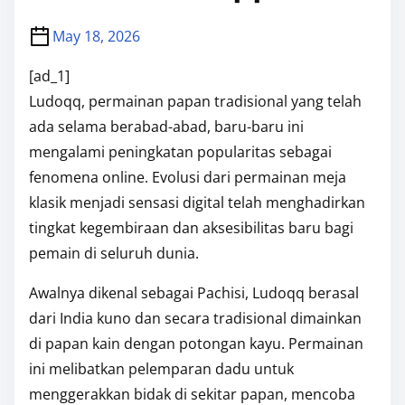
May 18, 2026
[ad_1]
Ludoqq, permainan papan tradisional yang telah
ada selama berabad-abad, baru-baru ini
mengalami peningkatan popularitas sebagai
fenomena online. Evolusi dari permainan meja
klasik menjadi sensasi digital telah menghadirkan
tingkat kegembiraan dan aksesibilitas baru bagi
pemain di seluruh dunia.
Awalnya dikenal sebagai Pachisi, Ludoqq berasal
dari India kuno dan secara tradisional dimainkan
di papan kain dengan potongan kayu. Permainan
ini melibatkan pelemparan dadu untuk
menggerakkan bidak di sekitar papan, mencoba