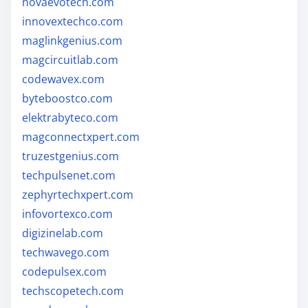
novaevotech.com
innovextechco.com
maglinkgenius.com
magcircuitlab.com
codewavex.com
byteboostco.com
elektrabyteco.com
magconnectxpert.com
truzestgenius.com
techpulsenet.com
zephyrtechxpert.com
infovortexco.com
digizinelab.com
techwavego.com
codepulsex.com
techscopetech.com