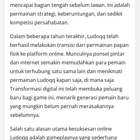
mencapai bagian tengah sebelum lawan. Ini adalah
permainan strategi, keberuntungan, dan sedikit
kompetisi persahabatan.
Dalam beberapa tahun terakhir, Ludoqq telah
berhasil melakukan transisi dari permainan papan
fisik ke platform online. Munculnya ponsel pintar
dan internet semakin memudahkan para pemain
untuk terhubung satu sama lain dan menikmati
permainan Ludoqq kapan saja, di mana saja.
Transformasi digital ini telah membuka peluang
baru bagi game ini, menarik generasi pemain baru
yang mungkin belum pernah merasakannya
sebelumnya.
Salah satu alasan utama kesuksesan online
Ludoqq adalah gameplaynya yang sederhana