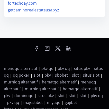
fortechday.com
getcaminorealestateusa.xyz
menuqq alternatif
|
pkv qq
|
pkv qq
|
situs pkv
|
situs
qq
|
qq poker
|
slot
|
pkv
|
sbobet
|
slot
|
situs slot
|
murniqq alternatif
|
hematqq alternatif
|
menuqq
alternatif
|
murniqq alternatif
|
hematqq alternatif
|
pkv
|
dominoqq
|
situs pkv
|
slot
|
slot
|
slot
|
pkv qq
|
pkv qq
|
majestibet
|
miyaqq
|
gajibet
|