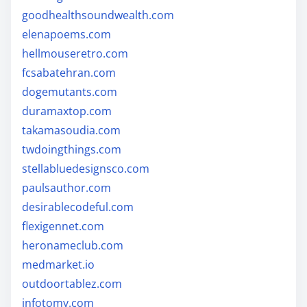
goodhealthsoundwealth.com
elenapoems.com
hellmouseretro.com
fcsabatehran.com
dogemutants.com
duramaxtop.com
takamasoudia.com
twdoingthings.com
stellabluedesignsco.com
paulsauthor.com
desirablecodeful.com
flexigennet.com
heronameclub.com
medmarket.io
outdoortablez.com
infotomy.com