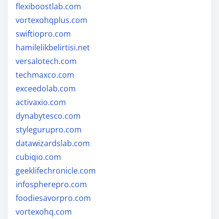
flexiboostlab.com
vortexohqplus.com
swiftiopro.com
hamilelikbelirtisi.net
versalotech.com
techmaxco.com
exceedolab.com
activaxio.com
dynabytesco.com
stylegurupro.com
datawizardslab.com
cubiqio.com
geeklifechronicle.com
infospherepro.com
foodiesavorpro.com
vortexohq.com