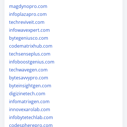
magdynopro.com
infoplazapro.com
techreviveit.com
infowavexpert.com
bytegeniusco.com
codematrixhub.com
techsenseplus.com
infoboostgenius.com
techwavegen.com
bytesavvypro.com
byteinsightgen.com
digizinetech.com
infomatrixgen.com
innovexarolab.com
infobytetechlab.com
codespherepro.com