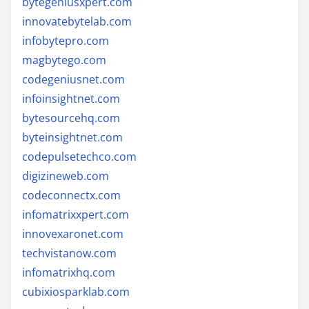
bytegeniusxpert.com
innovatebytelab.com
infobytepro.com
magbytego.com
codegeniusnet.com
infoinsightnet.com
bytesourcehq.com
byteinsightnet.com
codepulsetechco.com
digizineweb.com
codeconnectx.com
infomatrixxpert.com
innovexaronet.com
techvistanow.com
infomatrixhq.com
cubixiosparklab.com