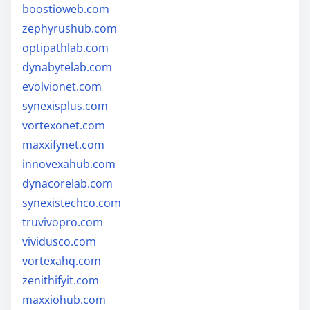
boostioweb.com
zephyrushub.com
optipathlab.com
dynabytelab.com
evolvionet.com
synexisplus.com
vortexonet.com
maxxifynet.com
innovexahub.com
dynacorelab.com
synexistechco.com
truvivopro.com
vividusco.com
vortexahq.com
zenithifyit.com
maxxiohub.com