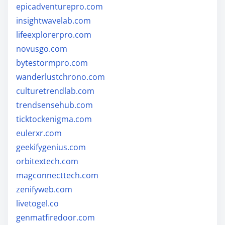
epicadventurepro.com
insightwavelab.com
lifeexplorerpro.com
novusgo.com
bytestormpro.com
wanderlustchrono.com
culturetrendlab.com
trendsensehub.com
ticktockenigma.com
eulerxr.com
geekifygenius.com
orbitextech.com
magconnecttech.com
zenifyweb.com
livetogel.co
genmatfiredoor.com