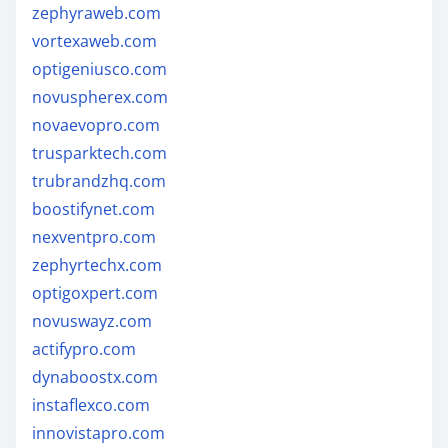
zephyraweb.com
vortexaweb.com
optigeniusco.com
novuspherex.com
novaevopro.com
trusparktech.com
trubrandzhq.com
boostifynet.com
nexventpro.com
zephyrtechx.com
optigoxpert.com
novuswayz.com
actifypro.com
dynaboostx.com
instaflexco.com
innovistapro.com