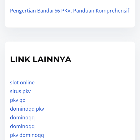
Pengertian Bandar66 PKV: Panduan Komprehensif
LINK LAINNYA
slot online
situs pkv
pkv qq
dominoqq pkv
dominoqq
dominoqq
pkv dominoqq