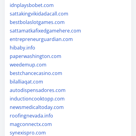
idnplaysbobet.com
sattakingvikidadacall.com
bestbolaslotgames.com
sattamatkafixedgamehere.com
entrepreneurguardian.com
hibaby.info
paperwashington.com
weedemup.com
bestchancecasino.com
bilalliaqat.com
autodispensadores.com
inductioncooktopp.com
newsmedicaltoday.com
roofingnevada.info
magconnectx.com
synexispro.com