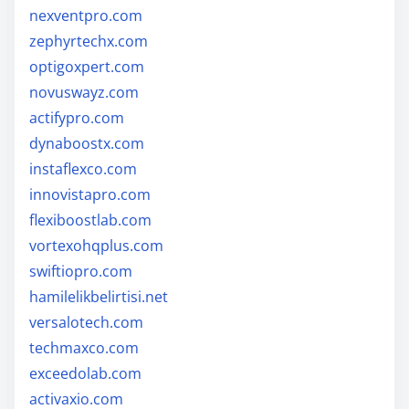
nexventpro.com
zephyrtechx.com
optigoxpert.com
novuswayz.com
actifypro.com
dynaboostx.com
instaflexco.com
innovistapro.com
flexiboostlab.com
vortexohqplus.com
swiftiopro.com
hamilelikbelirtisi.net
versalotech.com
techmaxco.com
exceedolab.com
activaxio.com