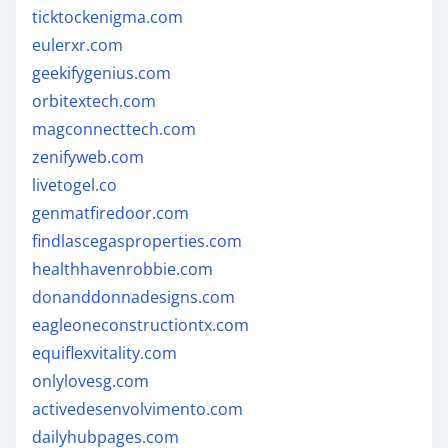
ticktockenigma.com
eulerxr.com
geekifygenius.com
orbitextech.com
magconnecttech.com
zenifyweb.com
livetogel.co
genmatfiredoor.com
findlascegasproperties.com
healthhavenrobbie.com
donanddonnadesigns.com
eagleoneconstructiontx.com
equiflexvitality.com
onlylovesg.com
activedesenvolvimento.com
dailyhubpages.com