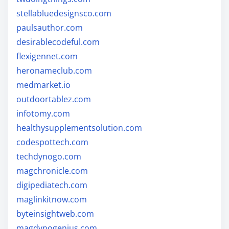
stellabluedesignsco.com
paulsauthor.com
desirablecodeful.com
flexigennet.com
heronameclub.com
medmarket.io
outdoortablez.com
infotomy.com
healthysupplementsolution.com
codespottech.com
techdynogo.com
magchronicle.com
digipediatech.com
maglinkitnow.com
byteinsightweb.com
magdynogenius.com