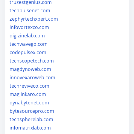
truzestgenius.com
techpulsenet.com
zephyrtechxpert.com
infovortexco.com
digizinelab.com
techwavego.com
codepulsex.com
techscopetech.com
magdynoweb.com
innovexaroweb.com
techreviveco.com
maglinkaro.com
dynabytenet.com
bytesourcepro.com
techspherelab.com
infomatrixlab.com