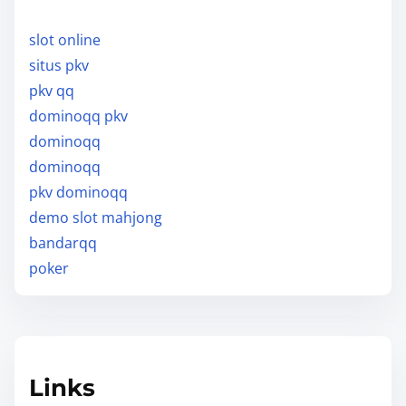
slot online
situs pkv
pkv qq
dominoqq pkv
dominoqq
dominoqq
pkv dominoqq
demo slot mahjong
bandarqq
poker
Links