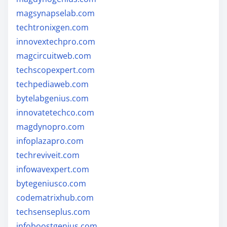
magsynapselab.com
techtronixgen.com
innovextechpro.com
magcircuitweb.com
techscopexpert.com
techpediaweb.com
bytelabgenius.com
innovatetechco.com
magdynopro.com
infoplazapro.com
techreviveit.com
infowavexpert.com
bytegeniusco.com
codematrixhub.com
techsenseplus.com
infoboostgenius.com