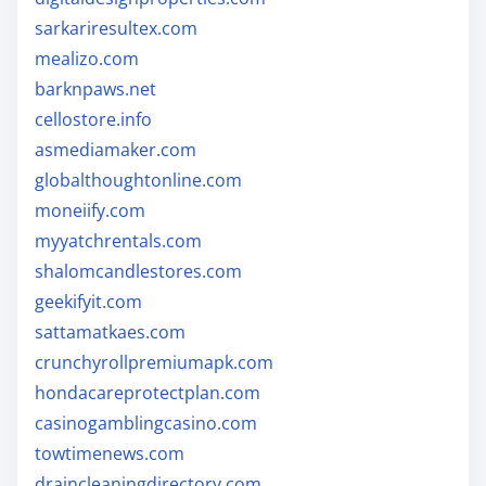
sarkariresultex.com
mealizo.com
barknpaws.net
cellostore.info
asmediamaker.com
globalthoughtonline.com
moneiify.com
myyatchrentals.com
shalomcandlestores.com
geekifyit.com
sattamatkaes.com
crunchyrollpremiumapk.com
hondacareprotectplan.com
casinogamblingcasino.com
towtimenews.com
draincleaningdirectory.com