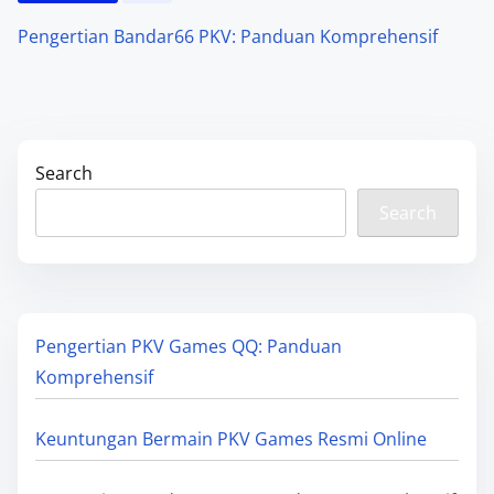
Pengertian Bandar66 PKV: Panduan Komprehensif
Search
Search
Pengertian PKV Games QQ: Panduan
Komprehensif
Keuntungan Bermain PKV Games Resmi Online