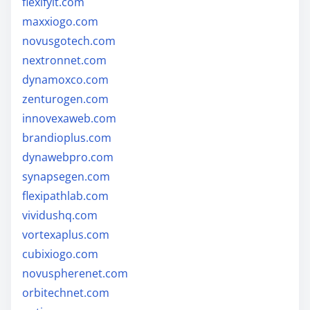
flexifyit.com
maxxiogo.com
novusgotech.com
nextronnet.com
dynamoxco.com
zenturogen.com
innovexaweb.com
brandioplus.com
dynawebpro.com
synapsegen.com
flexipathlab.com
vividushq.com
vortexaplus.com
cubixiogo.com
novuspherenet.com
orbitechnet.com