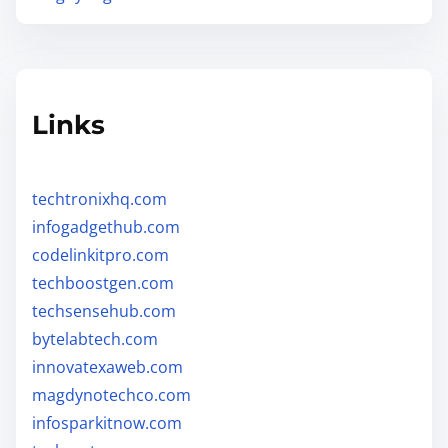
Links
techtronixhq.com
infogadgethub.com
codelinkitpro.com
techboostgen.com
techsensehub.com
bytelabtech.com
innovatexaweb.com
magdynotechco.com
infosparkitnow.com