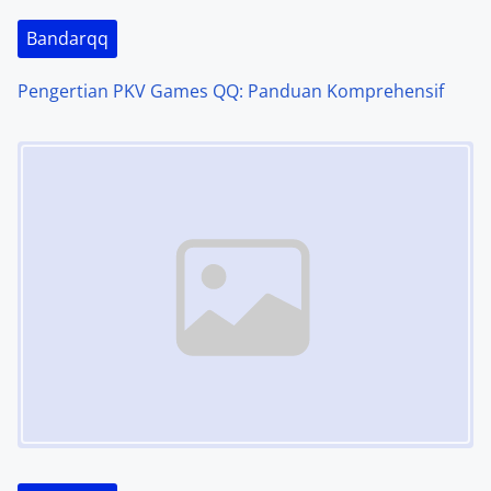
i
Bandarqq
o
Pengertian PKV Games QQ: Panduan Komprehensif
n
Image Placeholder