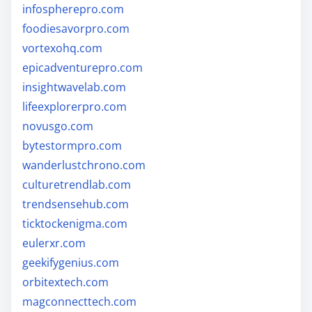
infospherepro.com
foodiesavorpro.com
vortexohq.com
epicadventurepro.com
insightwavelab.com
lifeexplorerpro.com
novusgo.com
bytestormpro.com
wanderlustchrono.com
culturetrendlab.com
trendsensehub.com
ticktockenigma.com
eulerxr.com
geekifygenius.com
orbitextech.com
magconnecttech.com