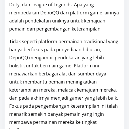
Duty, dan League of Legends. Apa yang
membedakan DepoQQ dari platform game lainnya
adalah pendekatan uniknya untuk kemajuan
pemain dan pengembangan keterampilan.
Tidak seperti platform permainan tradisional yang
hanya berfokus pada penyediaan hiburan,
DepoQQ mengambil pendekatan yang lebih
holistik untuk bermain game. Platform ini
menawarkan berbagai alat dan sumber daya
untuk membantu pemain meningkatkan
keterampilan mereka, melacak kemajuan mereka,
dan pada akhirnya menjadi gamer yang lebih baik.
Fokus pada pengembangan keterampilan ini telah
menarik semakin banyak pemain yang ingin
membawa permainan mereka ke tingkat