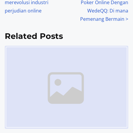
merevolusi industri
Poker Online Dengan
o
e
perjudian online
WedeQQ: Di mana
a
s
Pemenang Bermain
>
d
t
t
Related Posts
s
i
Image Placeholder
m
n
e
a
v
i
g
a
t