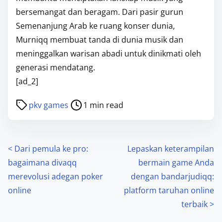
bersemangat dan beragam. Dari pasir gurun
Semenanjung Arab ke ruang konser dunia,
Murniqq membuat tanda di dunia musik dan
meninggalkan warisan abadi untuk dinikmati oleh
generasi mendatang.
[ad_2]
P
pkv games
1 min read
o
s
t
P
<
Dari pemula ke pro:
Lepaskan keterampilan
r
bagaimana divaqq
bermain game Anda
o
e
merevolusi adegan poker
dengan bandarjudiqq:
a
s
online
platform taruhan online
d
terbaik
>
t
t