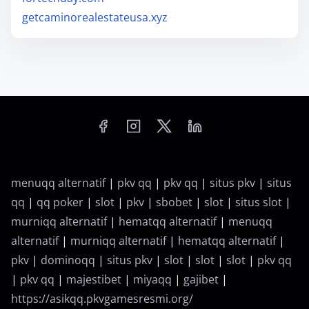
getcaminorealestateusa.xyz
menuqq alternatif
|
pkv qq
|
pkv qq
|
situs pkv
|
situs
qq
|
qq poker
|
slot
|
pkv
|
sbobet
|
slot
|
situs slot
|
murniqq alternatif
|
hematqq alternatif
|
menuqq
alternatif
|
murniqq alternatif
|
hematqq alternatif
|
pkv
|
dominoqq
|
situs pkv
|
slot
|
slot
|
slot
|
pkv qq
|
pkv qq
|
majestibet
|
miyaqq
|
gajibet
|
https://asikqq.pkvgamesresmi.org/