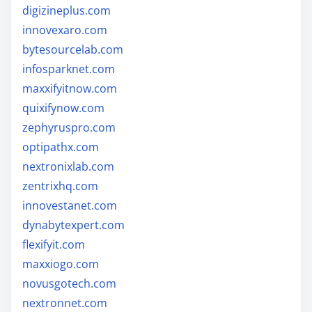
digizineplus.com
innovexaro.com
bytesourcelab.com
infosparknet.com
maxxifyitnow.com
quixifynow.com
zephyruspro.com
optipathx.com
nextronixlab.com
zentrixhq.com
innovestanet.com
dynabytexpert.com
flexifyit.com
maxxiogo.com
novusgotech.com
nextronnet.com