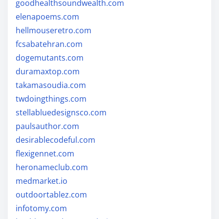
goodhealthsoundwealth.com
elenapoems.com
hellmouseretro.com
fcsabatehran.com
dogemutants.com
duramaxtop.com
takamasoudia.com
twdoingthings.com
stellabluedesignsco.com
paulsauthor.com
desirablecodeful.com
flexigennet.com
heronameclub.com
medmarket.io
outdoortablez.com
infotomy.com