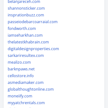
belanjareceh.com
shannonsticker.com
insprationbuzz.com
passeiodebarcoarraial.com
fondworth.com
iamseharkhan.com
thelatestkhabrain.com
digitaldesignproperties.com
sarkariresultex.com
mealizo.com
barknpaws.net
cellostore.info
asmediamaker.com
globalthoughtonline.com
moneiify.com
myyatchrentals.com