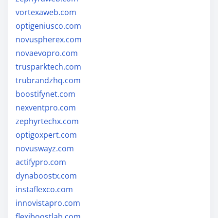
vortexaweb.com
optigeniusco.com
novuspherex.com
novaevopro.com
trusparktech.com
trubrandzhq.com
boostifynet.com
nexventpro.com
zephyrtechx.com
optigoxpert.com
novuswayz.com
actifypro.com
dynaboostx.com
instaflexco.com
innovistapro.com
flexiboostlab.com