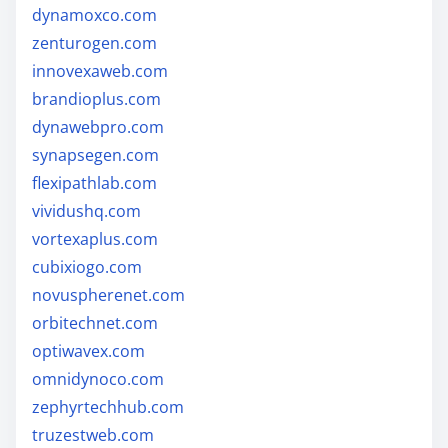
dynamoxco.com
zenturogen.com
innovexaweb.com
brandioplus.com
dynawebpro.com
synapsegen.com
flexipathlab.com
vividushq.com
vortexaplus.com
cubixiogo.com
novuspherenet.com
orbitechnet.com
optiwavex.com
omnidynoco.com
zephyrtechhub.com
truzestweb.com