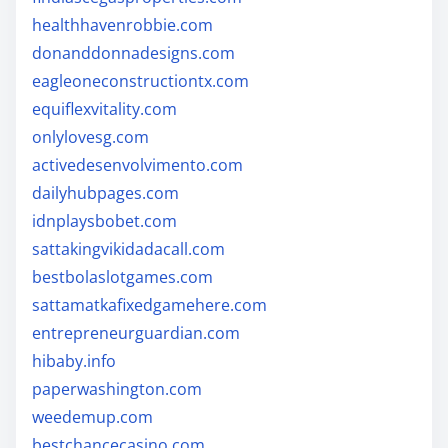
healthhavenrobbie.com
donanddonnadesigns.com
eagleoneconstructiontx.com
equiflexvitality.com
onlylovesg.com
activedesenvolvimento.com
dailyhubpages.com
idnplaysbobet.com
sattakingvikidadacall.com
bestbolaslotgames.com
sattamatkafixedgamehere.com
entrepreneurguardian.com
hibaby.info
paperwashington.com
weedemup.com
bestchancecasino.com