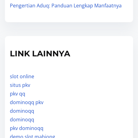
Pengertian Aduq: Panduan Lengkap Manfaatnya
LINK LAINNYA
slot online
situs pkv
pkv qq
dominoqq pkv
dominoqq
dominoqq
pkv dominoqq
demo slot mahjong