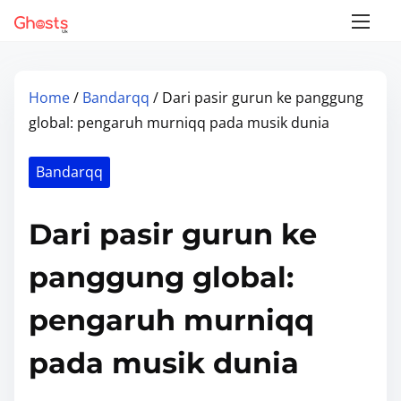
S
k
i
p
Home
/
Bandarqq
/ Dari pasir gurun ke panggung
t
global: pengaruh murniqq pada musik dunia
o
c
Bandarqq
o
n
Dari pasir gurun ke
t
e
panggung global:
n
t
pengaruh murniqq
pada musik dunia