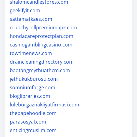
shalomcandlestores.com
geekifyit.com
sattamatkaes.com
crunchyrollpremiumapk.com
hondacareprotectplan.com
casinogamblingcasino.com
towtimenews.com
draincleaningdirectory.com
baotangmythuathcm.com
jethukukburosu.com
somniumforge.com
bloglibraries.com
luleburgaznakliyatfirmasi.com
thebapehoodie.com
parasosyal.com
enticingmuslim.com