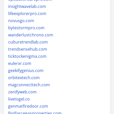
insightwavelab.com
lifeexplorerpro.com
novusgo.com
bytestormpro.com
wanderlustchrono.com
culturetrendlab.com
trendsensehub.com
ticktockenigma.com
eulerxr.com
geekifygenius.com
orbitextech.com
magconnecttech.com
zenifyweb.com
livetogel.co
genmatfiredoor.com
findlascegasproperties.com