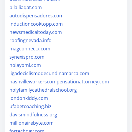
bilalliaqat.com
autodispensadores.com
inductioncooktopp.com
newsmedicaltoday.com
roofingnevada.info
magconnectx.com
synexispro.com
holayomi.com
ligadeciclismodecundinamarca.com
nashvilleworkerscompensationattorney.com
holyfamilycathedralschool.org
londonkiddy.com
ufabetcoaching.biz
davismindfulness.org
millionairebyte.com
fortechday.com