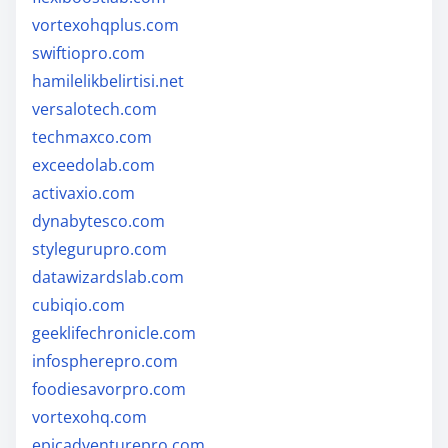
vortexohqplus.com
swiftiopro.com
hamilelikbelirtisi.net
versalotech.com
techmaxco.com
exceedolab.com
activaxio.com
dynabytesco.com
stylegurupro.com
datawizardslab.com
cubiqio.com
geeklifechronicle.com
infospherepro.com
foodiesavorpro.com
vortexohq.com
epicadventurepro.com