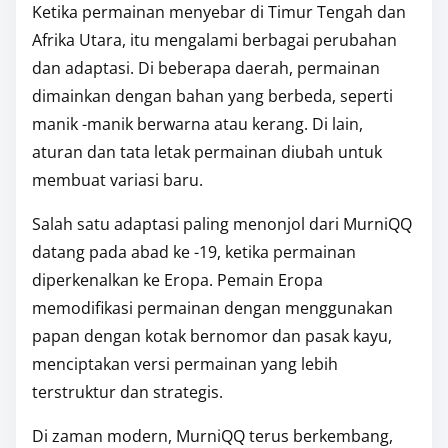
Ketika permainan menyebar di Timur Tengah dan
Afrika Utara, itu mengalami berbagai perubahan
dan adaptasi. Di beberapa daerah, permainan
dimainkan dengan bahan yang berbeda, seperti
manik -manik berwarna atau kerang. Di lain,
aturan dan tata letak permainan diubah untuk
membuat variasi baru.
Salah satu adaptasi paling menonjol dari MurniQQ
datang pada abad ke -19, ketika permainan
diperkenalkan ke Eropa. Pemain Eropa
memodifikasi permainan dengan menggunakan
papan dengan kotak bernomor dan pasak kayu,
menciptakan versi permainan yang lebih
terstruktur dan strategis.
Di zaman modern, MurniQQ terus berkembang,