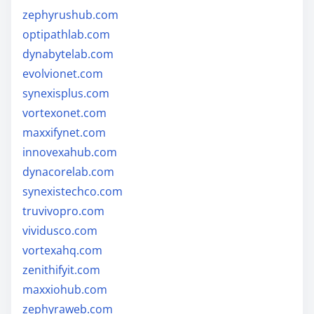
zephyrushub.com
optipathlab.com
dynabytelab.com
evolvionet.com
synexisplus.com
vortexonet.com
maxxifynet.com
innovexahub.com
dynacorelab.com
synexistechco.com
truvivopro.com
vividusco.com
vortexahq.com
zenithifyit.com
maxxiohub.com
zephyraweb.com