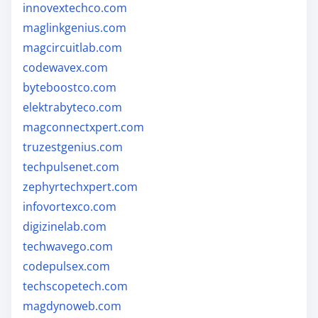
innovextechco.com
maglinkgenius.com
magcircuitlab.com
codewavex.com
byteboostco.com
elektrabyteco.com
magconnectxpert.com
truzestgenius.com
techpulsenet.com
zephyrtechxpert.com
infovortexco.com
digizinelab.com
techwavego.com
codepulsex.com
techscopetech.com
magdynoweb.com