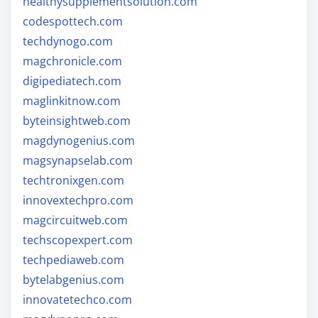
healthysupplementsolution.com
codespottech.com
techdynogo.com
magchronicle.com
digipediatech.com
maglinkitnow.com
byteinsightweb.com
magdynogenius.com
magsynapselab.com
techtronixgen.com
innovextechpro.com
magcircuitweb.com
techscopexpert.com
techpediaweb.com
bytelabgenius.com
innovatetechco.com