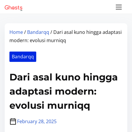
S
k
i
p
Home
/
Bandarqq
/ Dari asal kuno hingga adaptasi
t
modern: evolusi murniqq
o
c
Bandarqq
o
n
Dari asal kuno hingga
t
e
adaptasi modern:
n
t
evolusi murniqq
February 28, 2025