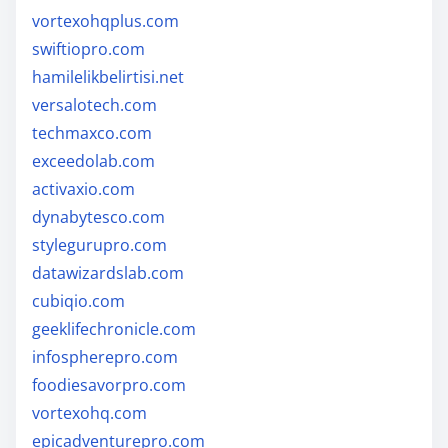
vortexohqplus.com
swiftiopro.com
hamilelikbelirtisi.net
versalotech.com
techmaxco.com
exceedolab.com
activaxio.com
dynabytesco.com
stylegurupro.com
datawizardslab.com
cubiqio.com
geeklifechronicle.com
infospherepro.com
foodiesavorpro.com
vortexohq.com
epicadventurepro.com