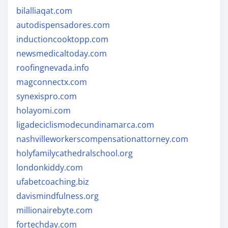
bilalliaqat.com
autodispensadores.com
inductioncooktopp.com
newsmedicaltoday.com
roofingnevada.info
magconnectx.com
synexispro.com
holayomi.com
ligadeciclismodecundinamarca.com
nashvilleworkerscompensationattorney.com
holyfamilycathedralschool.org
londonkiddy.com
ufabetcoaching.biz
davismindfulness.org
millionairebyte.com
fortechday.com