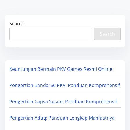
Search
Search
Keuntungan Bermain PKV Games Resmi Online
Pengertian Bandar66 PKV: Panduan Komprehensif
Pengertian Capsa Susun: Panduan Komprehensif
Pengertian Aduq: Panduan Lengkap Manfaatnya