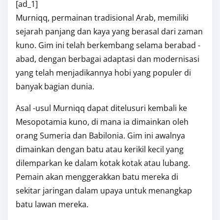
[ad_1]
Murniqq, permainan tradisional Arab, memiliki
sejarah panjang dan kaya yang berasal dari zaman
kuno. Gim ini telah berkembang selama berabad -
abad, dengan berbagai adaptasi dan modernisasi
yang telah menjadikannya hobi yang populer di
banyak bagian dunia.
Asal -usul Murniqq dapat ditelusuri kembali ke
Mesopotamia kuno, di mana ia dimainkan oleh
orang Sumeria dan Babilonia. Gim ini awalnya
dimainkan dengan batu atau kerikil kecil yang
dilemparkan ke dalam kotak kotak atau lubang.
Pemain akan menggerakkan batu mereka di
sekitar jaringan dalam upaya untuk menangkap
batu lawan mereka.