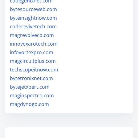
codegenixnet.com
bytesourceweb.com
byteinsightnow.com
coderevivetech.com
magrevolveco.com
innovexarotech.com
infovortexpro.com
magcircuitplus.com
techscopeitnow.com
bytetronixnet.com
bytejetxpert.com
maginspectco.com
magdynogo.com