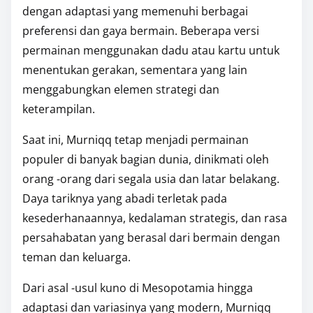
dengan adaptasi yang memenuhi berbagai
preferensi dan gaya bermain. Beberapa versi
permainan menggunakan dadu atau kartu untuk
menentukan gerakan, sementara yang lain
menggabungkan elemen strategi dan
keterampilan.
Saat ini, Murniqq tetap menjadi permainan
populer di banyak bagian dunia, dinikmati oleh
orang -orang dari segala usia dan latar belakang.
Daya tariknya yang abadi terletak pada
kesederhanaannya, kedalaman strategis, dan rasa
persahabatan yang berasal dari bermain dengan
teman dan keluarga.
Dari asal -usul kuno di Mesopotamia hingga
adaptasi dan variasinya yang modern, Murniqq