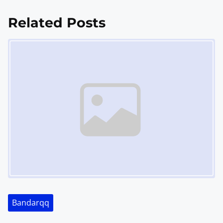
d
t
t
Related Posts
s
i
Image Placeholder
m
n
e
a
v
i
g
a
t
i
Bandarqq
o