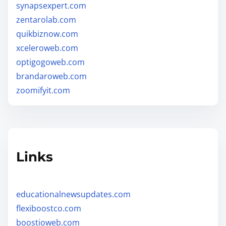
synapsexpert.com
zentarolab.com
quikbiznow.com
xceleroweb.com
optigogoweb.com
brandaroweb.com
zoomifyit.com
Links
educationalnewsupdates.com
flexiboostco.com
boostioweb.com