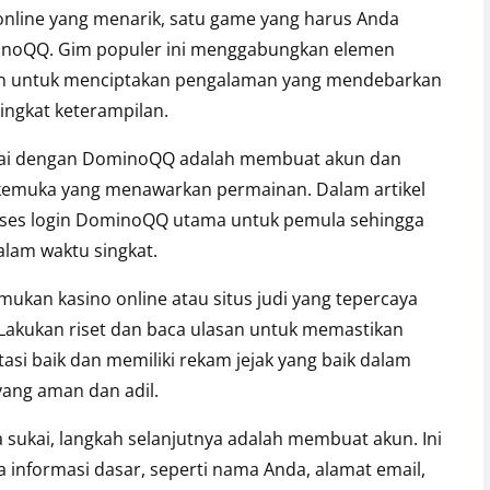
 online yang menarik, satu game yang harus Anda
inoQQ. Gim populer ini menggabungkan elemen
gan untuk menciptakan pengalaman yang mendebarkan
ingkat keterampilan.
lai dengan DominoQQ adalah membuat akun dan
erkemuka yang menawarkan permainan. Dalam artikel
oses login DominoQQ utama untuk pemula sehingga
lam waktu singkat.
kan kasino online atau situs judi yang tepercaya
kukan riset dan baca ulasan untuk memastikan
tasi baik dan memiliki rekam jejak yang baik dalam
ng aman dan adil.
sukai, langkah selanjutnya adalah membuat akun. Ini
informasi dasar, seperti nama Anda, alamat email,