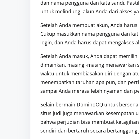
dan nama pengguna dan kata sandi. Pasti
untuk melindungi akun Anda dari akses ya
Setelah Anda membuat akun, Anda harus 
Cukup masukkan nama pengguna dan kata 
login, dan Anda harus dapat mengakses a
Setelah Anda masuk, Anda dapat memilih
dimainkan, masing -masing menawarkan s
waktu untuk membiasakan diri dengan at
menempatkan taruhan apa pun, dan pert
sampai Anda merasa lebih nyaman dan per
Selain bermain DominoQQ untuk bersenan
situs judi juga menawarkan kesempatan u
bahwa perjudian bisa membuat ketagihan,
sendiri dan bertaruh secara bertanggung 