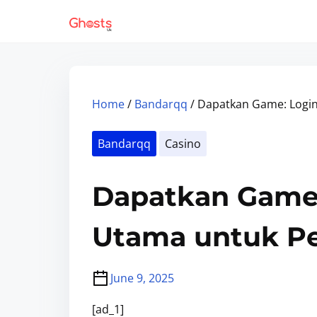
S
k
i
p
t
Home
/
Bandarqq
/ Dapatkan Game: Log
o
c
Bandarqq
Casino
o
n
t
Dapatkan Game
e
n
Utama untuk P
t
June 9, 2025
[ad_1]