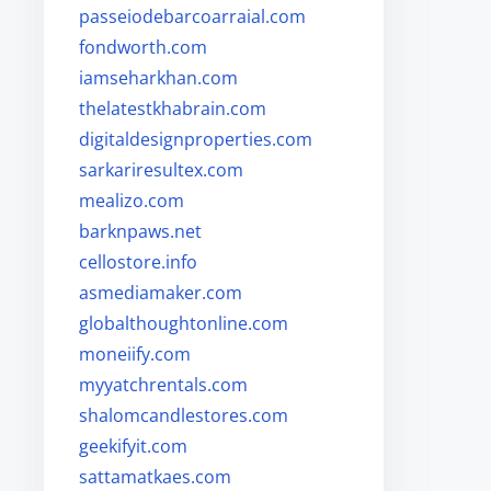
passeiodebarcoarraial.com
fondworth.com
iamseharkhan.com
thelatestkhabrain.com
digitaldesignproperties.com
sarkariresultex.com
mealizo.com
barknpaws.net
cellostore.info
asmediamaker.com
globalthoughtonline.com
moneiify.com
myyatchrentals.com
shalomcandlestores.com
geekifyit.com
sattamatkaes.com