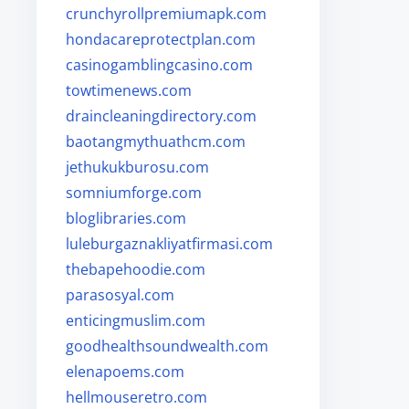
crunchyrollpremiumapk.com
hondacareprotectplan.com
casinogamblingcasino.com
towtimenews.com
draincleaningdirectory.com
baotangmythuathcm.com
jethukukburosu.com
somniumforge.com
bloglibraries.com
luleburgaznakliyatfirmasi.com
thebapehoodie.com
parasosyal.com
enticingmuslim.com
goodhealthsoundwealth.com
elenapoems.com
hellmouseretro.com