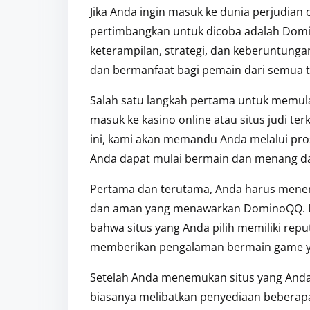
Jika Anda ingin masuk ke dunia perjudian
pertimbangkan untuk dicoba adalah Dom
keterampilan, strategi, dan keberuntun
dan bermanfaat bagi pemain dari semua t
Salah satu langkah pertama untuk memu
masuk ke kasino online atau situs judi t
ini, kami akan memandu Anda melalui pr
Anda dapat mulai bermain dan menang da
Pertama dan terutama, Anda harus menemu
dan aman yang menawarkan DominoQQ. La
bahwa situs yang Anda pilih memiliki repu
memberikan pengalaman bermain game ya
Setelah Anda menemukan situs yang Anda 
biasanya melibatkan penyediaan beberapa 