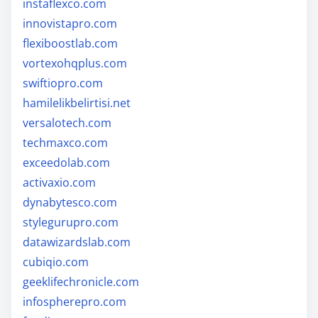
instaflexco.com
innovistapro.com
flexiboostlab.com
vortexohqplus.com
swiftiopro.com
hamilelikbelirtisi.net
versalotech.com
techmaxco.com
exceedolab.com
activaxio.com
dynabytesco.com
stylegurupro.com
datawizardslab.com
cubiqio.com
geeklifechronicle.com
infospherepro.com