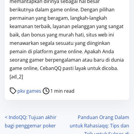
memantapkan dirinya sebagai hal besar
berikutnya dalam game online. Dengan pilihan
permainan yang beragam, langkah-langkah
keamanan terbaik, layanan pelanggan yang sangat
baik, dan bonus yang murah hati, situs web ini
menawarkan segala sesuatu yang diinginkan
pemain di platform game online. Apakah Anda
seorang gamer berpengalaman atau baru di dunia
game online, CebanQQ pasti layak untuk dicoba.
[ad_2]
P
pkv games
1 min read
o
s
t
P
<
IndoQQ: Tujuan akhir
Panduan Orang Dalam
r
bagi penggemar poker
untuk Rahasiaqq: Tips dan
o
e