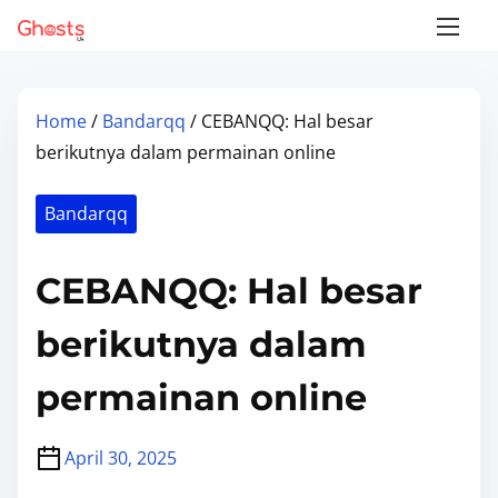
S
k
i
p
Home
/
Bandarqq
/ CEBANQQ: Hal besar
t
berikutnya dalam permainan online
o
c
Bandarqq
o
n
CEBANQQ: Hal besar
t
e
berikutnya dalam
n
t
permainan online
April 30, 2025