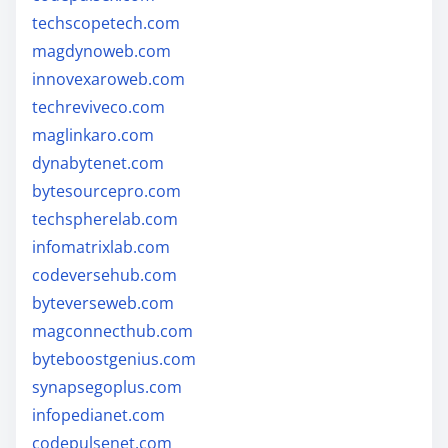
techscopetech.com
magdynoweb.com
innovexaroweb.com
techreviveco.com
maglinkaro.com
dynabytenet.com
bytesourcepro.com
techspherelab.com
infomatrixlab.com
codeversehub.com
byteverseweb.com
magconnecthub.com
byteboostgenius.com
synapsegoplus.com
infopedianet.com
codepulsenet.com