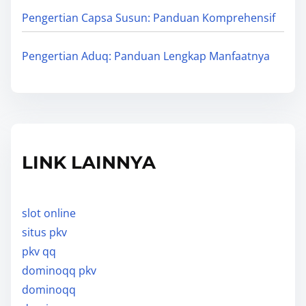
Pengertian Capsa Susun: Panduan Komprehensif
Pengertian Aduq: Panduan Lengkap Manfaatnya
LINK LAINNYA
slot online
situs pkv
pkv qq
dominoqq pkv
dominoqq