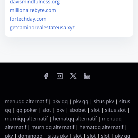
davismindfulness.org
millionairebyte.com
fortechday.com
getcaminorealestateusa.xyz
menuqq alternatif
|
pkv qq
|
pkv qq
|
situs pkv
|
situs
qq
|
qq poker
|
slot
|
pkv
|
sbobet
|
slot
|
situs slot
|
murniqq alternatif
|
hematqq alternatif
|
menuqq
alternatif
|
murniqq alternatif
|
hematqq alternatif
|
pkv
|
dominoqq
|
situs pkv
|
slot
|
slot
|
slot
|
pkv qq