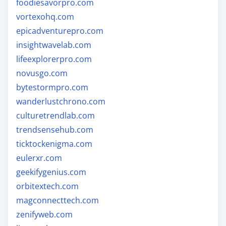
foodiesavorpro.com
vortexohq.com
epicadventurepro.com
insightwavelab.com
lifeexplorerpro.com
novusgo.com
bytestormpro.com
wanderlustchrono.com
culturetrendlab.com
trendsensehub.com
ticktockenigma.com
eulerxr.com
geekifygenius.com
orbitextech.com
magconnecttech.com
zenifyweb.com