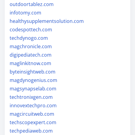
outdoortablez.com
infotomy.com
healthysupplementsolution.com
codespottech.com
techdynogo.com
magchronicle.com
digipediatech.com
maglinkitnow.com
byteinsightweb.com
magdynogenius.com
magsynapselab.com
techtronixgen.com
innovextechpro.com
magcircuitweb.com
techscopexpert.com
techpediaweb.com