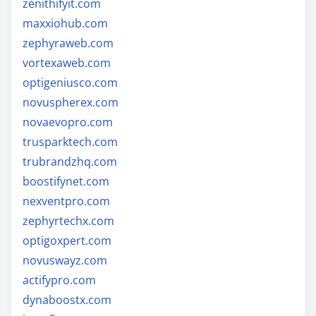
zenithifyit.com
maxxiohub.com
zephyraweb.com
vortexaweb.com
optigeniusco.com
novuspherex.com
novaevopro.com
trusparktech.com
trubrandzhq.com
boostifynet.com
nexventpro.com
zephyrtechx.com
optigoxpert.com
novuswayz.com
actifypro.com
dynaboostx.com