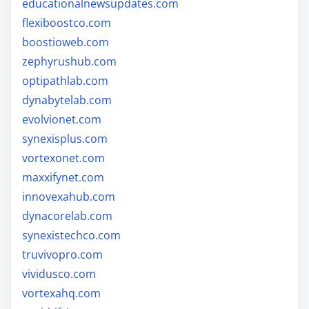
educationalnewsupdates.com
flexiboostco.com
boostioweb.com
zephyrushub.com
optipathlab.com
dynabytelab.com
evolvionet.com
synexisplus.com
vortexonet.com
maxxifynet.com
innovexahub.com
dynacorelab.com
synexistechco.com
truvivopro.com
vividusco.com
vortexahq.com