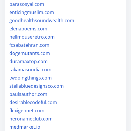
parasosyal.com
enticingmuslim.com
goodhealthsoundwealth.com
elenapoems.com
hellmouseretro.com
fcsabatehran.com
dogemutants.com
duramaxtop.com
takamasoudia.com
twdoingthings.com
stellabluedesignsco.com
paulsauthor.com
desirablecodeful.com
flexigennet.com
heronameclub.com
medmarket.io