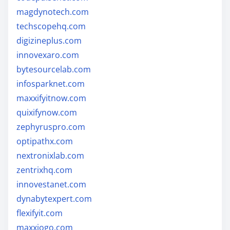
magdynotech.com
techscopehq.com
digizineplus.com
innovexaro.com
bytesourcelab.com
infosparknet.com
maxxifyitnow.com
quixifynow.com
zephyruspro.com
optipathx.com
nextronixlab.com
zentrixhq.com
innovestanet.com
dynabytexpert.com
flexifyit.com
maxxiogo.com