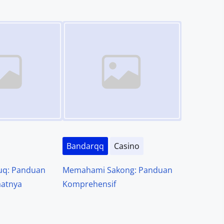
Image Placeholder
Bandarqq
Casino
uq: Panduan
Memahami Sakong: Panduan
aatnya
Komprehensif