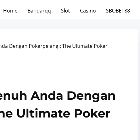
Home
Bandarqq
Slot
Casino
SBOBET88
nda Dengan Pokerpelangi: The Ultimate Poker
Penuh Anda Dengan
he Ultimate Poker