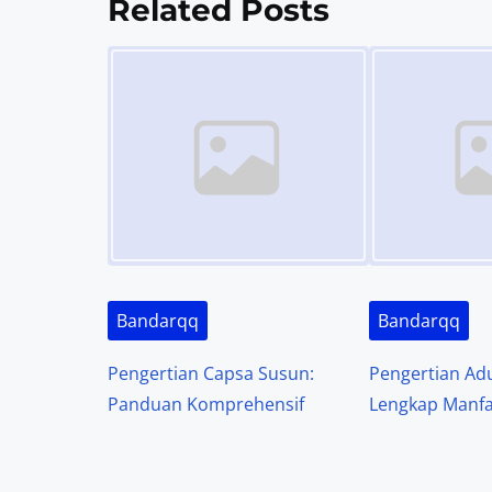
d
Related Posts
s
t
Image Placeholder
Image Placeholder
t
i
m
s
e
n
a
v
i
Bandarqq
Bandarqq
g
Pengertian Capsa Susun:
Pengertian Ad
a
Panduan Komprehensif
Lengkap Manf
t
i