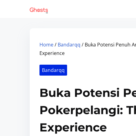
S
k
i
p
t
Home
/
Bandarqq
/ Buka Potensi Penuh A
o
Experience
c
o
Bandarqq
n
t
e
Buka Potensi 
n
t
Pokerpelangi: T
Experience