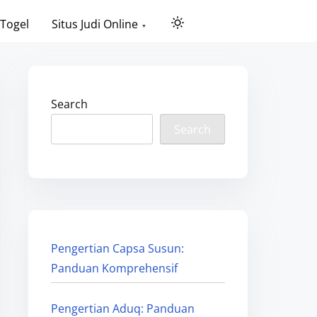
Togel
Situs Judi Online
Search
Search
Pengertian Capsa Susun:
Panduan Komprehensif
Pengertian Aduq: Panduan