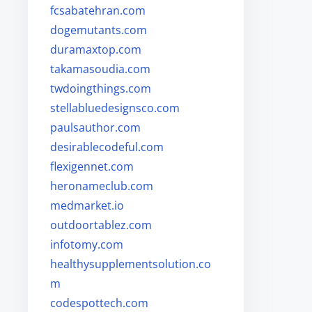
fcsabatehran.com
dogemutants.com
duramaxtop.com
takamasoudia.com
twdoingthings.com
stellabluedesignsco.com
paulsauthor.com
desirablecodeful.com
flexigennet.com
heronameclub.com
medmarket.io
outdoortablez.com
infotomy.com
healthysupplementsolution.co
m
codespottech.com