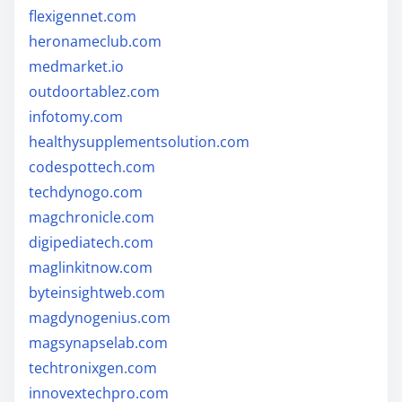
flexigennet.com
heronameclub.com
medmarket.io
outdoortablez.com
infotomy.com
healthysupplementsolution.com
codespottech.com
techdynogo.com
magchronicle.com
digipediatech.com
maglinkitnow.com
byteinsightweb.com
magdynogenius.com
magsynapselab.com
techtronixgen.com
innovextechpro.com