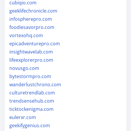
cubiqio.com
geeklifechronicle.com
infospherepro.com
foodiesavorpro.com
vortexohq.com
epicadventurepro.com
insightwavelab.com
lifeexplorerpro.com
novusgo.com
bytestormpro.com
wanderlustchrono.com
culturetrendlab.com
trendsensehub.com
ticktockenigma.com
eulerxr.com
geekifygenius.com