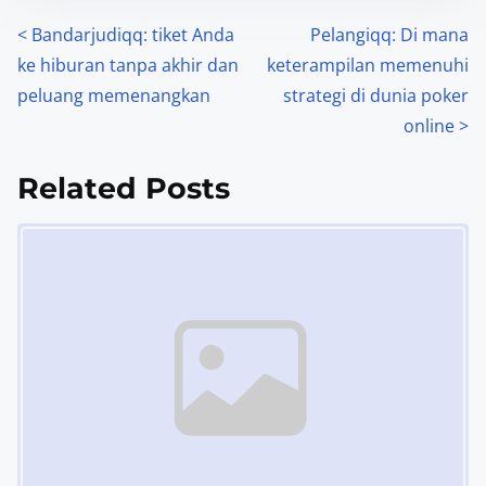
t
P
<
Bandarjudiqq: tiket Anda
Pelangiqq: Di mana
r
ke hiburan tanpa akhir dan
keterampilan memenuhi
o
e
peluang memenangkan
strategi di dunia poker
a
s
online
>
d
t
t
Related Posts
s
i
Image Placeholder
m
n
e
a
v
i
g
a