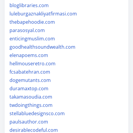
bloglibraries.com
luleburgaznakliyatfirmasi.com
thebapehoodie.com
parasosyal.com
enticingmuslim.com
goodhealthsoundwealth.com
elenapoems.com
hellmouseretro.com
fcsabatehran.com
dogemutants.com
duramaxtop.com
takamasoudia.com
twdoingthings.com
stellabluedesignsco.com
paulsauthor.com
desirablecodeful.com