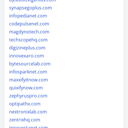
synapsegoplus.com
infopedianet.com
codepulsenet.com
magdynotech.com
techscopehq.com
digizineplus.com
innovexaro.com
bytesourcelab.com
infosparknet.com
maxxifyitnow.com
quixifynow.com
zephyruspro.com
optipathx.com
nextronixlab.com
zentrixhq.com
innovestanet.com