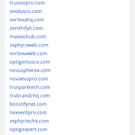
truvivopro.com
vividusco.com
vortexahq.com
zenithifyit.com
maxxiohub.com
zephyraweb.com
vortexaweb.com
optigeniusco.com
novuspherex.com
novaevopro.com
trusparktech.com
trubrandzhq.com
boostifynet.com
nexventpro.com
zephyrtechx.com
optigoxpert.com