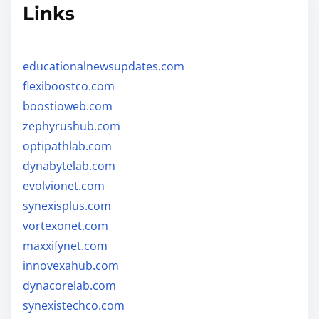
Links
educationalnewsupdates.com
flexiboostco.com
boostioweb.com
zephyrushub.com
optipathlab.com
dynabytelab.com
evolvionet.com
synexisplus.com
vortexonet.com
maxxifynet.com
innovexahub.com
dynacorelab.com
synexistechco.com