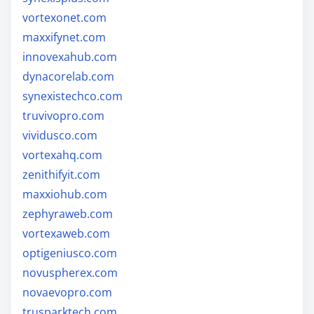
vortexonet.com
maxxifynet.com
innovexahub.com
dynacorelab.com
synexistechco.com
truvivopro.com
vividusco.com
vortexahq.com
zenithifyit.com
maxxiohub.com
zephyraweb.com
vortexaweb.com
optigeniusco.com
novuspherex.com
novaevopro.com
trusparktech.com