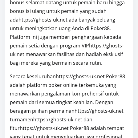
bonus selamat datang untuk pemain baru hingga
bonus isi ulang untuk pemain yang sudah
adahttps://ghosts-uk.net ada banyak peluang
untuk meningkatkan uang Anda di Poker88.
Platform ini juga memberi penghargaan kepada
pemain setia dengan program VIPhttps://ghosts-
uk.net menawarkan fasilitas dan hadiah eksklusif
bagi mereka yang bermain secara rutin.
Secara keseluruhanhttps://ghosts-uk.net Poker88
adalah platform poker online terkemuka yang
menawarkan pengalaman komprehensif untuk
pemain dari semua tingkat keahlian. Dengan
beragam pilihan permainanhttps://ghosts-uk.net
turnamenhttps://ghosts-uk.net dan
fiturhttps://ghosts-uk.net Poker88 adalah tempat
yang tepat untuk mengeluarkan jiwa profesional