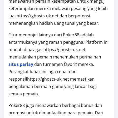
menawarkan pemain kesempatan untuk menguji
keterampilan mereka melawan pesaing yang lebih
luashttps://ghosts-uk.net dan berpotensi
memenangkan hadiah uang tunai yang besar.
Fitur menonjol lainnya dari Poker88 adalah
antarmukanya yang ramah pengguna. Platform ini
mudah dinavigasihttps://ghosts-uk.net
memudahkan pemain menemukan permainan
situs parlay
dan turnamen favorit mereka.
Perangkat lunak ini juga cepat dan
responsifhttps://ghosts-uk.net memastikan
pengalaman bermain game yang lancar bagi
semua pemain.
Poker88 juga menawarkan berbagai bonus dan
promosi untuk dimanfaatkan para pemain. Dari