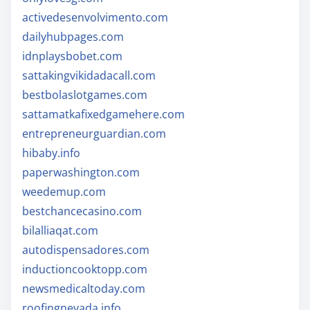
activedesenvolvimento.com
dailyhubpages.com
idnplaysbobet.com
sattakingvikidadacall.com
bestbolaslotgames.com
sattamatkafixedgamehere.com
entrepreneurguardian.com
hibaby.info
paperwashington.com
weedemup.com
bestchancecasino.com
bilalliaqat.com
autodispensadores.com
inductioncooktopp.com
newsmedicaltoday.com
roofingnevada.info