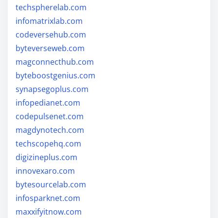
techspherelab.com
infomatrixlab.com
codeversehub.com
byteverseweb.com
magconnecthub.com
byteboostgenius.com
synapsegoplus.com
infopedianet.com
codepulsenet.com
magdynotech.com
techscopehq.com
digizineplus.com
innovexaro.com
bytesourcelab.com
infosparknet.com
maxxifyitnow.com