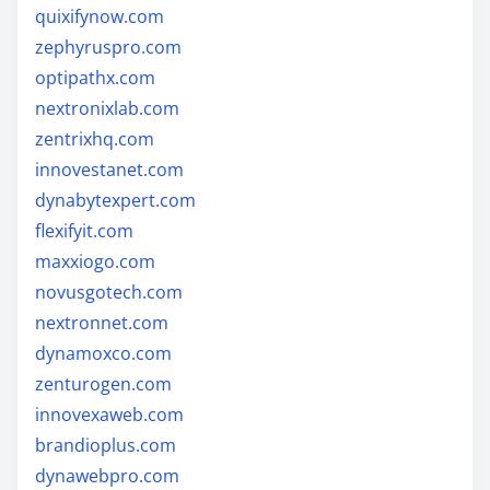
quixifynow.com
zephyruspro.com
optipathx.com
nextronixlab.com
zentrixhq.com
innovestanet.com
dynabytexpert.com
flexifyit.com
maxxiogo.com
novusgotech.com
nextronnet.com
dynamoxco.com
zenturogen.com
innovexaweb.com
brandioplus.com
dynawebpro.com