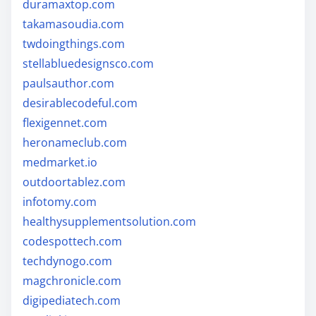
duramaxtop.com
takamasoudia.com
twdoingthings.com
stellabluedesignsco.com
paulsauthor.com
desirablecodeful.com
flexigennet.com
heronameclub.com
medmarket.io
outdoortablez.com
infotomy.com
healthysupplementsolution.com
codespottech.com
techdynogo.com
magchronicle.com
digipediatech.com