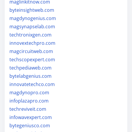
maglinkitnow.com
byteinsightweb.com
magdynogenius.com
magsynapselab.com
techtronixgen.com
innovextechpro.com
magcircuitweb.com
techscopexpert.com
techpediaweb.com
bytelabgenius.com
innovatetechco.com
magdynopro.com
infoplazapro.com
techreviveit.com
infowavexpert.com
bytegeniusco.com