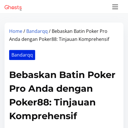
S
k
i
p
Home
/
Bandarqq
/ Bebaskan Batin Poker Pro
t
Anda dengan Poker88: Tinjauan Komprehensif
o
c
Bandarqq
o
n
Bebaskan Batin Poker
t
e
Pro Anda dengan
n
t
Poker88: Tinjauan
Komprehensif