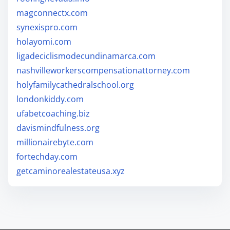
magconnectx.com
synexispro.com
holayomi.com
ligadeciclismodecundinamarca.com
nashvilleworkerscompensationattorney.com
holyfamilycathedralschool.org
londonkiddy.com
ufabetcoaching.biz
davismindfulness.org
millionairebyte.com
fortechday.com
getcaminorealestateusa.xyz