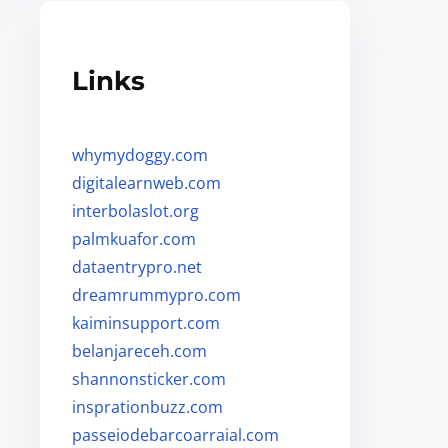
Links
whymydoggy.com
digitalearnweb.com
interbolaslot.org
palmkuafor.com
dataentrypro.net
dreamrummypro.com
kaiminsupport.com
belanjareceh.com
shannonsticker.com
insprationbuzz.com
passeiodebarcoarraial.com