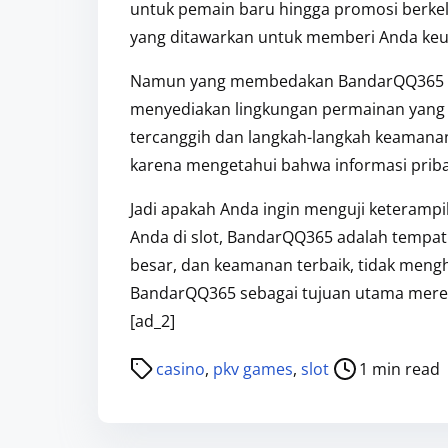
untuk pemain baru hingga promosi berkela
yang ditawarkan untuk memberi Anda keu
Namun yang membedakan BandarQQ365 dar
menyediakan lingkungan permainan yang a
tercanggih dan langkah-langkah keamana
karena mengetahui bahwa informasi pribad
Jadi apakah Anda ingin menguji keteramp
Anda di slot, BandarQQ365 adalah tempa
besar, dan keamanan terbaik, tidak men
BandarQQ365 sebagai tujuan utama merek
[ad_2]
P
casino
,
pkv games
,
slot
1 min read
o
s