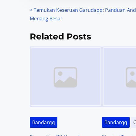
t
r
P
<
Temukan Keseruan Garudaqq: Panduan An
e
Menang Besar
o
a
d
Related Posts
s
t
Image Placeholder
Image Placeholder
t
i
m
s
e
n
a
v
i
Bandarqq
Bandarqq
C
g