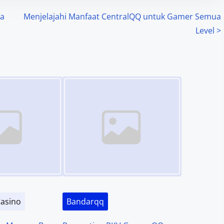
da
Menjelajahi Manfaat CentralQQ untuk Gamer Semua
Level
>
Image Placeholder
asino
Bandarqq