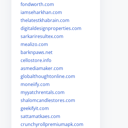
fondworth.com
iamseharkhan.com
thelatestkhabrain.com
digitaldesignproperties.com
sarkariresultex.com
mealizo.com
barknpaws.net
cellostore.info
asmediamaker.com
globalthoughtonline.com
moneiify.com
myyatchrentals.com
shalomcandlestores.com
geekifyit.com
sattamatkaes.com
crunchyrollpremiumapk.com