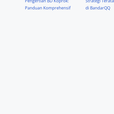
Pengertian BD Koprok:
Strategi Terat
a
Panduan Komprehensif
di BandarQQ
t
i
o
n