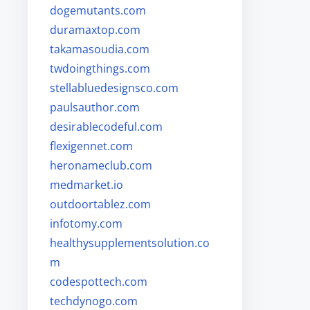
dogemutants.com
duramaxtop.com
takamasoudia.com
twdoingthings.com
stellabluedesignsco.com
paulsauthor.com
desirablecodeful.com
flexigennet.com
heronameclub.com
medmarket.io
outdoortablez.com
infotomy.com
healthysupplementsolution.co
m
codespottech.com
techdynogo.com